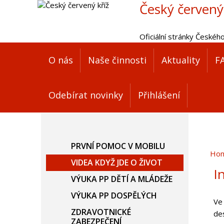
Český červený
Oficiální stránky Českéh
O nás
Naše činnosti
Aktuality
F
Odebírat novinky
Přihlášení
PRVNÍ POMOC V MOBILU
Ho
VIDEA KDYŽ JDE O ŽIVOT
I
VÝUKA PP DĚTÍ A MLÁDEŽE
VÝUKA PP DOSPĚLÝCH
Ve
ZDRAVOTNICKÉ
des
ZABEZPEČENÍ