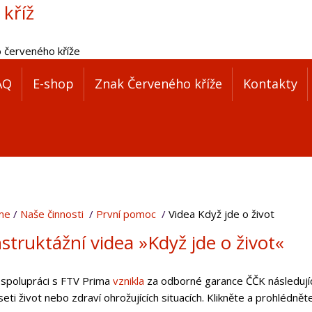
 kříž
o červeného kříže
AQ
E-shop
Znak Červeného kříže
Kontakty
me
Naše činnosti
První pomoc
Videa Když jde o život
nstruktážní videa »Když jde o život«
 spolupráci s FTV Prima
vznikla
za odborné garance ČČK následujíc
eti život nebo zdraví ohrožujících situacích. Klikněte a prohlédněte 