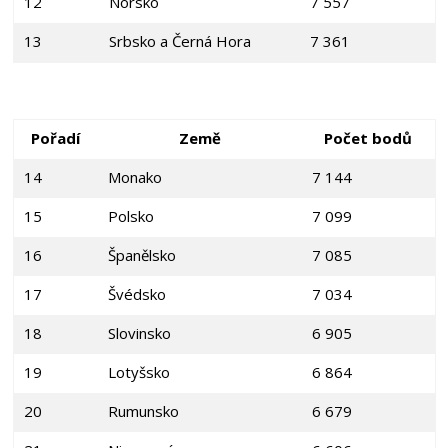
12
Norsko
7 557
13
Srbsko a Černá Hora
7 361
Pořadí
Země
Počet bodů
14
Monako
7 144
15
Polsko
7 099
16
Španělsko
7 085
17
Švédsko
7 034
18
Slovinsko
6 905
19
Lotyšsko
6 864
20
Rumunsko
6 679