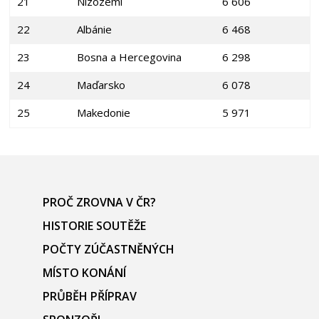
21
Nizozemí
6 606
22
Albánie
6 468
23
Bosna a Hercegovina
6 298
24
Maďarsko
6 078
25
Makedonie
5 971
PROČ ZROVNA V ČR?
HISTORIE SOUTĚŽE
POČTY ZÚČASTNĚNÝCH
MÍSTO KONÁNÍ
PRŮBĚH PŘÍPRAV