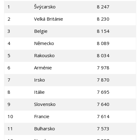
1
Švýcarsko
8 247
2
Velká Británie
8 230
3
Belgie
8 154
4
Německo
8 089
5
Rakousko
8 034
6
Arménie
7 978
7
Irsko
7 870
8
Itálie
7 695
9
Slovensko
7 640
10
Francie
7 614
11
Bulharsko
7 573