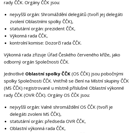
rady ČČK. Orgány ČČK jsou:
nejvyšší orgán: Shromáždění delegátů (tvoří jej delegáti
zvolení Oblastními spolky ČČK),
statutární orgán: prezident ČČK,
Výkonná rada ČČK,
kontrolní komise: Dozorčí rada ČČK.
Výkonná rada zřizuje Úřad Českého červeného kříže, jako
odborný orgán Společnosti ČČK.
Jednotlivé
Oblastní spolky ČČK
(OS ČČK) jsou pobočnými
spolky Společnosti ČČK. Vnitřně se člení na Místní skupiny ČČK
(MS ČČK) registrované u místně příslušné Oblastní výkonné
rady ČČK (OVR ČČK). Orgány OS ČČK jsou:
nejvyšší orgán: Valné shromáždění OS ČČK (tvoří je
delegáti zvoleni MS ČČK),
statutární orgán: předseda OVR ČČK,
Oblastní výkonná rada ČČK,