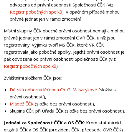
odvozena od právní osobnosti Společnosti ČČK (viz
Registr pobočných spolků
). V opačném případě mohou
právně jednat jen v rámci zmocnění.
Místní skupiny ČČK obecně právní osobnost nemají a mohou
právně jednat jen v rámci zmocnění OVR ČČK, u níž jsou
registrovány. Výjimku tvoří MS ČČK, které VR ČČK
registrovala jako pobočné spolky, jejichž právní osobnost je
pak odvozena od právní osobnosti Společnosti ČČK (viz
Registr pobočných spolků
).
Zvláštními složkami ČČK jsou:
Dětská odborná léčebna Ch. G. Masarykové
(složka s
právní osobností),
Mládež ČČK
(složka bez právní osobnosti),
Skupina ČČK při Úřadu ČČK (složka bez právní osobnosti).
Jednání za Společnost ČČK a OS ČČK
: Krom statutárních
orgánů ČČK a OS ČČK (prezident ČČK, předseda OVR ČČK)