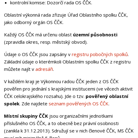
kontrolní komise: Dozorčí rada OS ČČK.
Oblastní výkonná rada zřizuje Úřad Oblastního spolku ČČK,
jako odborný orgán OS ČČK.
Každý OS ČČK má určenu oblast
územní působnosti
(zpravidla okres, resp. městský obvod).
Údaje o OS ČČK jsou zapsány v
registru pobočných spolků
.
Základní údaje o kterémkoli Oblastním spolku ČČK z registru
můžete najít v
adresáři
.
V každém kraji je Výkonnou radou ČČK jeden z OS ČČK
pověřen pro jednání s krajskými institucemi (ve věcech aktivit
ČČK celokrajského rozsahu). Jde o tzv.
pověřený oblastní
spolek
. Zde najdete
seznam pověřených OS ČČK
.
Místní skupiny ČČK
jsou organizačními jednotkami
příslušného OS ČČK, a to obecně bez právní osobnosti
(zanikla k 31.12.2013). Sdružují se v nich členové ČČK, MS ČČK
musí mít minimálně 5 členů.