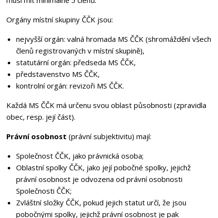
Orgány místní skupiny ČČK jsou:
nejvyšší orgán: valná hromada MS ČČK (shromáždění všech
členů registrovaných v místní skupině),
statutární orgán: předseda MS ČČK,
představenstvo MS ČČK,
kontrolní orgán: revizoři MS ČČK.
Každá MS ČČK má určenu svou oblast působnosti (zpravidla
obec, resp. její část).
Právní osobnost
(právní subjektivitu) mají:
Společnost ČČK, jako právnická osoba;
Oblastní spolky ČČK, jako její pobočné spolky, jejichž
právní osobnost je odvozena od právní osobnosti
Společnosti ČČK;
Zvláštní složky ČČK, pokud jejich statut určí, že jsou
pobočnými spolky, jejichž právní osobnost je pak