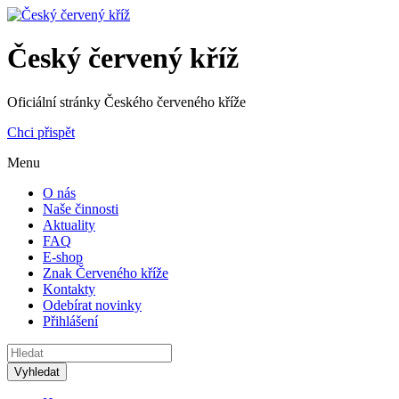
Český červený kříž
Oficiální stránky Českého červeného kříže
Chci přispět
Menu
O nás
Naše činnosti
Aktuality
FAQ
E-shop
Znak Červeného kříže
Kontakty
Odebírat novinky
Přihlášení