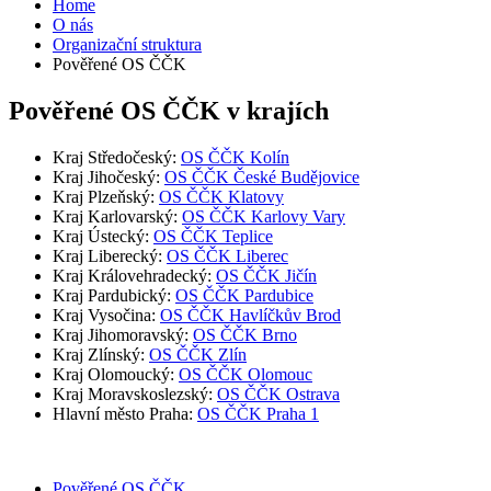
Home
O nás
Organizační struktura
Pověřené OS ČČK
Pověřené OS ČČK v krajích
Kraj Středočeský:
OS ČČK Kolín
Kraj Jihočeský:
OS ČČK České Budějovice
Kraj Plzeňský:
OS ČČK Klatovy
Kraj Karlovarský:
OS ČČK Karlovy Vary
Kraj Ústecký:
OS ČČK Teplice
Kraj Liberecký:
OS ČČK Liberec
Kraj Královehradecký:
OS ČČK Jičín
Kraj Pardubický:
OS ČČK Pardubice
Kraj Vysočina:
OS ČČK Havlíčkův Brod
Kraj Jihomoravský:
OS ČČK Brno
Kraj Zlínský:
OS ČČK Zlín
Kraj Olomoucký:
OS ČČK Olomouc
Kraj Moravskoslezský:
OS ČČK Ostrava
Hlavní město Praha:
OS ČČK Praha 1
Pověřené OS ČČK