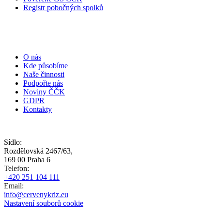
Registr pobočných spolků
O nás
Kde působíme
Naše činnosti
Podpořte nás
Noviny ČČK
GDPR
Kontakty
Sídlo:
Rozdělovská 2467/63,
169 00 Praha 6
Telefon:
+420 251 104 111
Email:
info@cervenykriz.eu
Nastavení souborů cookie