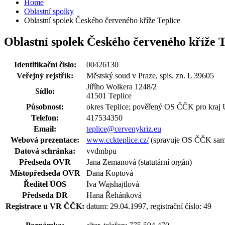
Home
Oblastní spolky
Oblastní spolek Českého červeného kříže Teplice
Oblastní spolek Českého červeného kříže T
Identifikační číslo:
00426130
Veřejný rejstřík:
Městský soud v Praze, spis. zn. L 39605
Jiřího Wolkera 1248/2
Sídlo:
41501 Teplice
Působnost:
okres Teplice; pověřený OS ČČK pro kraj 
Telefon:
417534350
Email:
teplice@cervenykriz.eu
Webová prezentace:
www.cckteplice.cz/
(spravuje OS ČČK sam
Datová schránka:
vvdmbpu
Předseda OVR
Jana Zemanová (statutární orgán)
Místopředseda OVR
Dana Koptová
Ředitel ÚOS
Iva Wajshajtlová
Předseda DR
Hana Řehánková
Registrace u VR ČČK:
datum: 29.04.1997, registrační číslo: 49