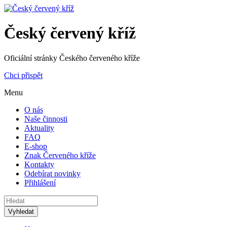
Český červený kříž
Oficiální stránky Českého červeného kříže
Chci přispět
Menu
O nás
Naše činnosti
Aktuality
FAQ
E-shop
Znak Červeného kříže
Kontakty
Odebírat novinky
Přihlášení