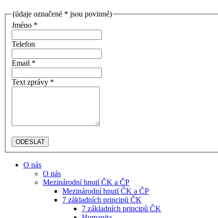
(údaje označené * jsou povinné)
Jméno *
Telefon
Email *
Text zprávy *
O nás
O nás
Mezinárodní hnutí ČK a ČP
Mezinárodní hnutí ČK a ČP
7 základních principů ČK
7 základních principů ČK
Humanita