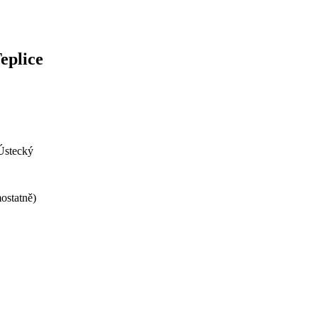
eplice
Ústecký
ostatně)