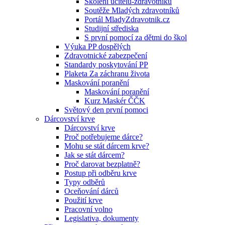
Školení učitelů-zdravotníků
Soutěže Mladých zdravotníků
Portál MladyZdravotnik.cz
Studijní střediska
S první pomocí za dětmi do škol
Výuka PP dospělých
Zdravotnické zabezpečení
Standardy poskytování PP
Plaketa Za záchranu života
Maskování poranění
Maskování poranění
Kurz Maskér ČČK
Světový den první pomoci
Dárcovství krve
Dárcovství krve
Proč potřebujeme dárce?
Mohu se stát dárcem krve?
Jak se stát dárcem?
Proč darovat bezplatně?
Postup při odběru krve
Typy odběrů
Oceňování dárců
Použití krve
Pracovní volno
Legislativa, dokumenty