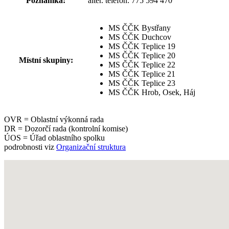
Poznámka:
alter. telefon: 775 594 470
MS ČČK Bystřany
MS ČČK Duchcov
MS ČČK Teplice 19
MS ČČK Teplice 20
Místní skupiny:
MS ČČK Teplice 22
MS ČČK Teplice 21
MS ČČK Teplice 23
MS ČČK Hrob, Osek, Háj
OVR = Oblastní výkonná rada
DR = Dozorčí rada (kontrolní komise)
ÚOS = Úřad oblastního spolku
podrobnosti viz
Organizační struktura