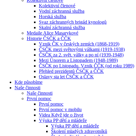
Kolektivní členové
Kolektivní členové
Vodní záchranná služba
Horská služba
Svaz záchranných brigád kynologů
Skalní záchranná služba
Medaile Alice Masarykové
Historie ČSČK a ČČK
Vznik ČK v českých zemích (1868-1919)
ČSČK mezi světovými válkami (1919-1938)
ČSČK za 2. svět. války a po ní (1939-1948)
Mezi Únorem a Listopadem (1948-1989)
ČSČK po Listopadu. Vznik ČČK (od roku 1989)
Přehled prezidentů ČSČK a ČČK
Oslavy sta let ČSČK a ČČK
Kde působíme
Naše činnosti
Naše činnosti
První pomoc
První pomoc
První pomoc v mobilu
Videa Když jde o život
Výuka PP dětí a mládeže
Výuka PP dětí a mládeže
Školení mladých zdravotníků