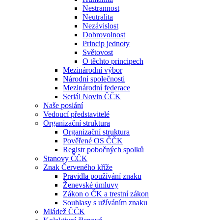
Nestrannost
Neutralita
Nezávislost
Dobrovolnost
Princip jednoty
Světovost
O těchto principech
Mezinárodní výbor
Národní společnosti
Mezinárodní federace
Seriál Novin ČČK
Naše poslání
Vedoucí představitelé
Organizační struktura
Organizační struktura
Pověřené OS ČČK
Registr pobočných spolků
Stanovy ČČK
Znak Červeného kříže
Pravidla používání znaku
Ženevské úmluvy
Zákon o ČK a trestní zákon
Souhlasy s užíváním znaku
Mládež ČČK