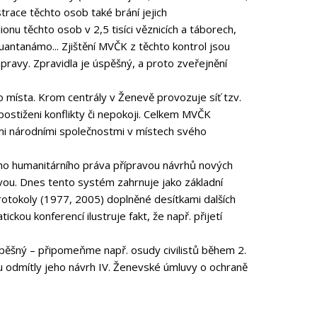
strace těchto osob také brání jejich
onu těchto osob v 2,5 tisíci věznicích a táborech,
 Quantanámo... Zjištění MVČK z těchto kontrol jsou
ravy. Zpravidla je úspěšný, a proto zveřejnění
o místa. Krom centrály v Ženevě provozuje síť tzv.
postiženi konflikty či nepokoji. Celkem MVČK
ými národními společnostmi v místech svého
ho humanitárního práva přípravou návrhů nových
vou. Dnes tento systém zahrnuje jako základní
rotokoly (1977, 2005) doplněné desítkami dalších
ckou konferencí ilustruje fakt, že např. přijetí
pěšný – připomeňme např. osudy civilistů během 2.
ou odmítly jeho návrh IV. Ženevské úmluvy o ochraně