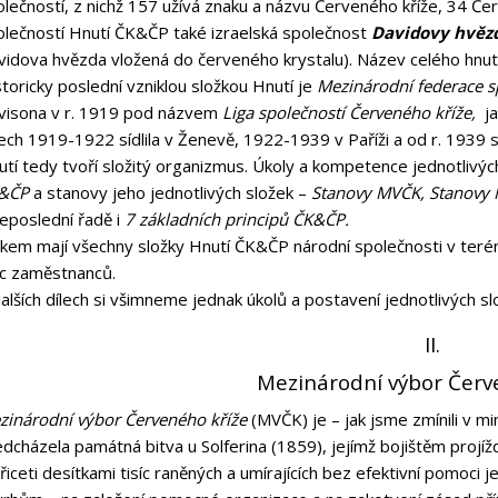
lečností, z nichž 157 užívá znaku a názvu Červeného kříže, 34 Če
olečností Hnutí ČK&ČP také izraelská společnost
Davidovy hvěz
vidova hvězda vložená do červeného krystalu). Název celého hnut
toricky poslední vzniklou složkou Hnutí je
Mezinárodní federace 
visona v r. 1919 pod názvem
Liga společností Červeného kříže,
j
ech 1919-1922 sídlila v Ženevě, 1922-1939 v Paříži a od r. 1939 s
tí tedy tvoří složitý organizmus. Úkoly a kompetence jednotlivýc
&ČP
a stanovy jeho jednotlivých složek –
Stanovy MVČK, Stanovy
eposlední řadě i
7 základních principů ČK&ČP.
lkem mají všechny složky Hnutí ČK&ČP národní společnosti v terén
íc zaměstnanců.
alších dílech si všimneme jednak úkolů a postavení jednotlivých slož
II.
Mezinárodní výbor Červ
zinárodní výbor Červeného kříže
(MVČK) je – jak jsme zmínili v mi
dcházela památná bitva u Solferina (1859), jejímž bojištěm projí
řiceti desítkami tisíc raněných a umírajících bez efektivní pomoc