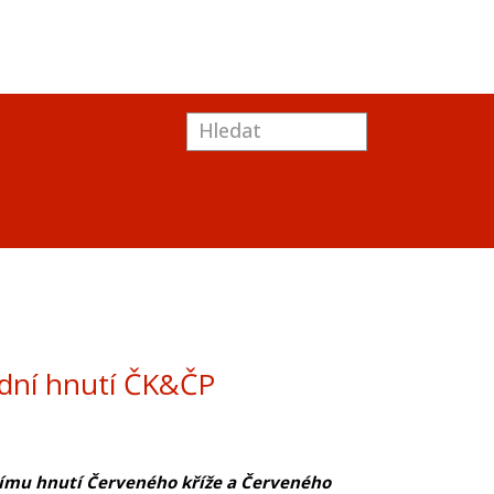
odní hnutí ČK&ČP
ímu hnutí Červeného kříže a Červeného