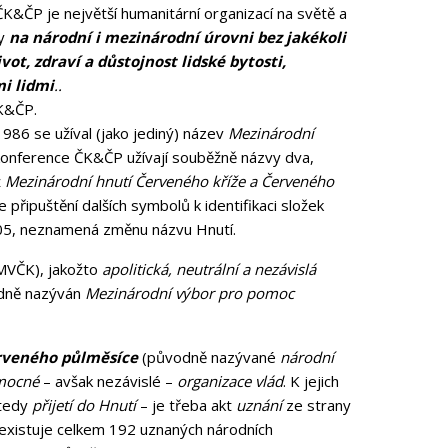
 ČK&ČP je největší humanitární organizací na světě a
ky
na národní i mezinárodní úrovni bez jakékoli
ot, zdraví a důstojnost lidské bytosti,
i lidmi
..
ČK&ČP.
986 se užíval (jako jediný) název
Mezinárodní
konference ČK&ČP užívají souběžně názvy dva,
ž
Mezinárodní hnutí Červeného kříže a Červeného
 připuštění dalších symbolů k identifikaci složek
005, neznamená změnu názvu Hnutí.
MVČK), jakožto
apolitická, neutrální a nezávislá
vodně nazýván
Mezinárodní výbor pro pomoc
rveného půlměsíce
(původně nazývané
národní
mocné
– avšak nezávislé –
organizace vlád
. K jejich
 tedy
přijetí do Hnutí
– je třeba akt
uznání
ze strany
 existuje celkem 192 uznaných národních