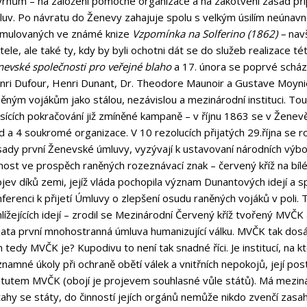
vrhům – na založení pomocné organizace a na zakotvení zásad p
luv. Po návratu do Ženevy zahajuje spolu s velkým úsilím neúnavn
rmulovaných ve známé knize
Vzpomínka na Solferino (1862) –
nav
itele, ale také ty, kdy by byli ochotni dát se do služeb realizace
nevské společnosti pro veřejné blaho
a 17. února se poprvé schází 
nri Dufour, Henri Dunant, Dr. Theodore Maunoir a Gustave Moyni
ěným vojákům jako stálou, nezávislou a mezinárodní instituci. To
sících pokračování již zmíněné kampaně – v říjnu 1863 se v Ženev
d a 4 soukromé organizace. V 10 rezolucích přijatých 29.října se r
ady první Ženevské úmluvy, vyzývají k ustavovaní národních výbor
nost ve prospěch raněných rozeznávací znak – červený kříž na bílé
jev díků zemi, jejíž vláda pochopila význam Dunantových idejí a 
ferenci k přijetí Úmluvy o zlepšení osudu raněných vojáků v poli. T
lížejících idejí – zrodil se Mezinárodní Červený kříž tvořený MVČK
jata první mnohostranná úmluva humanizující válku. MVČK tak dosá
 tedy MVČK je? Kupodivu to není tak snadné říci. Je institucí, na 
namné úkoly při ochraně obětí válek a vnitřních nepokojů, její p
atutem MVČK (obojí je projevem souhlasné vůle států). Má mezin
ahy se státy, do činností jejích orgánů nemůže nikdo zvenčí zasa