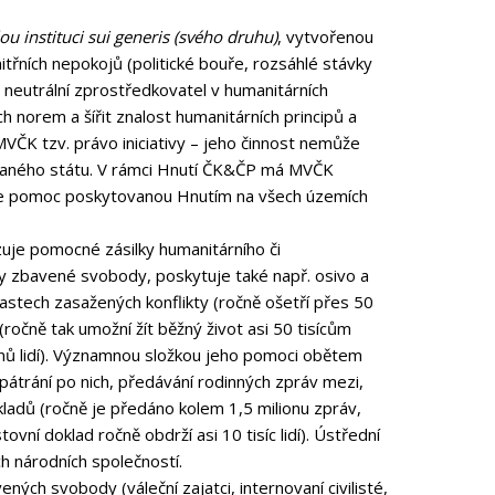
lou instituci sui generis (svého druhu)
, vytvořenou
nitřních nepokojů (politické bouře, rozsáhlé stávky
neutrální zprostředkovatel v humanitárních
h norem a šířit znalost humanitárních principů a
VČK tzv. právo iniciativy – jeho činnost nemůže
tí daného státu. V rámci Hnutí ČK&ČP má MVČK
nuje pomoc poskytovanou Hnutím na všech územích
uje pomocné zásilky humanitárního či
by zbavené svobody, poskytuje také např. osivo a
astech zasažených konflikty (ročně ošetří přes 50
(ročně tak umožní žít běžný život asi 50 tisícům
ionů lidí). Významnou složkou jeho pomoci obětem
 pátrání po nich, předávání rodinných zpráv mezi,
ladů (ročně je předáno kolem 1,5 milionu zpráv,
ovní doklad ročně obdrží asi 10 tisíc lidí). Ústřední
ch národních společností.
ch svobody (váleční zajatci, internovaní civilisté,