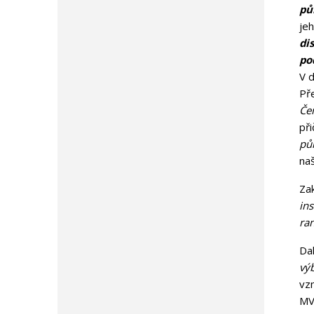
pů
je
di
po
V 
Př
Če
př
pů
na
Zak
ins
ra
Dal
vý
vz
MV