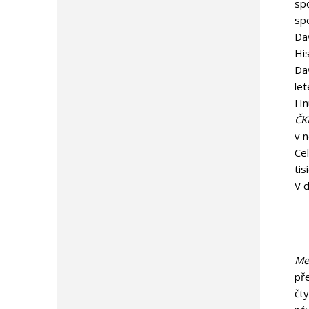
spo
sp
Da
His
Da
let
Hnu
ČK
v n
Ce
tis
V d
Me
pře
čty