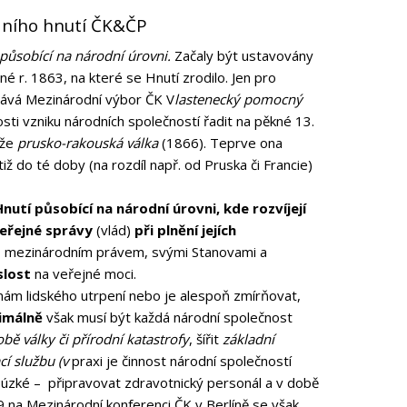
dního hnutí ČK&ČP
působící na národní úrovni.
Začaly být ustavovány
é r. 1863, na které se Hnutí zrodilo. Jen pro
nává Mezinárodní výbor ČK V
lastenecký pomocný
sti
vzniku národních společností řadit na pěkné 13.
íže
prusko-rakouská válka
(1866). Teprve ona
iž do té doby (na rozdíl např. od Pruska či Francie)
nutí působící na národní úrovni, kde rozvíjejí
veřejné správy
(vlád)
při plnění jejích
tí, mezinárodním právem, svými Stanovami a
slost
na veřejné moci.
mám lidského utrpení nebo je alespoň zmírňovat,
imálně
však musí být každá národní společnost
bě války či přírodní katastrofy
, šířit
základní
cí službu (v
praxi je činnost národní společností
 úzké – připravovat zdravotnický personál a v době
 na Mezinárodní konferenci ČK v Berlíně se však