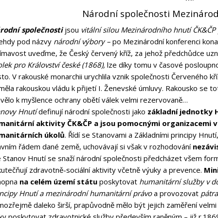
Národní společnosti Mezináro
rodní společnosti
jsou
vitální silou Mezinárodního hnutí ČK&ČP 
tehdy pod názvy
národní výbory –
po Mezinárodní konferenci konan
jímavost uveďme, že Český červený kříž, za jehož předchůdce uz
lek pro Království české (1868),
lze díky tomu v časové posloupno
to. V rakouské monarchii urychlila vznik společnosti Červeného kř
měla rakouskou vládu k přijetí I. Ženevské úmluvy. Rakousko se tot
avělo k myšlence ochrany obětí válek velmi rezervovaně…
anovy Hnutí
definují národní společnosti jako
základní jednotky H
manitární aktivity ČK&ČP a jsou pomocnými organizacemi 
manitárních úkolů
. Řídí se Stanovami a Základními principy Hnu
ávním řádem dané země, uchovávají si však v rozhodování
nezávi
e Stanov Hnutí se snaží národní společnosti předcházet všem for
utečňují zdravotně-sociální aktivity včetně výuky a prevence.
Min
hopna
na celém území státu
poskytovat
humanitární služby v do
incipy Hnutí a mezinárodní humanitární právo
a provozovat
pátra
mozřejmě daleko širší, prapůvodně mělo být jejich zaměření velmi
ky poskytovat zdravotnické služby především raněným – již r.1869