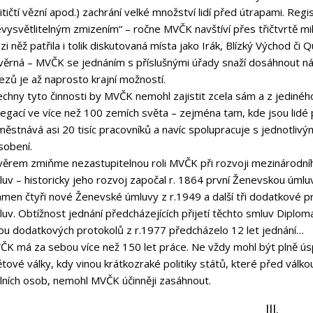
itičtí vězní apod.) zachrání velké množství lidí před útrapami. Regi
vysvětlitelným zmizením“ – ročne MVČK navštíví přes třičtvrtě mili
i něž patřila i tolik diskutovaná místa jako Irák, Blízký Východ či
věrná – MVČK se jednáním s příslušnými úřady snaží dosáhnout náp
ezů je až naprosto krajní možností.
chny tyto činnosti by MVČK nemohl zajistit zcela sám a z jedinéh
egací ve více než 100 zemích světa – zejména tam, kde jsou lidé 
ěstnává asi 20 tisíc pracovníků a navíc spolupracuje s jednotliv
sobení.
věrem zmiňme nezastupitelnou roli MVČK při rozvoji mezinárodní
uv – historicky jeho rozvoj započal r. 1864 první Ženevskou úmlu
amen čtyři nové Ženevské úmluvy z r.1949 a další tři dodatkové p
uv. Obtížnost jednání předcházejících přijetí těchto smluv Diplomati
ou dodatkových protokolů z r.1977 předcházelo 12 let jednání…
ČK má za sebou více než 150 let práce. Ne vždy mohl být plně ús
tové války, kdy vinou krátkozraké politiky států, které před válk
ilních osob, nemohl MVČK účinněji zasáhnout.
III.