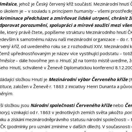
lměsíce
, jehož je Český červený kříž součástí. Mezinárodní hnutí
ho úkolem je – v souladu s
principem humanity
– všemi prostřed
skriminace předcházet a zmírňovat lidské utrpení, chránit živ
dporovat porozumění, spolupráci a mírové soužití mezi všem
díle, který právě čtete, popíšeme strukturu Mezinárodního hnutí 
edevším k samotnému názvu naší mezinárodní organizace – do r. 1
rvený kříž,
od uvedeného roku se z rozhodnutí XXV. Mezinárodní 
ičemž upřednostňovaným je název více vystihující podstatu – toti
lměsíce
– dále hovořme jen o
Hnutí.
Již na tomto místě uveďme, že
šeho Hnutí, schválené v Ženevě Diplomatickou konferencí 8.12.2
ládající složkou Hnutí je
Mezinárodní výbor Červeného kříže
(
tituce
, založen v Ženevě r. 1863 z iniciativy Henri Dunanta a pů
něným
.
ší složkou jsou
Národní společnosti Červeného kříže
nebo
Če
bory)
, vznikající od r. 1863 v jednotlivých zemích světa jakožto
po
niku a získání mezinárodněprávního statusu národní společnosti –
ČK (podmínky pro uznání zmíníme v dalších dílech). V současnosti