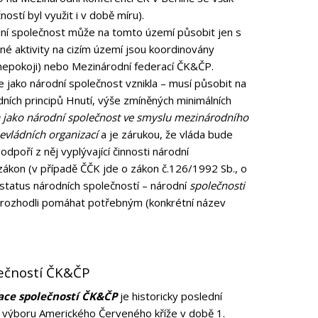
ostí byl využit i v době míru).
dní společnost může na tomto území působit jen s
 aktivity na cizím území jsou koordinovány
 nepokoji) nebo Mezinárodní federací ČK&ČP.
e jako národní společnost vznikla – musí působit na
ních principů Hnutí, výše zmíněných minimálních
 jako národní společnost ve smyslu mezinárodního
evládních organizací
a je zárukou, že vláda bude
poří z něj vyplývající činnosti národní
zákon (v případě ČČK jde o zákon č.126/1992 Sb., o
 status národních společností – národní
společnosti
e rozhodli pomáhat potřebným (konkrétní název
ečností ČK&ČP
ace společností ČK&ČP
je historicky poslední
ho výboru Amerického Červeného kříže v době 1.