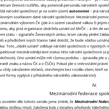
ktrum činnosti rozšířilo, aby potenciál personálu národních společn
ždá národní společnost je na svém území
autonomní
– jiná náro
slovným souhlasem dané národní společnosti. Mezinárodní pomocné
zinárodním výborem ČK (jde-li o území zasažené válkou či jinými
omu, aby jistá organizace obdržela uznání od MVČK – a tím de iur
mí státu – signatáře Ženevských úmluv, krom záruky plnění Základ
lů a předložení svých Stanov také doložit, že bude
vládou uznána
va.
Toto „vládní uznání“ odlišuje národní společnosti o typických
n
pektovat mezinárodněprávní status této národní společnosti (a pod
olečnosti). Ono uznání může mít různou podobu – zpravidla jde o 
raně znaku a názvu ČK a o ČSČK). Pokud jde o vnitrostátní právní
ou vždy sdruženími občanů, otevřenými bez rozdílu všem, kteří s
vní formy vyplývá z příslušného národního zákonodárství).
IV.
Mezinárodní federace spol
 v úvodním díle tohoto seriálu jsme zmínili, že
Mezinárodní feder
iklou složkou Hnutí. Založena byla z iniciativy předsedy Válečné