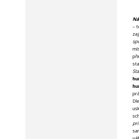
Ná
– 
za
spo
mís
při
st
St
hu
hu
pr
Dl
usk
sc
pr
sa
vál