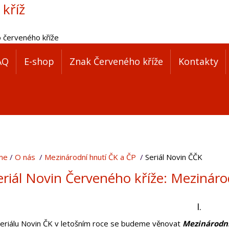
 kříž
o červeného kříže
AQ
E-shop
Znak Červeného kříže
Kontakty
me
O nás
Mezinárodní hnutí ČK a ČP
Seriál Novin ČČK
eriál Novin Červeného kříže: Mezinár
I.
seriálu Novin ČK v letošním roce se budeme věnovat
Mezinárodn