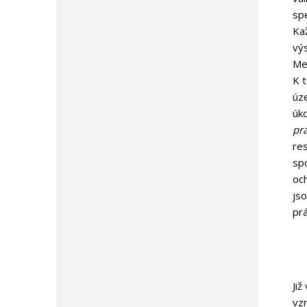
spe
Ka
vý
Me
K t
úze
úko
prá
res
sp
och
js
prá
Již
vzn