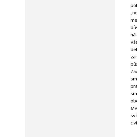
pol
„ne
mez
dů
nál
Vše
del
zam
pů
Zá
sml
pr
sml
ob
MV
svě
civ