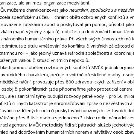
anizace, ale ani mezi organizace mezivládní.
ČK můžeme charakterizovat jako
neutrální, apolitickou a nezávis
zcela specifickému účelu – chránit oběti ozbrojených konfliktů a v
provázené zatýkáním apod. a poskytovat jim pomoc, působit jako 
zkách (např. výměny zajatců), dohlížet na dodržování humanitárníc
zinárodního humanitárního práva. Při všech svých činnostech má M
 odmítnuta z titulu vměšování do konfliktu či vnitřních záležitos
znamnou roli – jako jediný uznává Národní společnosti a koordi
ažených válkou či situací vnitřních nepokojů.
oblasti pomoci obětem ozbrojených konfliktů MVČK jednak organiz
ravotnického charakteru, pečuje o vnitřně přesídlené osoby, oso
ědělské náčiní, provozuje přes 800 zdravotnických zařízení v obl
. osob) či pokonfliktiních (zde připomeňme jeho protetická centra 
b), ale i sanitární týmy budující rozvody pitné vody – pro 50 mil
fliktů či jiných katastrof je shromažďování zpráv o nezvěstných a
čování rozdělených rodin či poskytování nouzových cestovních dok
átráno přes 6 tisíc osob a sjednoceno 3 tisíce rodin, náhradní cest
rací agentura MVČK metodicky řídí síť pátracích služeb jednotlivý
hled nad dodržováním humanitárních norem a návštěvy osob zbavený