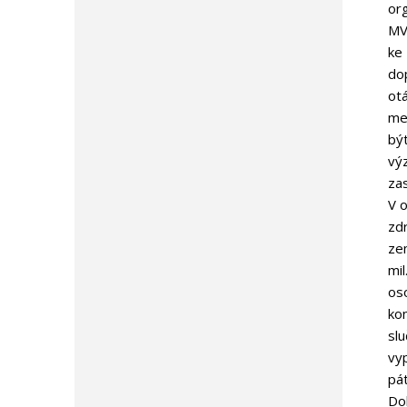
org
MV
ke 
do
otá
me
být
vý
zas
V 
zd
zem
mil
oso
kon
slu
vyp
pát
Do