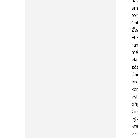
ná
sm
fo
čin
Že
He
ran
mě
vlá
zás
čin
pro
kon
vyh
při
Čím
výz
St
vzt