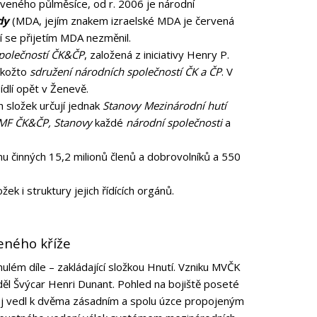
rveného půlměsíce, od r. 2006 je národní
dy
(MDA, jejím znakem izraelské MDA je červená
í se přijetím MDA nezměnil.
společností ČK&ČP
, založená z iniciativy Henry P.
akožto
sdružení národních společností ČK a ČP
. V
ídlí opět v Ženevě.
h složek určují jednak
Stanovy Mezinárodní hutí
 MF ČK&ČP,
Stanovy
každé
národní společnosti
a
u činných 15,2 milionů členů a dobrovolníků a 550
ek i struktury jejich řídících orgánů.
eného kříže
nulém díle – zakládající složkou Hnutí. Vzniku MVČK
žděl Švýcar Henri Dunant. Pohled na bojiště poseté
i jej vedl k dvěma zásadním a spolu úzce propojeným