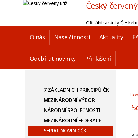
Český červený
Oficiální stránky Českéh
O nás
Naše činnosti
Aktuality
F
Odebírat novinky
Přihlášení
7 ZÁKLADNÍCH PRINCIPŮ ČK
Ho
MEZINÁRODNÍ VÝBOR
S
NÁRODNÍ SPOLEČNOSTI
MEZINÁRODNÍ FEDERACE
SERIÁL NOVIN ČČK
V 