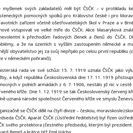
e myšlenek svých zakladatelů měl být ČSČK – v protikladu
asteneckých pomocných spolků pro Království české i pro Moravu
ravotních zařízení včetně ošetřovatelských škol v Praze a v Brn
enové vstupovali ve velké míře do ČSČK. Alice Masaryková znalá
nevolentní k přechodům řadových členek a členů do ČSČK. D
oblémy, a že na územích s vyšším zastoupením německé a maď
ější obyvatelstvo jej za svůj nepřijalo po celou první republiku (
že v německém pohraničí).
nisterská rada ve své schůzi 15. 7. 1919 uznala ČSČK jako vý
užby, a když republika Československá dne 17. 11. 1919 přistoup
mocných v polních armádách z 6. 7. 1906, nestálo již nic v cestě
rveného kříže. Dne 1. 12. 1919 se tak Československý červený kří
dně uznaná národní společnost Červeného kříže ve smyslu Ženevs
ganizačně se ČSČK dělil na čtyři divize – českou, moravskoslezsk
edseda ČSČK. Aparát ČSČK (Ústřední ředitelství) byl řízen ústřed
ČK svého protektora (čestného předsedu), kterým byl prezident 
vard Beneš a krátce též Emil Hácha.