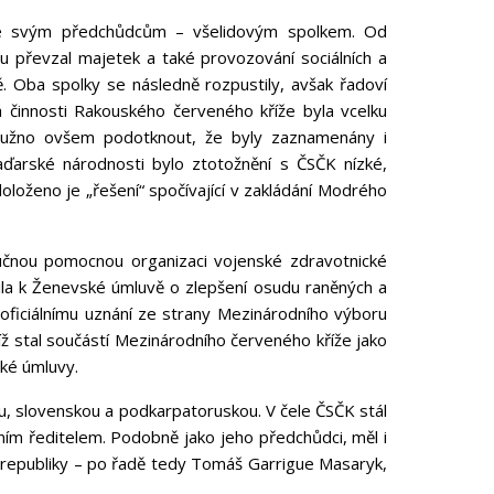
 ke svým předchůdcům – všelidovým spolkem. Od
 převzal majetek a také provozování sociálních a
ě. Oba spolky se následně rozpustily, avšak řadoví
 činnosti Rakouského červeného kříže byla vcelku
lužno ovšem podotknout, že byly zaznamenány i
arské národnosti bylo ztotožnění s ČSČK nízké,
doloženo je „řešení“ spočívající v zakládání Modrého
lučnou pomocnou organizaci vojenské zdravotnické
ila k Ženevské úmluvě o zlepšení osudu raněných a
 oficiálnímu uznání ze strany Mezinárodního výboru
ž stal součástí Mezinárodního červeného kříže jako
ké úmluvy.
ou, slovenskou a podkarpatoruskou. V čele ČSČK stál
ním ředitelem. Podobně jako jeho předchůdci, měl i
republiky – po řadě tedy Tomáš Garrigue Masaryk,