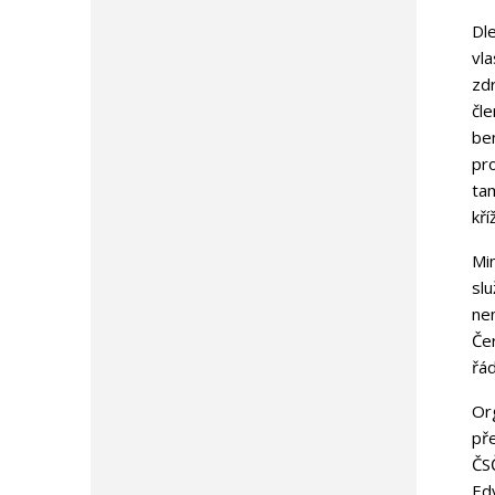
Dl
vl
zd
čl
be
pr
tam
kří
Mi
sl
ne
Če
řá
Or
př
ČS
Ed