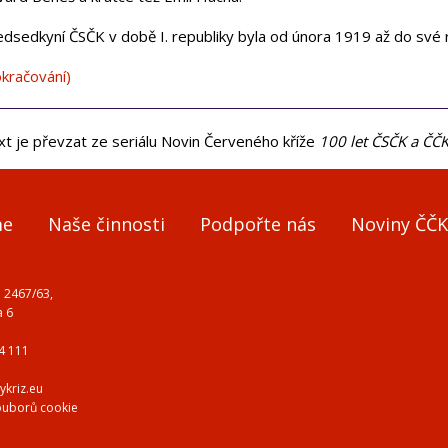
edsedkyní ČSČK v době I. republiky byla od února 1919 až do své 
okračování)
xt je převzat ze seriálu Novin Červeného kříže
100 let ČSČK a ČČ
me
Naše činnosti
Podpořte nás
Noviny ČČK
 2467/63,
a 6
4 111
ykriz.eu
ouborů cookie