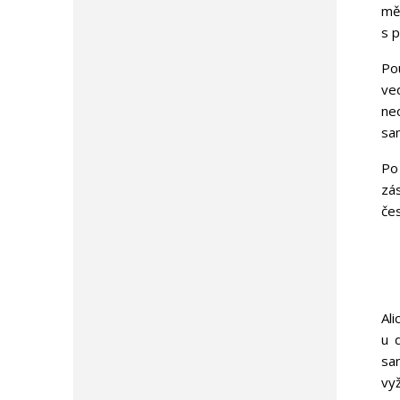
mě
s 
Po
ve
ne
sa
Po
zá
če
Ali
u 
sa
vyž