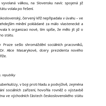
 vyvolaná válkou, na Slovensku navíc spojená již
tu volala po řešení.
skoslovenský, červený kříž nepřipadala v úvahu – ve
tehdejším mínění pokládané za málo vlastenecké a
a k organizaci nové, tím spíše, že mělo jít již o
o státu.
Praze sešlo shromáždění sociálních pracovníků,
hDr. Alice Masarykové, dcery prezidenta nového
íže.
. republiky
uberkulózy, v boji proti hladu a podvýživě, zejména
ní sociálních zařízení, hovořila rovněž o výstavbě
jména ve východních částech československého státu