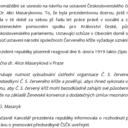
romáždění se usneslo na návrhu na ustavení Československého če
Dr. Alici Masarykovou. To, že byla prezidentovou dcerou, jistě 
la v té době za sebou již řadu let práce právě v sociální a zd
asteneckém pomocném spolku pro Království české, půs
skoslovenského parlamentu. Ustavující schůze v Obecním domě se 
oť ustavení národní společnosti Červeného kříže vyžaduje uznání 
zident republiky písemně reagoval dne 6. února 1919 takto (Spis 
čna dr. Alice Masaryková v Praze
návaje nutnost vybudování ústřední organisace Č. S. červené
dsedkyní Č. S. červeného kříže a pověřuji, abys ihned vykonala vš
u, aby Č. S. červený kříž mohl bezodkladně zahájiti své působení 
íže na základě Ženevské konvence a dodatečných úmluv mezináro
 G. Masaryk
učasně Kancelář prezidenta republiky informovala o rozhodnutí p
rávu o jmenování předsedkyně ČSČK uveřejnit.