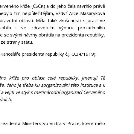
rveného kříže (ČSČK) a do jeho čela navrhlo právě
nebylo tím nejdůležitějším, vždyť Alice Masaryková
ravotní oblasti. Měla také zkušenosti s prací ve
obila i ve zdravotním výboru prozatímního
se svými návrhy obrátila na prezidenta republiky,
ze strany státu.
Kanceláře presidenta republiky č.j. O.34/1919):
ho kříže pro oblast celé republiky, jmenuji Tě
e, čeho je třeba ku sorganizování této instituce a k
a vejíti ve styk s mezinárodní organisací Červeného
dních.
rezidenta Ministerstvo vnitra v Praze, které mělo