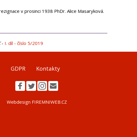
rezignace v prosinci 1938 PhDr. Alice Masaryková.
K
-
I. díl - číslo 5/2019
GDPR
Kontakty
Webdesign FIREMNIWEB.CZ