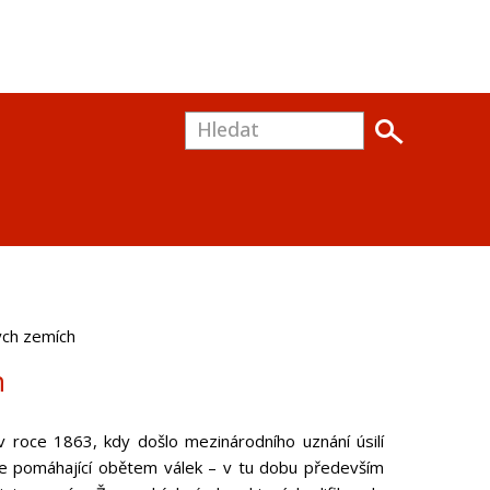
ých zemích
h
 roce 1863, kdy došlo mezinárodního uznání úsilí
ce pomáhající obětem válek – v tu dobu především