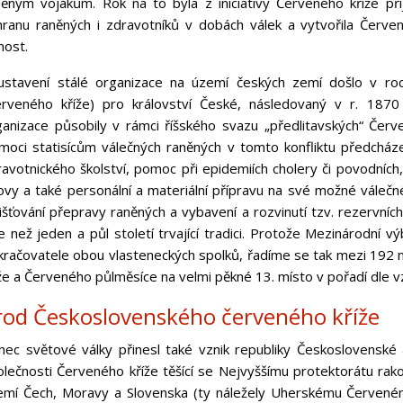
něným vojákům. Rok na to byla z iniciativy Červeného kříže při
hranu raněných i zdravotníků v dobách válek a vytvořila Červ
nost.
ustavení stálé organizace na území českých zemí došlo v ro
erveného kříže) pro království České, následovaný v r. 18
ganizace působily v rámci říšského svazu „předlitavských“ Červ
moci statisícům válečných raněných v tomto konfliktu předcházel
avotnického školství, pomoc při epidemiích cholery či povodních, 
ovy a také personální a materiální přípravu na své možné váleč
jišťování přepravy raněných a vybavení a rozvinutí tzv. rezervní
ce než jeden a půl století trvající tradici. Protože Mezinárodní
kračovatele obou vlasteneckých spolků, řadíme se tak mezi 192 
že a Červeného půlměsíce na velmi pěkné 13. místo v pořadí dle vz
rod Československého červeného kříže
nec světové války přinesl také vznik republiky Československé 
olečnosti Červeného kříže těšící se Nejvyššímu protektorátu rak
emí Čech, Moravy a Slovenska (ty náležely Uherskému Červenému k