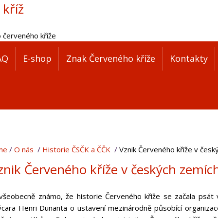
 kříž
o červeného kříže
AQ
E-shop
Znak Červeného kříže
Kontakty
me
O nás
Historie ČSČK a ČČK
Vznik Červeného kříže v česk
znik Červeného kříže v českých zemíc
 všeobecně známo, že historie Červeného kříže se začala psát v
ýcara Henri Dunanta o ustavení mezinárodně působící organiza