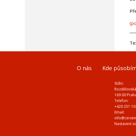
Př
(p
Te
O nás
Kde působí
Sídlo:
Rozdělovská
169 00 Prah
Telefon:
+420 251 10
Email:
info@cerven
Nastavení s