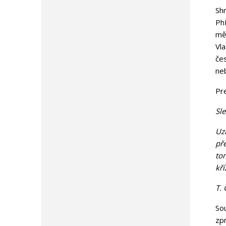
Sh
Ph
mě
Vl
če
neb
Pre
Sle
Uz
pře
tom
kř
T.
So
zp