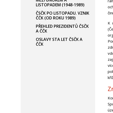
MEZI ÚNOREM A
ra
LISTOPADEM (1948-1989)
oc
čin
ČSČK PO LISTOPADU. VZNIK
ČČK (OD ROKU 1989)
K 
PŘEHLED PREZIDENTŮ ČSČK
(Č
A ČČK
or
OSLAVY STA LET ČSČK A
Po
ČČK
zdr
vd
za
ví
po
kří
Z
Ko
Sp
úz