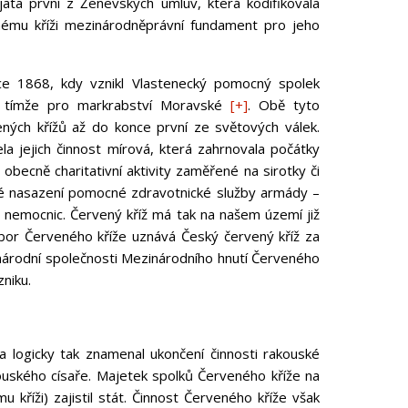
jata první z Ženevských úmluv, která kodifikovala
enému kříži mezinárodněprávní fundament pro jeho
ce 1868, kdy vznikl Vlastenecký pomocný spolek
70 tímže pro markrabství Moravské
[+]
. Obě tyto
ených křížů až do konce první ze světových válek.
a jejich činnost mírová, která zahrnovala počátky
obecně charitativní aktivity zaměřené na sirotky či
né nasazení pomocné zdravotnické služby armády –
ch nemocnic. Červený kříž má tak na našem území již
 výbor Červeného kříže uznává Český červený kříž za
národní společnosti Mezinárodního hnutí Červeného
niku.
a logicky tak znamenal ukončení činnosti rakouské
ouského císaře. Majetek spolků Červeného kříže na
říži) zajistil stát. Činnost Červeného kříže však