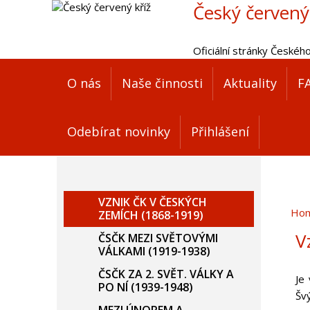
Český červený
Oficiální stránky Českéh
O nás
Naše činnosti
Aktuality
F
Odebírat novinky
Přihlášení
VZNIK ČK V ČESKÝCH
Ho
ZEMÍCH (1868-1919)
V
ČSČK MEZI SVĚTOVÝMI
VÁLKAMI (1919-1938)
ČSČK ZA 2. SVĚT. VÁLKY A
Je
PO NÍ (1939-1948)
Šv