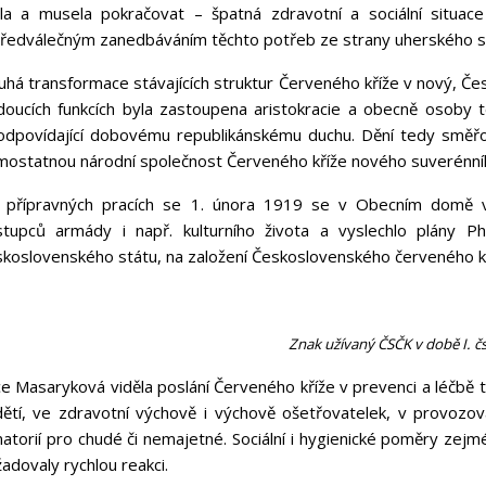
la a musela pokračovat – špatná zdravotní a sociální situace
předválečným zanedbáváním těchto potřeb ze strany uherského stá
uhá transformace stávajících struktur Červeného kříže v nový, Če
doucích funkcích byla zastoupena aristokracie a obecně osoby 
odpovídající dobovému republikánskému duchu. Dění tedy směřoval
mostatnou národní společnost Červeného kříže nového suverénníh
 přípravných pracích se 1. února 1919 se v Obecním domě v 
stupců armády i např. kulturního života a vyslechlo plány P
skoslovenského státu, na založení Československého červeného kř
Znak užívaný ČSČK v době I. čs
ce Masaryková viděla poslání Červeného kříže v prevenci a léčbě t
dětí, ve zdravotní výchově i výchově ošetřovatelek, v provozová
natorií pro chudé či nemajetné. Sociální i hygienické poměry ze
adovaly rychlou reakci.