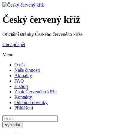
Český červený kříž
Oficiální stránky Českého červeného kříže
Chci přispět
Menu
O nás
Naše činnosti
Aktuality
FAQ
E-shop
Znak Červeného kříže
Kontakty
Odebírat novinky
Přihlášení