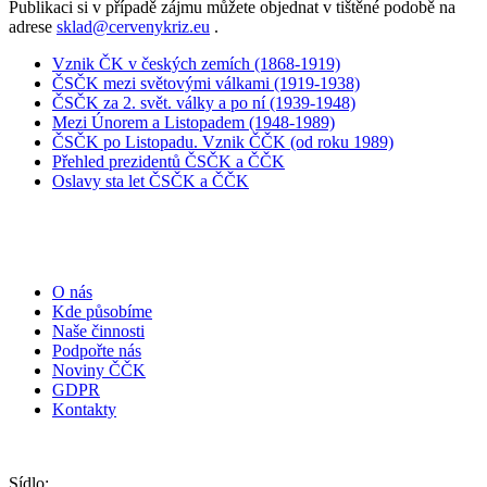
Publikaci si v případě zájmu můžete objednat v tištěné podobě na
adrese
sklad@cervenykriz.eu
.
Vznik ČK v českých zemích (1868-1919)
ČSČK mezi světovými válkami (1919-1938)
ČSČK za 2. svět. války a po ní (1939-1948)
Mezi Únorem a Listopadem (1948-1989)
ČSČK po Listopadu. Vznik ČČK (od roku 1989)
Přehled prezidentů ČSČK a ČČK
Oslavy sta let ČSČK a ČČK
O nás
Kde působíme
Naše činnosti
Podpořte nás
Noviny ČČK
GDPR
Kontakty
Sídlo: