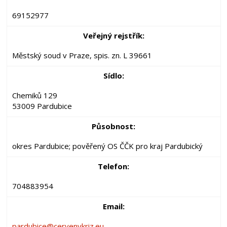
69152977
Veřejný rejstřík:
Městský soud v Praze, spis. zn. L 39661
Sídlo:
Chemiků 129
53009 Pardubice
Působnost:
okres Pardubice; pověřený OS ČČK pro kraj Pardubický
Telefon:
704883954
Email:
pardubice@cervenykriz.eu