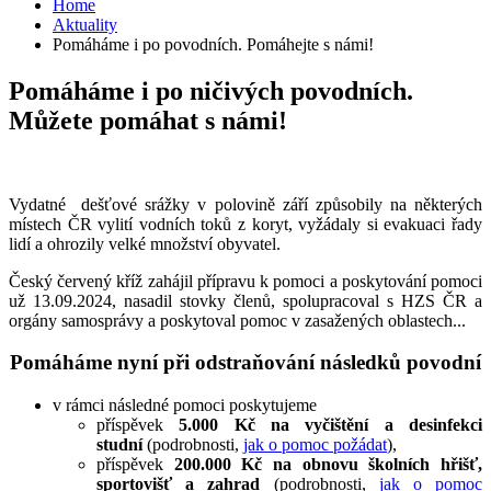
Home
Aktuality
Pomáháme i po povodních. Pomáhejte s námi!
Pomáháme i po ničivých povodních.
Můžete pomáhat s námi!
Vydatné dešťové srážky v polovině září způsobily na některých
místech ČR vylití vodních toků z koryt, vyžádaly si evakuaci řady
lidí a ohrozily velké množství obyvatel.
Český červený kříž zahájil přípravu k pomoci a poskytování pomoci
už 13.09.2024, nasadil stovky členů, spolupracoval s HZS ČR a
orgány samosprávy a poskytoval pomoc v zasažených oblastech...
Pomáháme nyní při odstraňování následků povodní
v rámci následné pomoci poskytujeme
příspěvek
5.000 Kč
na vyčištění a desinfekci
studní
(podrobnosti,
jak o pomoc požádat
),
příspěvek
200.000 Kč
na obnovu školních hřišť,
sportovišť a zahrad
(podrobnosti,
jak o pomoc