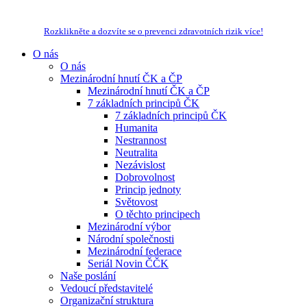
Rozklikněte a dozvíte se o prevenci zdravotních rizik více!
O nás
O nás
Mezinárodní hnutí ČK a ČP
Mezinárodní hnutí ČK a ČP
7 základních principů ČK
7 základních principů ČK
Humanita
Nestrannost
Neutralita
Nezávislost
Dobrovolnost
Princip jednoty
Světovost
O těchto principech
Mezinárodní výbor
Národní společnosti
Mezinárodní federace
Seriál Novin ČČK
Naše poslání
Vedoucí představitelé
Organizační struktura