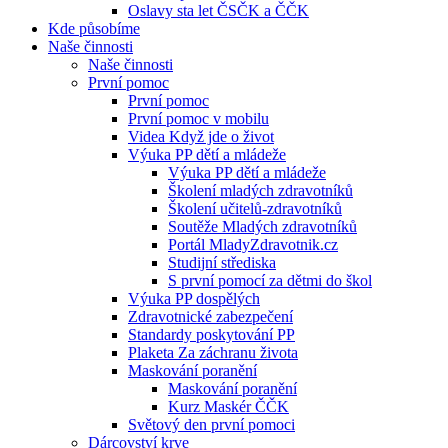
Oslavy sta let ČSČK a ČČK
Kde působíme
Naše činnosti
Naše činnosti
První pomoc
První pomoc
První pomoc v mobilu
Videa Když jde o život
Výuka PP dětí a mládeže
Výuka PP dětí a mládeže
Školení mladých zdravotníků
Školení učitelů-zdravotníků
Soutěže Mladých zdravotníků
Portál MladyZdravotnik.cz
Studijní střediska
S první pomocí za dětmi do škol
Výuka PP dospělých
Zdravotnické zabezpečení
Standardy poskytování PP
Plaketa Za záchranu života
Maskování poranění
Maskování poranění
Kurz Maskér ČČK
Světový den první pomoci
Dárcovství krve