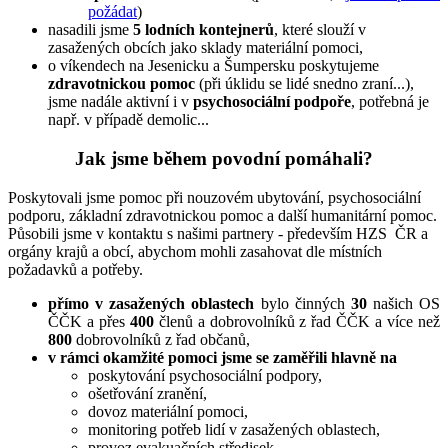
požádat
)
nasadili jsme
5 lodních kontejnerů
, které slouží v
zasažených obcích jako sklady materiální pomoci,
o víkendech na Jesenicku a Šumpersku poskytujeme
zdravotnickou pomoc
(při úklidu se lidé snedno zraní...),
jsme nadále aktivní i v
psychosociální podpoře
, potřebná je
např. v případě demolic...
Jak jsme během povodní pomáhali?
Poskytovali jsme pomoc při nouzovém ubytování, psychosociální
podporu, základní zdravotnickou pomoc a další humanitární pomoc.
Působili jsme v kontaktu s našimi partnery - především HZS ČR a
orgány krajů a obcí, abychom mohli zasahovat dle místních
požadavků a potřeby.
přímo v zasažených oblastech
bylo činných
30
našich OS
ČČK a přes
400
členů a dobrovolníků z řad ČČK a více než
800
dobrovolníků z řad občanů,
v rámci okamžité pomoci jsme se zaměřili hlavně na
poskytování psychosociální podpory,
ošetřování zranění,
dovoz materiální pomoci,
monitoring potřeb lidí v zasažených oblastech,
provoz evakuačních středisek,