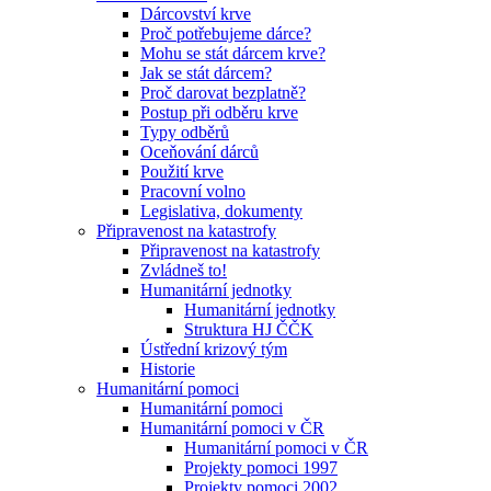
Dárcovství krve
Proč potřebujeme dárce?
Mohu se stát dárcem krve?
Jak se stát dárcem?
Proč darovat bezplatně?
Postup při odběru krve
Typy odběrů
Oceňování dárců
Použití krve
Pracovní volno
Legislativa, dokumenty
Připravenost na katastrofy
Připravenost na katastrofy
Zvládneš to!
Humanitární jednotky
Humanitární jednotky
Struktura HJ ČČK
Ústřední krizový tým
Historie
Humanitární pomoci
Humanitární pomoci
Humanitární pomoci v ČR
Humanitární pomoci v ČR
Projekty pomoci 1997
Projekty pomoci 2002