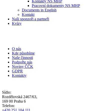
Kontakty NS MHP
Pracovní dokumenty NS MHP
Documents in English
Kontakt
Naši sponzoři a partneři
Kvízy
O nás
Kde působíme
Naše činnosti
Podpořte nás
Noviny ČČK
GDPR
Kontakty
Sídlo:
Rozdělovská 2467/63,
169 00 Praha 6
Telefon:
+420 251 104 111