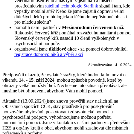
veterinární ošetřovnu a náš tým zajistil na 16 místech
prostřednictvím
satelitní technologie Starlink
signál i tam, kde
vypadly mobilní sítě? Nebo že jsme zajistili dopravu velmi
důležiých léků pro biologickou léčbu do nepřístupné oblasti
pro mladou slečnu?
pomohli nám i partneři v
Mezinárodním červeném kříži
:
Rakouský červený kříž pomáhal rozvážet humanitární pomoc,
Slovenský červený kříž nasadil 10 členů vyškolených v
psychosociální podpoře.
organizovali jsme
úklidové akce
- za pomoci dobrovolníků.
registrace dobrovolníků a výběr akcí
Aktualizováno 14.10.2024
Předpovědi ukazují, že vydatné srážky, které budou kulminovat o
víkendu
14. - 15. září 2024
, mohou způsobit povodně, které by
ohrozily velké množství lidí. Nechceme tuto situaci přivolávat, ale
musíme být připraveni, abychom Vám mohli pomoci.
Aktuálně (13.09.2024) jsme znovu prověřili stav našich sil na
Oblastních spolcích ČČK, stav prostředků pro poskytování
nouzového ubytování, poskytování zdravotnické pomoci a
psychosociální podpory, vyhodnocujeme možnou potřebu
humanitární pomoci. Jsme v kontaktu s našimi partnery - především
HZS a orgány krajů a obcí, abychom mohli zasahovat dle místních
požadavků a potřeby.