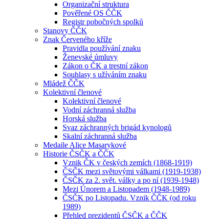
Organizační struktura
Pověřené OS ČČK
Registr pobočných spolků
Stanovy ČČK
Znak Červeného kříže
Pravidla používání znaku
Ženevské úmluvy
Zákon o ČK a trestní zákon
Souhlasy s užíváním znaku
Mládež ČČK
Kolektivní členové
Kolektivní členové
Vodní záchranná služba
Horská služba
Svaz záchranných brigád kynologů
Skalní záchranná služba
Medaile Alice Masarykové
Historie ČSČK a ČČK
Vznik ČK v českých zemích (1868-1919)
ČSČK mezi světovými válkami (1919-1938)
ČSČK za 2. svět. války a po ní (1939-1948)
Mezi Únorem a Listopadem (1948-1989)
ČSČK po Listopadu. Vznik ČČK (od roku
1989)
Přehled prezidentů ČSČK a ČČK