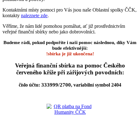
Kontaktními místy pomoci pro Vás jsou naše Oblastní spolky ČČK,
kontakty
naleznete zde
.
Věříme, že nám lidé pomohou pomáhat, ať již prostřednictvím
veřejné finanční sbírky nebo jako dobrovolníci.
Budeme rádi, pokud podpoříte i naši pomoc následnou, díky Vám
bude efektivnější:
!sbírka je již ukončena!
Veřejná finanční sbírka na pomoc Českého
červeného kříže při zářijových povodních:
333999/2700
číslo účtu:
, variabilní symbol 2404