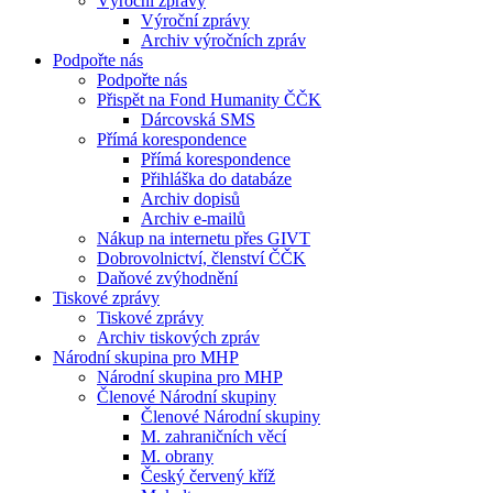
Výroční zprávy
Výroční zprávy
Archiv výročních zpráv
Podpořte nás
Podpořte nás
Přispět na Fond Humanity ČČK
Dárcovská SMS
Přímá korespondence
Přímá korespondence
Přihláška do databáze
Archiv dopisů
Archiv e-mailů
Nákup na internetu přes GIVT
Dobrovolnictví, členství ČČK
Daňové zvýhodnění
Tiskové zprávy
Tiskové zprávy
Archiv tiskových zpráv
Národní skupina pro MHP
Národní skupina pro MHP
Členové Národní skupiny
Členové Národní skupiny
M. zahraničních věcí
M. obrany
Český červený kříž