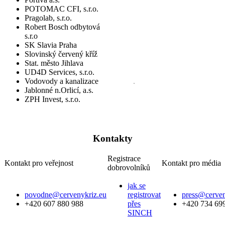
POTOMAC CFI, s.r.o.
Pragolab, s.r.o.
Robert Bosch odbytová
s.r.o
SK Slavia Praha
Slovinský červený kříž
Stat. město Jihlava
UD4D Services, s.r.o.
Vodovody a kanalizace
.
Jablonné n.Orlicí, a.s.
ZPH Invest, s.r.o.
Kontakty
Registrace
Kontakt pro veřejnost
Kontakt pro média
dobrovolníků
jak se
povodne@cervenykriz.eu
registrovat
press@cerven
+420 607 880 988
přes
+420 734 69
SINCH