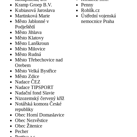
Kramp Groep B.V.
Penny
Kubiasová Jaroslava
Rohlík.cz
Martinková Marie
Ústřední vojenská
Město Jablonné v
nemocnice Praha
Podještědí
Město Jihlava
Město Klatovy
Město Lanškroun
Město Milovice
Město Rudná
Město Třebechovice nad
Orebem
Město Velká Bystřice
Město Zdice
Nadace ČEZ
Nadace TIPSPORT
Nadační fond Slavie
Nizozemský červený kříž
Notářská komora České
republiky
Obec Horní Domaslavice
Obec Nezvěstice
Obec Žitenice
Pecher
Portiva a.s.