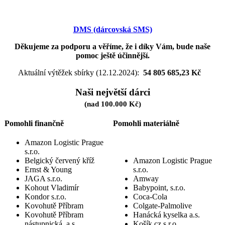
DMS (dárcovská SMS)
Děkujeme za podporu a věříme, že i díky Vám, bude naše
pomoc ještě účinnější.
Aktuální výtěžek sbírky (12.12.2024):
54 805 685,23 Kč
Naši největší dárci
(nad 100.000 Kč)
Pomohli finančně
Pomohli materiálně
Amazon Logistic Prague
s.r.o.
Belgický červený kříž
Amazon Logistic Prague
Ernst & Young
s.r.o.
JAGA s.r.o.
Amway
Kohout Vladimír
Babypoint, s.r.o.
Kondor s.r.o.
Coca-Cola
Kovohutě Příbram
Colgate-Palmolive
Kovohutě Příbram
Hanácká kyselka a.s.
nástupnická, a.s.
Košík.cz s.r.o.