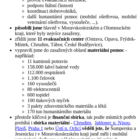
podporu štábní činnosti
koordinaci dobrovolníků,
další humanitární pomoc (mobilní ošetřovna, mobilní
veteinární ošetřovna, vysoušeče, ...).
působili jsme
hlavně v Moravskoslezském a Olomouckém
kraji, které byly nejvíce zasaženy,
zřídili jsme
11
evakuačních center
(Ostrava, Opava, Frýdek-
Místek, Chrudim, Tábor, České Budějovice),
vypravili jsme do zasažených oblastí
materiální pomoc
-
například:
11 kamionů potravin
158.000 lahví balené vody
112.000 respirátorů
1.100 čelovek
160 vysoušečů
80 elektrocentrál
600 topidel
100 tlakových myček
3 palety zdravotnického materiálu a léků
170 tun humanitárního materiálu
přestože klíčová je
finanční sbírka
, tak podle místních potřeb
probíhá i
sbírka materiální
-
Chrudim
,
Jablonec n. Nisou
,
Plzeň
,
Praha 1
nebo
Ústí n. Orlicí
.
věděli jste, že
Šumpersku a
Jesenicku i v Moravskoslezském kraji jsmě měli i mobilní