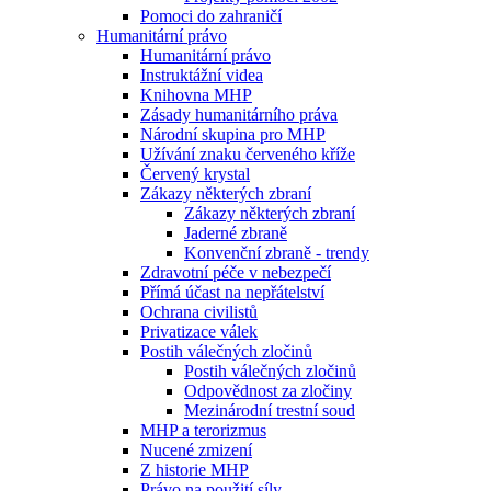
Pomoci do zahraničí
Humanitární právo
Humanitární právo
Instruktážní videa
Knihovna MHP
Zásady humanitárního práva
Národní skupina pro MHP
Užívání znaku červeného kříže
Červený krystal
Zákazy některých zbraní
Zákazy některých zbraní
Jaderné zbraně
Konvenční zbraně - trendy
Zdravotní péče v nebezpečí
Přímá účast na nepřátelství
Ochrana civilistů
Privatizace válek
Postih válečných zločinů
Postih válečných zločinů
Odpovědnost za zločiny
Mezinárodní trestní soud
MHP a terorizmus
Nucené zmizení
Z historie MHP
Právo na použití síly