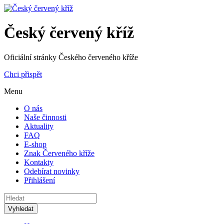
Český červený kříž
Oficiální stránky Českého červeného kříže
Chci přispět
Menu
O nás
Naše činnosti
Aktuality
FAQ
E-shop
Znak Červeného kříže
Kontakty
Odebírat novinky
Přihlášení