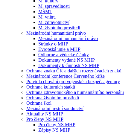
M. kultury
M. spravedlnosti
MŠMT
M. vnitra
M. zdravotnictví
M. životního prostředí
Mezinárodní humanitární právo
Mezinárodní humanitární právo
Stránky o MHP
Evropská unie a MHP
Odborné a vědecké články
Dokumenty vydané NS MHP
Dokumenty k činnosti NS MHP
Ochrana znaku ČK a dalších rozeznávacích znaků
Mezinárodní konference Červeného kříže
Pravidla chování pro vojenské a bezpeč. agentury
Ochrana kulturních statků
Ochrana zdravotnického a humanitárního personálu
Ochrana životního prostředí
Ochrana škol
Mezinárodní trestní soudnictví
Aktuality NS MHP
Pro členy NS MHP
Pro členy NS MHP
Zápisy NS MHP