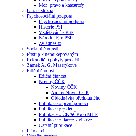
Mez. právo a katastrofy
Pátrací služba
Psychosociální podpora
Psychosociální podpora
Historie PSP
Vzdělávání v PSP
Národní tým PSP
Zvládneš to
Sociální činnosti
Přístup k hendikepovaným
Rekondiční pobyty pro děti
Zámek A. G. Masarykové
Ediční činnost
Ediční činnost
Noviny ČČK
Noviny ČČK
Archiv Novin ČČK
Objednávka předplatného
Publikace o první pomoci
Publikace pro děti
Publikace o ČK&ČP a o MHP
Publikace o dárcovství krve
Ostatní publikace
Plán akcí