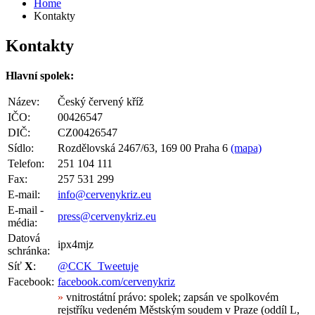
Home
Kontakty
Kontakty
Hlavní spolek:
Název:
Český červený kříž
IČO:
00426547
DIČ:
CZ00426547
Sídlo:
Rozdělovská 2467/63, 169 00 Praha 6
(mapa)
Telefon:
251 104 111
Fax:
257 531 299
E-mail:
info@cervenykriz.eu
E-mail -
press@cervenykriz.eu
média:
Datová
ipx4mjz
schránka:
Síť
X
:
@CCK_Tweetuje
Facebook:
facebook.com/cervenykriz
»
vnitrostátní právo: spolek; zapsán ve spolkovém
rejstříku vedeném Městským soudem v Praze (oddíl L,