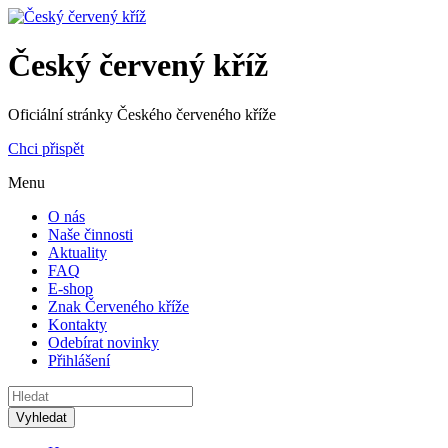
Český červený kříž
Oficiální stránky Českého červeného kříže
Chci přispět
Menu
O nás
Naše činnosti
Aktuality
FAQ
E-shop
Znak Červeného kříže
Kontakty
Odebírat novinky
Přihlášení