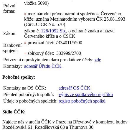
vložka 5090)
Právní
forma:
»
mezinárodní právo: národní společnost Červeného
kříže; uznána Mezinárodním výborem ČK 25.08.1993
(Circ. CICR No. 570)
zákon č.
126/1992 Sb.
, o ochraně znaku a názvu
Zákon:
Červeného kříže a o ČSČK
»
provozní účet: 7334011/5500
Bankovní
spojení:
»
sbírkový účet: 333999/2700
Potvrzení o poskytnutém daru pro daňové účely:
zde
Kontakty:
adresář Úřadu ČČK
Pobočné spolky:
Kontakty na OS ČČK:
adresář OS ČČK
Přehled pobočných spolků:
výpis ze spolkového rejstříku
Údaje o pobočných spolcích:
registr pobočných spolků
Sídlo ČČK:
Najdete nás v areálu ČČK v Praze na Břevnově v komplexu budov
Rozdělovská 61, Rozdělovská 63 a Thurnova 30.