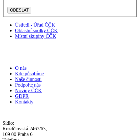
Ústředí - Úřad ČČK
Oblastní spolky ČČK
Místní skupiny ČČK
O nás
Kde působíme
Naše činnosti
Podpořte nás
Noviny ČČK
GDPR
Kontakty
Sídlo:
Rozdělovská 2467/63,
169 00 Praha 6
Telefon: