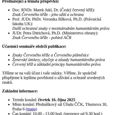
Přednášející a témata příspěvků:
Doc. RNDr. Marek Jukl, Dr. (Český červený kříž):
Znak Červeného kříže - jeho užití a ochrana
Prof. JUDr. PhDr. Veronika Bílková, Ph.D. (Právnická
fakulta UK):
Další ochranné znaky v mezinárodním humanitárním právu
JUDr. Petra Ditrichová, Ph.D. (Ministerstvo obrany):
Znak Červeného kříže - pohled AČR
Účastníci semináře obdrží publikace:
Znaky Červeného kříže a Červeného půlměsíce
Ženevské úmluvy, obyčeje a zásady humanitárního práva
Červený kříž a základní principy humanitárního práva
Těšíme se na vaši účast i vaše otázky. Věříme, že společně
přispějeme k lepšímu povědomí o užívání a ochraně uvedených
znaků.
Základní informace:
Termín konání:
čtvrtek 16. října 2025
Místo konání: Přednáškový sál Úřadu ČČK, Thurnova 30,
Praha 6
(mapa)
Čas konání: 10.00 - 13.00 hod. (prezence od 9.30 hod.)