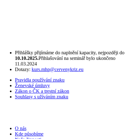
Přihlášky přijímáme do naplnění kapacity, nejpozději do
10.10.2025.
Přihlašování na seminář bylo ukončeno
11.03.2024
Dotazy:
kurs.mhp@cervenykriz.eu
Pravidla používání znaku
Ženevské úmluvy
Zákon o ČK a trestní zákon
Souhlasy s užíváním znaku
O nás
Kde působíme