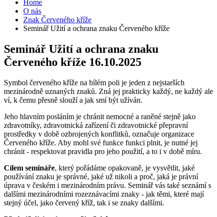
Home
O nás
Znak Červeného kříže
Seminář Užití a ochrana znaku Červeného kříže
Seminář Užití a ochrana znaku
Červeného kříže 16.10.2025
Symbol červeného kříže na bílém poli je jeden z nejstarších
mezinárodně uznaných znaků. Zná jej prakticky každý, ne každý ale
ví, k čemu přesně slouží a jak smí být užíván.
Jeho hlavním posláním je chránit nemocné a raněné stejně jako
zdravotníky, zdravotnická zařízení či zdravotnické přepravní
prostředky v době ozbrojených konflitků, označuje organizace
Červeného kříže. Aby mohl své funkce funkci plnit, je nutné jej
chránit - respektovat pravidla pro jeho použití, a to i v době míru.
Cílem semináře
, který pořádáme opakovaně, je vysvětlit, jaké
používání znaku je správné, jaké už nikoli a proč, jaká je právní
úprava v českém i mezinárodním právu. Seminář vás také seznámí s
dalšími mezinárodními rozeznávacími znaky - jak těmi, které mají
stejný účel, jako červený kříž, tak i se znaky dalšími.