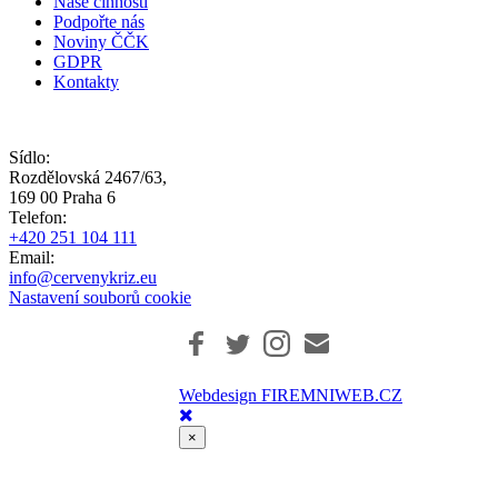
Naše činnosti
Podpořte nás
Noviny ČČK
GDPR
Kontakty
Sídlo:
Rozdělovská 2467/63,
169 00 Praha 6
Telefon:
+420 251 104 111
Email:
info@cervenykriz.eu
Nastavení souborů cookie
Webdesign FIREMNIWEB.CZ
×