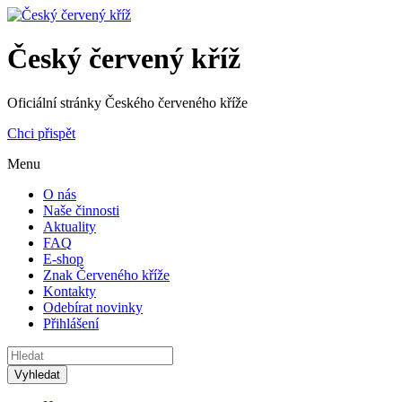
Český červený kříž
Oficiální stránky Českého červeného kříže
Chci přispět
Menu
O nás
Naše činnosti
Aktuality
FAQ
E-shop
Znak Červeného kříže
Kontakty
Odebírat novinky
Přihlášení