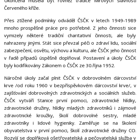
Ukončena musela být rovněž tradice Mírových slavností
Červeného kříže.
Přes ztížené podmínky odváděl ČSČK v letech 1949-1989
mnoho prospěšné práce pro potřebné. Z jeho činnosti sice
vymizely některé tradiční charitativní činnosti, ale byly
nahrazeny jinými. Stát sice převzal péči o zdraví lidu, sociální
zabezpečení, osvětu, výchovu a kulturu, ale ČSČK jeho činnost
v řadě případů úspěšně doplňoval. Postavení a úkoly ČSČK
byly kodifikovány Zákonem o ČSČK ze 30.října 1952.
Náročné úkoly začal plnit ČSČK v dobrovolném dárcovství
krve /od roku 1960 v bezpříspěvkovém dárcovství krve/, v
zajišťování dobrovolných zdravotnických a sociálních služeb.
ČSČK vytváří Stanice první pomoci, zdravotnické hlídky,
zdravotnické družiny, hlídky mladých zdravotníků i zájmové
zdravotnické kroužky, školí dobrovolné sestry, mladé
zdravotníky i lidové hygieniky. Zaměřuje se na školení
obyvatelstva v první pomoci, školí zdravotnické družiny CO.
Rozvíjí se doplňková ošetřovatelská a pečovatelská služba v