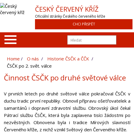
ČESKÝ ČERVENÝ KŘÍŽ
Oficiální stránky Českého červeného kříže
CHCI PŘISPĚT
Home
O nás
Historie ČSČK a ČČK
ČSČK po 2. svět. válce
Činnost ČSČK po druhé světové válce
V prvních letech po druhé světové válce pokračoval ČSČK v
duchu tradic první republiky. Obnovil přípravu ošetřovatelek a
samaritánů i dopravní zdravotní službu. Obrovský úkol čekal
Pátrací službu ČSČK, která byla zaplavena tisíci žádostmi po
nezvěstných. Obnovena byla i tradice Mírových slavností
Červeného kříže, z nichž vznikl Světový den Červeného kříže.