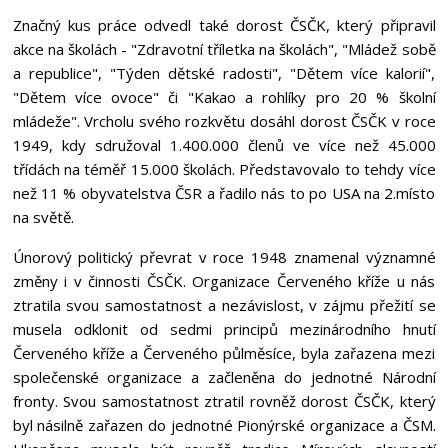
Značný kus práce odvedl také dorost ČSČK, který připravil
akce na školách - "Zdravotní tříletka na školách", "Mládež sobě
a republice", "Týden dětské radosti", "Dětem více kalorií",
"Dětem více ovoce" či "Kakao a rohlíky pro 20 % školní
mládeže". Vrcholu svého rozkvětu dosáhl dorost ČSČK v roce
1949, kdy sdružoval 1.400.000 členů ve více než 45.000
třídách na téměř 15.000 školách. Představovalo to tehdy více
než 11 % obyvatelstva ČSR a řadilo nás to po USA na 2.místo
na světě.
Únorový politický převrat v roce 1948 znamenal významné
změny i v činnosti ČSČK. Organizace Červeného kříže u nás
ztratila svou samostatnost a nezávislost, v zájmu přežití se
musela odklonit od sedmi principů mezinárodního hnutí
Červeného kříže a Červeného půlměsíce, byla zařazena mezi
společenské organizace a začleněna do jednotné Národní
fronty. Svou samostatnost ztratil rovněž dorost ČSČK, který
byl násilně zařazen do jednotné Pionýrské organizace a ČSM.