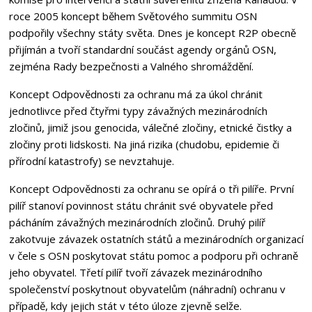
roce 2005 koncept během Světového summitu OSN
podpořily všechny státy světa. Dnes je koncept R2P obecně
přijímán a tvoří standardní součást agendy orgánů OSN,
zejména Rady bezpečnosti a Valného shromáždění.
Koncept Odpovědnosti za ochranu má za úkol chránit
jednotlivce před čtyřmi typy závažných mezinárodních
zločinů, jimiž jsou genocida, válečné zločiny, etnické čistky a
zločiny proti lidskosti. Na jiná rizika (chudobu, epidemie či
přírodní katastrofy) se nevztahuje.
Koncept Odpovědnosti za ochranu se opírá o tři pilíře. První
pilíř stanoví povinnost státu chránit své obyvatele před
pácháním závažných mezinárodních zločinů. Druhý pilíř
zakotvuje závazek ostatních států a mezinárodních organizací
v čele s OSN poskytovat státu pomoc a podporu při ochraně
jeho obyvatel. Třetí pilíř tvoří závazek mezinárodního
společenství poskytnout obyvatelům (náhradní) ochranu v
případě, kdy jejich stát v této úloze zjevně selže.