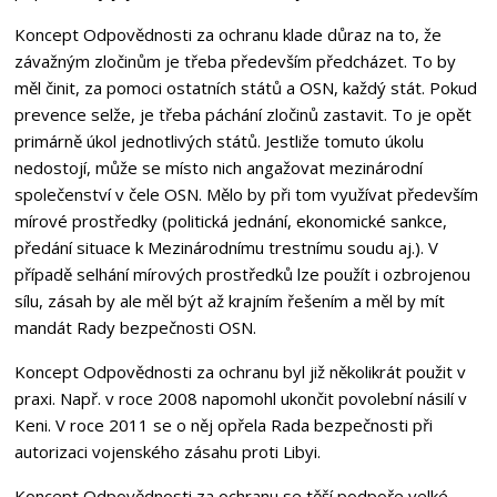
Koncept Odpovědnosti za ochranu klade důraz na to, že
závažným zločinům je třeba především předcházet. To by
měl činit, za pomoci ostatních států a OSN, každý stát. Pokud
prevence selže, je třeba páchání zločinů zastavit. To je opět
primárně úkol jednotlivých států. Jestliže tomuto úkolu
nedostojí, může se místo nich angažovat mezinárodní
společenství v čele OSN. Mělo by při tom využívat především
mírové prostředky (politická jednání, ekonomické sankce,
předání situace k Mezinárodnímu trestnímu soudu aj.). V
případě selhání mírových prostředků lze použít i ozbrojenou
sílu, zásah by ale měl být až krajním řešením a měl by mít
mandát Rady bezpečnosti OSN.
Koncept Odpovědnosti za ochranu byl již několikrát použit v
praxi. Např. v roce 2008 napomohl ukončit povolební násilí v
Keni. V roce 2011 se o něj opřela Rada bezpečnosti při
autorizaci vojenského zásahu proti Libyi.
Koncept Odpovědnosti za ochranu se těší podpoře velké