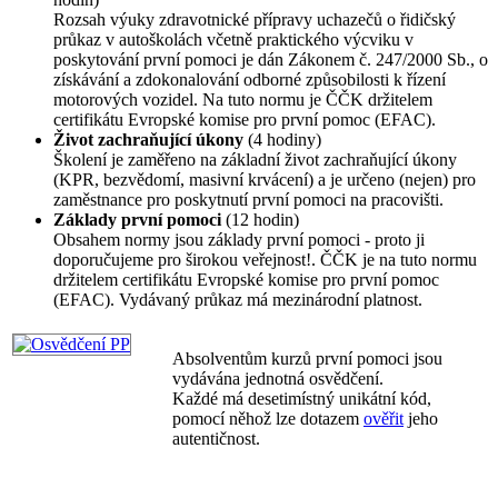
Rozsah výuky zdravotnické přípravy uchazečů o řidičský
průkaz v autoškolách včetně praktického výcviku v
poskytování první pomoci je dán Zákonem č. 247/2000 Sb., o
získávání a zdokonalování odborné způsobilosti k řízení
motorových vozidel. Na tuto normu je ČČK držitelem
certifikátu Evropské komise pro první pomoc (EFAC).
Život zachraňující úkony
(4 hodiny)
Školení je zaměřeno na základní život zachraňující úkony
(KPR, bezvědomí, masivní krvácení) a je určeno (nejen) pro
zaměstnance pro poskytnutí první pomoci na pracovišti.
Základy první pomoci
(12 hodin)
Obsahem normy jsou základy první pomoci - proto ji
doporučujeme pro širokou veřejnost!. ČČK je na tuto normu
držitelem certifikátu Evropské komise pro první pomoc
(EFAC). Vydávaný průkaz má mezinárodní platnost.
Absolventům kurzů první pomoci jsou
vydávána jednotná osvědčení.
Každé má desetimístný unikátní kód,
pomocí něhož lze dotazem
ověřit
jeho
autentičnost.