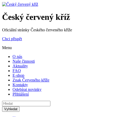
Český červený kříž
Oficiální stránky Českého červeného kříže
Chci přispět
Menu
O nás
Naše činnosti
Aktuality
FAQ
E-shop
Znak Červeného kříže
Kontakty
Odebírat novinky
Přihlášení