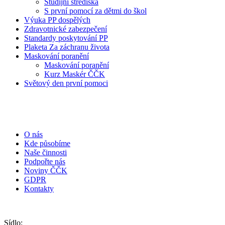
Studijní střediska
S první pomocí za dětmi do škol
Výuka PP dospělých
Zdravotnické zabezpečení
Standardy poskytování PP
Plaketa Za záchranu života
Maskování poranění
Maskování poranění
Kurz Maskér ČČK
Světový den první pomoci
O nás
Kde působíme
Naše činnosti
Podpořte nás
Noviny ČČK
GDPR
Kontakty
Sídlo: