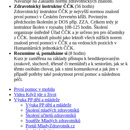
Navazuje na Základní normu zdravotnických znalostí.
Zdravotnický instruktor ČČK
(56 hodin)
Zdravotnický instruktor ČČK je nejvyšší normou znalostí
první pomoci v Českém červeném kříži. Povinným
předchozím školením je DOS příp. ZZA. Celkem tedy je
instruktor školen v rozsahu 108-125 hodin. Školení
organizuje ústředně Úřad ČČK a je určeno jen pro účastníky
z ČČK. Instruktoři působí jako lektoři všech nižších norem
znalostí první pomoci v ČČK a na vedoucích pozicích v
Humanitárních jednotkách ČČK.
Rozumíme si, pomáháme si
(8 hodin)
Kurz je zaměřena na základy přístupu k hendikepovaným
(zrakově, sluchově, tělesně či mentálně) a k seniorům, jak se k
těmto osobám chovat, jak s nimi komunikovat a jak jim v
případě potřeby také poskytnout první pomoc a následnou
péči.
První pomoc v mobilu
Videa Když jde o život
Výuka PP dětí a mládeže
Výuka PP dětí a mládeže
Školení mladých zdravotníků
Školení učitelů-zdravotníků
Soutěže Mladých zdravotníků
Portál MladyZdravotnik.cz