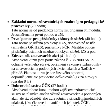
Základní norma zdravotnických znalostí pro pedagogické
pracovníky
(20 hodin)
Tato norma se od předchozí normy liší přidáním 8h modulu.
Je zaměřena na první pomoc u dětí.
První pomoc pro příslušníky tísňových složek
(40 hodin)
Tato norma je určena pro členy HZS, dobrovolné hasiče
(schválena GŘ HZS), příslušníky PČR, Městské policie,
příslušníky ostatních nezdravotnických složek IZS a pod.
Zdravotník zotavovacích akcí
(41 hodin)
Absolventi kurzu jsou podle zákona č. 258/2000 Sb., o
ochraně veřejného zdraví, oprávněni vykonávat zdravotníky
na zotavovacích a podobných akcích akcích a školách v
přírodě. Platnost kurzu je bez časového omezení,
doporučujeme ale pravidelné doškolování (1x za 4 roky v
rozsahu 8 h.)
Dobrovolná sestra ČČK
(57 hodin)
Absolventi tohoto kurzu mohou zajišťovat zdravotnické
služby na různých akcích včetně zotavovacích a podobných
akcí, ale též působit jako zdravotníci v případě mimořádných
událostí, jako členové humanitárních jednotek ČČK.