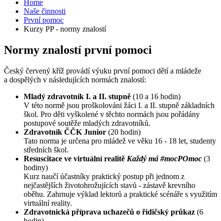
Home
Naše činnosti
První pomoc
Kurzy PP - normy znalostí
Normy znalostí první pomoci
Český červený kříž provádí výuku první pomoci dětí a mládeže
a dospělých v následujících normách znalostí:
Mladý zdravotník I. a II. stupně
(10 a 16 hodin)
V této normě jsou proškolováni žáci I. a II. stupně základních
škol. Pro děti vyškolené v těchto normách jsou pořádány
postupové soutěže mladých zdravotníků.
Zdravotník ČČK Junior
(20 hodin)
Tato norma je určena pro mládež ve věku 16 - 18 let, studenty
středních škol.
Resuscitace ve virtuální realitě
Každý má #mocPOmoc
(3
hodiny)
Kurz naučí účastníky praktický postup při jednom z
nejčastějších životohrožujících stavů - zástavě krevního
oběhu. Zahrnuje výklad lektorů a praktické scénáře s využitím
virtuální reality.
Zdravotnická příprava uchazečů o řidičský průkaz
(6
hodin)