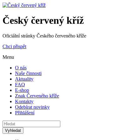
Český červený kříž
Oficiální stránky Českého červeného kříže
Chci přispět
Menu
O nás
Naše činnosti
Aktuality
FAQ
E-shop
Znak Červeného kříže
Kontakty
Odebírat novinky
Přihlášení