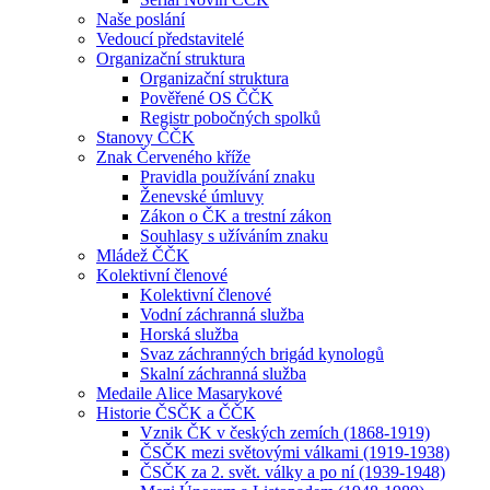
Naše poslání
Vedoucí představitelé
Organizační struktura
Organizační struktura
Pověřené OS ČČK
Registr pobočných spolků
Stanovy ČČK
Znak Červeného kříže
Pravidla používání znaku
Ženevské úmluvy
Zákon o ČK a trestní zákon
Souhlasy s užíváním znaku
Mládež ČČK
Kolektivní členové
Kolektivní členové
Vodní záchranná služba
Horská služba
Svaz záchranných brigád kynologů
Skalní záchranná služba
Medaile Alice Masarykové
Historie ČSČK a ČČK
Vznik ČK v českých zemích (1868-1919)
ČSČK mezi světovými válkami (1919-1938)
ČSČK za 2. svět. války a po ní (1939-1948)