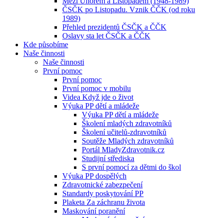
Mezi Únorem a Listopadem (1948-1989)
ČSČK po Listopadu. Vznik ČČK (od roku
1989)
Přehled prezidentů ČSČK a ČČK
Oslavy sta let ČSČK a ČČK
Kde působíme
Naše činnosti
Naše činnosti
První pomoc
První pomoc
První pomoc v mobilu
Videa Když jde o život
Výuka PP dětí a mládeže
Výuka PP dětí a mládeže
Školení mladých zdravotníků
Školení učitelů-zdravotníků
Soutěže Mladých zdravotníků
Portál MladyZdravotnik.cz
Studijní střediska
S první pomocí za dětmi do škol
Výuka PP dospělých
Zdravotnické zabezpečení
Standardy poskytování PP
Plaketa Za záchranu života
Maskování poranění