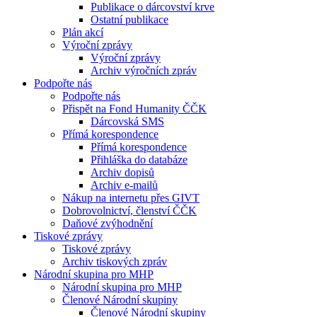
Publikace o dárcovství krve
Ostatní publikace
Plán akcí
Výroční zprávy
Výroční zprávy
Archiv výročních zpráv
Podpořte nás
Podpořte nás
Přispět na Fond Humanity ČČK
Dárcovská SMS
Přímá korespondence
Přímá korespondence
Přihláška do databáze
Archiv dopisů
Archiv e-mailů
Nákup na internetu přes GIVT
Dobrovolnictví, členství ČČK
Daňové zvýhodnění
Tiskové zprávy
Tiskové zprávy
Archiv tiskových zpráv
Národní skupina pro MHP
Národní skupina pro MHP
Členové Národní skupiny
Členové Národní skupiny