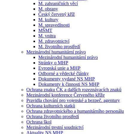
M. zahraničních věcí
M. obrany
Český červený kříž
M. kultury
M. spravedlnosti
MŠMT
M. vnitra
M. zdravotnictví
M. životního prostředí
Mezinárodní humanitární právo
Mezinárodní humanitární právo
Stránky o MHP
Evropská unie a MHP
Odborné a vědecké články
Dokumenty vydané NS MHP
Dokumenty k činnosti NS MHP
Ochrana znaku ČK a dalších rozeznávacích znaků
Mezinárodní konference Červeného kříže
Pravidla chování pro vojenské a bezpeč. agentury
Ochrana kulturních statků
Ochrana zdravotnického a humanitárního personálu
Ochrana životního prostředí
Ochrana škol
Mezinárodní trestní soudnictví
Aktuality NS MHP