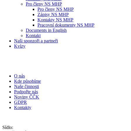
Pro členy NS MHP
Pro členy NS MHP
Zápisy NS MHP
Kontakty NS MHP
Pracovní dokumenty NS MHP
Documents in English
Kontakt
Naši sponzoři a partneři
Kvízy
O nás
Kde působíme
Naše činnosti
Podpořte nás
Noviny ČČK
GDPR
Kontakty
Sídlo: