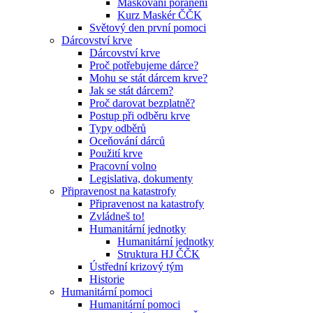
Maskování poranění
Kurz Maskér ČČK
Světový den první pomoci
Dárcovství krve
Dárcovství krve
Proč potřebujeme dárce?
Mohu se stát dárcem krve?
Jak se stát dárcem?
Proč darovat bezplatně?
Postup při odběru krve
Typy odběrů
Oceňování dárců
Použití krve
Pracovní volno
Legislativa, dokumenty
Připravenost na katastrofy
Připravenost na katastrofy
Zvládneš to!
Humanitární jednotky
Humanitární jednotky
Struktura HJ ČČK
Ústřední krizový tým
Historie
Humanitární pomoci
Humanitární pomoci