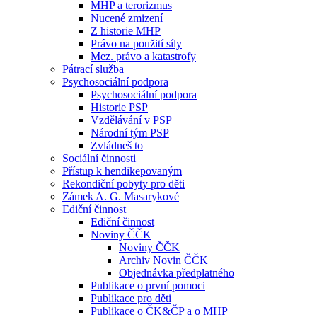
MHP a terorizmus
Nucené zmizení
Z historie MHP
Právo na použití síly
Mez. právo a katastrofy
Pátrací služba
Psychosociální podpora
Psychosociální podpora
Historie PSP
Vzdělávání v PSP
Národní tým PSP
Zvládneš to
Sociální činnosti
Přístup k hendikepovaným
Rekondiční pobyty pro děti
Zámek A. G. Masarykové
Ediční činnost
Ediční činnost
Noviny ČČK
Noviny ČČK
Archiv Novin ČČK
Objednávka předplatného
Publikace o první pomoci
Publikace pro děti
Publikace o ČK&ČP a o MHP