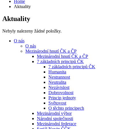
Home
Aktuality
Aktuality
Nebyly nalezeny žádné položky.
O nás
O nás
Mezinárodní hnutí ČK a ČP
Mezinárodní hnutí ČK a ČP
7 základních principů ČK
7 základních principů ČK
Humanita
Nestrannost
Neutralita
Nezávislost
Dobrovolnost
Princip jednoty
Světovost
O těchto principech
Mezinárodní výbor
Národní společnosti
Mezinárodní federace
Seriál Novin ČČK