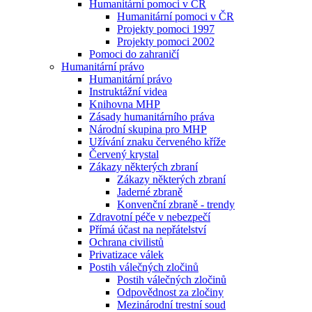
Humanitární pomoci v ČR
Humanitární pomoci v ČR
Projekty pomoci 1997
Projekty pomoci 2002
Pomoci do zahraničí
Humanitární právo
Humanitární právo
Instruktážní videa
Knihovna MHP
Zásady humanitárního práva
Národní skupina pro MHP
Užívání znaku červeného kříže
Červený krystal
Zákazy některých zbraní
Zákazy některých zbraní
Jaderné zbraně
Konvenční zbraně - trendy
Zdravotní péče v nebezpečí
Přímá účast na nepřátelství
Ochrana civilistů
Privatizace válek
Postih válečných zločinů
Postih válečných zločinů
Odpovědnost za zločiny
Mezinárodní trestní soud