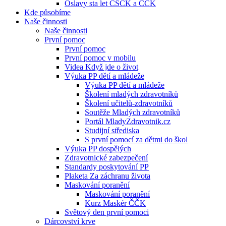
Oslavy sta let ČSČK a ČČK
Kde působíme
Naše činnosti
Naše činnosti
První pomoc
První pomoc
První pomoc v mobilu
Videa Když jde o život
Výuka PP dětí a mládeže
Výuka PP dětí a mládeže
Školení mladých zdravotníků
Školení učitelů-zdravotníků
Soutěže Mladých zdravotníků
Portál MladyZdravotnik.cz
Studijní střediska
S první pomocí za dětmi do škol
Výuka PP dospělých
Zdravotnické zabezpečení
Standardy poskytování PP
Plaketa Za záchranu života
Maskování poranění
Maskování poranění
Kurz Maskér ČČK
Světový den první pomoci
Dárcovství krve