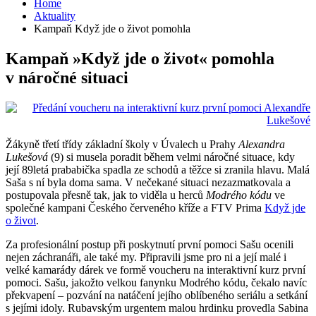
Home
Aktuality
Kampaň Když jde o život pomohla
Kampaň »Když jde o život« pomohla
v náročné situaci
Žákyně třetí třídy základní školy v Úvalech u Prahy
Alexandra
Lukešová
(9) si musela poradit během velmi náročné situace, kdy
její 89letá prababička spadla ze schodů a těžce si zranila hlavu. Malá
Saša s ní byla doma sama. V nečekané situaci nezazmatkovala a
postupovala přesně tak, jak to viděla u herců
Modrého kódu
ve
společné kampani Českého červeného kříže a FTV Prima
Když jde
o život
.
Za profesionální postup při poskytnutí první pomoci Sašu ocenili
nejen záchranáři, ale také my. Připravili jsme pro ni a její malé i
velké kamarády dárek ve formě voucheru na interaktivní kurz první
pomoci. Sašu, jakožto velkou fanynku Modrého kódu, čekalo navíc
překvapení – pozvání na natáčení jejího oblíbeného seriálu a setkání
s jejími idoly. Rubavským urgentem malou hrdinku provedla Sabina