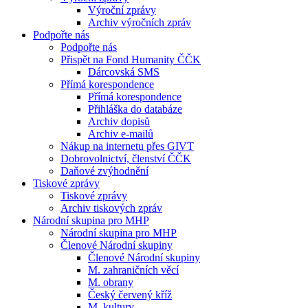
Výroční zprávy
Archiv výročních zpráv
Podpořte nás
Podpořte nás
Přispět na Fond Humanity ČČK
Dárcovská SMS
Přímá korespondence
Přímá korespondence
Přihláška do databáze
Archiv dopisů
Archiv e-mailů
Nákup na internetu přes GIVT
Dobrovolnictví, členství ČČK
Daňové zvýhodnění
Tiskové zprávy
Tiskové zprávy
Archiv tiskových zpráv
Národní skupina pro MHP
Národní skupina pro MHP
Členové Národní skupiny
Členové Národní skupiny
M. zahraničních věcí
M. obrany
Český červený kříž
M. kultury