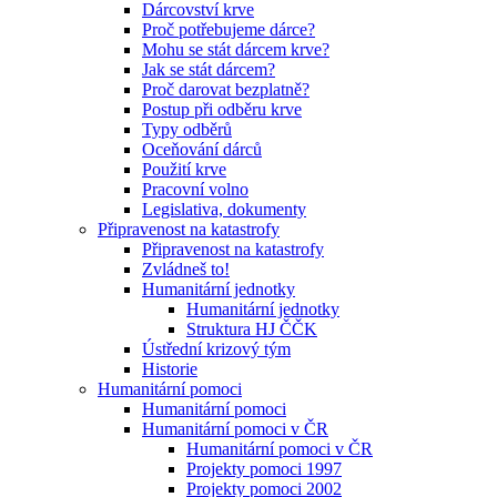
Dárcovství krve
Proč potřebujeme dárce?
Mohu se stát dárcem krve?
Jak se stát dárcem?
Proč darovat bezplatně?
Postup při odběru krve
Typy odběrů
Oceňování dárců
Použití krve
Pracovní volno
Legislativa, dokumenty
Připravenost na katastrofy
Připravenost na katastrofy
Zvládneš to!
Humanitární jednotky
Humanitární jednotky
Struktura HJ ČČK
Ústřední krizový tým
Historie
Humanitární pomoci
Humanitární pomoci
Humanitární pomoci v ČR
Humanitární pomoci v ČR
Projekty pomoci 1997
Projekty pomoci 2002