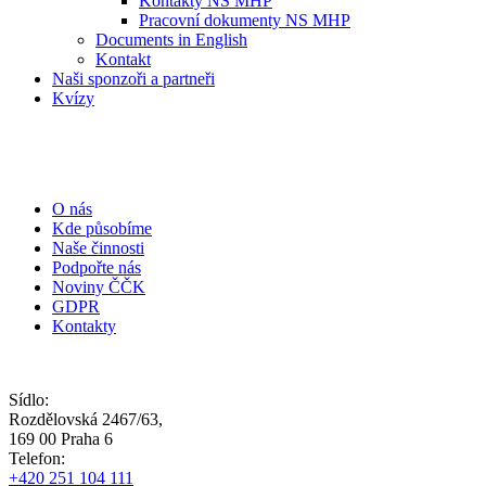
Kontakty NS MHP
Pracovní dokumenty NS MHP
Documents in English
Kontakt
Naši sponzoři a partneři
Kvízy
O nás
Kde působíme
Naše činnosti
Podpořte nás
Noviny ČČK
GDPR
Kontakty
Sídlo:
Rozdělovská 2467/63,
169 00 Praha 6
Telefon:
+420 251 104 111