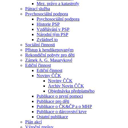
Mez. právo a katastrofy
Pátrací služba
Psychosociální podpora
Psychosociální podpora
Historie PSP
Vzdělávání v PSP
Národní tým PSP
Zvládneš to
Sociální činnosti
Přístup k hendikepovaným
Rekondiční pobyty pro děti
Zámek A. G. Masarykové
Ediční činnost
Ediční činnost
Noviny ČČK
Noviny ČČK
Archiv Novin ČČK
Objednávka předplatného
Publikace o první pomoci
Publikace pro děti
Publikace o ČK&ČP a o MHP
Publikace o dárcovství krve
Ostatní publikace
Plán akcí
Výroční zprávy