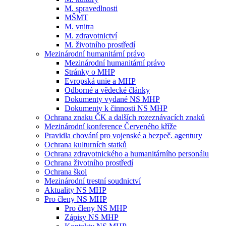
M. spravedlnosti
MŠMT
M. vnitra
M. zdravotnictví
M. životního prostředí
Mezinárodní humanitární právo
Mezinárodní humanitární právo
Stránky o MHP
Evropská unie a MHP
Odborné a vědecké články
Dokumenty vydané NS MHP
Dokumenty k činnosti NS MHP
Ochrana znaku ČK a dalších rozeznávacích znaků
Mezinárodní konference Červeného kříže
Pravidla chování pro vojenské a bezpeč. agentury
Ochrana kulturních statků
Ochrana zdravotnického a humanitárního personálu
Ochrana životního prostředí
Ochrana škol
Mezinárodní trestní soudnictví
Aktuality NS MHP
Pro členy NS MHP
Pro členy NS MHP
Zápisy NS MHP