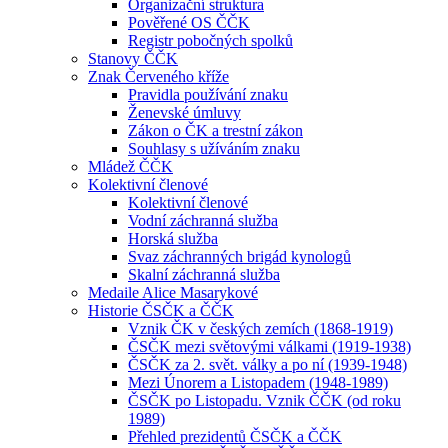
Organizační struktura
Pověřené OS ČČK
Registr pobočných spolků
Stanovy ČČK
Znak Červeného kříže
Pravidla používání znaku
Ženevské úmluvy
Zákon o ČK a trestní zákon
Souhlasy s užíváním znaku
Mládež ČČK
Kolektivní členové
Kolektivní členové
Vodní záchranná služba
Horská služba
Svaz záchranných brigád kynologů
Skalní záchranná služba
Medaile Alice Masarykové
Historie ČSČK a ČČK
Vznik ČK v českých zemích (1868-1919)
ČSČK mezi světovými válkami (1919-1938)
ČSČK za 2. svět. války a po ní (1939-1948)
Mezi Únorem a Listopadem (1948-1989)
ČSČK po Listopadu. Vznik ČČK (od roku
1989)
Přehled prezidentů ČSČK a ČČK