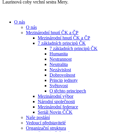
Laurinová coby vrchní sestra Mery.
O nás
O nás
Mezinárodní hnutí ČK a ČP
Mezinárodní hnutí ČK a ČP
7 základních principů ČK
7 základních principů ČK
Humanita
Nestrannost
Neutralita
Nezávislost
Dobrovolnost
Princip jednoty
Světovost
O těchto principech
Mezinárodní výbor
Národní společnosti
Mezinárodní federace
Seriál Novin ČČK
Naše poslání
Vedoucí představitelé
Organizační struktura