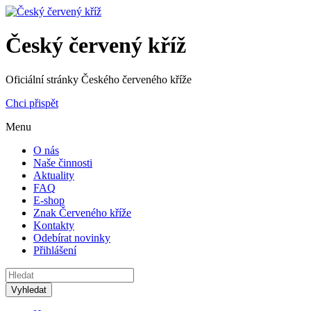
Český červený kříž
Oficiální stránky Českého červeného kříže
Chci přispět
Menu
O nás
Naše činnosti
Aktuality
FAQ
E-shop
Znak Červeného kříže
Kontakty
Odebírat novinky
Přihlášení