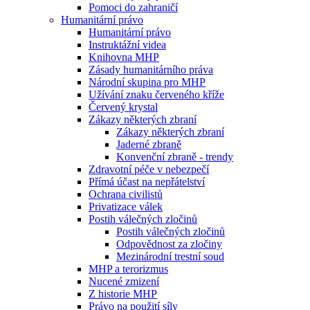
Pomoci do zahraničí
Humanitární právo
Humanitární právo
Instruktážní videa
Knihovna MHP
Zásady humanitárního práva
Národní skupina pro MHP
Užívání znaku červeného kříže
Červený krystal
Zákazy některých zbraní
Zákazy některých zbraní
Jaderné zbraně
Konvenční zbraně - trendy
Zdravotní péče v nebezpečí
Přímá účast na nepřátelství
Ochrana civilistů
Privatizace válek
Postih válečných zločinů
Postih válečných zločinů
Odpovědnost za zločiny
Mezinárodní trestní soud
MHP a terorizmus
Nucené zmizení
Z historie MHP
Právo na použití síly