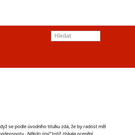
dyž se podle úvodního titulku zdá, že by radost měl
a videospotu
„Někdo jiný“
totiž získala ocenění