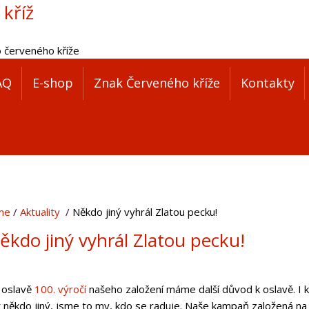
 kříž
o červeného kříže
AQ
E-shop
Znak Červeného kříže
Kontakty
me
Aktuality
Někdo jiný vyhrál Zlatou pecku!
ěkdo jiný vyhrál Zlatou pecku!
 oslavě
100. výročí
našeho založení máme další důvod k oslavě. I k
t někdo jiný, jsme to my, kdo se raduje. Naše kampaň založená n