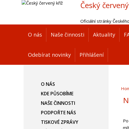
Český červený
Oficiální stránky Českéh
O nás
Naše činnosti
Aktuality
F
Odebírat novinky
Přihlášení
O NÁS
Ho
KDE PŮSOBÍME
N
NAŠE ČINNOSTI
PODPOŘTE NÁS
Po
TISKOVÉ ZPRÁVY
mí