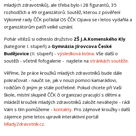
mladých zdravotníků), ale třeba bylo i 28 figurantů, 35
rozhodčích a 49 organizátorů. Soutěž, kterou z pověření
Výkonné rady ČČK pořádal OS ČČK Opava se i letos vydařila a
organizátorům patří velké uznání.
Pohár vítězů si odneslo družstvo
ZŠ J.A.Komenského Kly
(kategorie I. stupeň) a
Gymnázia Jírovcova České
Budějovice
(II. stupeň) -
výsledková listina
. Vše další o
soutěži - včetně fofogalerie - najdete na
stránkách soutěže
.
Věříme, že práce kroužků mladých zdravotníků bude dále
pokračovat - naučit se, jak v nouzi pomoci kamarádovi,
rodičům či jiným je stále potřebné. Pokud chcete při Vaší
škole, místní skupině ČČK či organizaci pracující s dětmi a
mládeží kroužek mladých zdravotníků založit neváhejte - rádi
Vám s tím pomůžeme -
kontakty
. Pro zájmové kroužky i další
zájemce jsme letos upravili interaktivní portál
MladyZdravotnik.cz
.