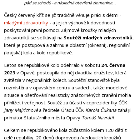
pád ze schodů - a následná otevřená zlomenina...
Český červený kříž se již tradičně věnuje práci s dětmi -
mladými zdravotníky
- a jejich výchově k dovednosti
poskytování první pomoci. Zájmové kroužky mladých
zdravotníků se setkávají na
Soutěži mladých zdravotníků
,
která je postupová a zahrnuje oblastní (okresní), regionální
(krajská) kola a kolo republikové.
Letos se republikové kolo odehrálo v sobotu
24. června
2023
v Opavě, postoupila do něj dvacítka družstev, která
zvítězila v regionálních kolech. Soutěžní stanoviště byla
rozmístěna v opavském centru a sadech, takže modelové
situace a ošetřování realisticky znázorněných zranění mohla
přihlížet i veřejnost. Soutěž za účasti viceprezidentky ČČK
Jany Majrichové
a ředitele Úřadu ČČK
Karola Čukana
zahájil
primátor Statutárního města Opavy
Tomáš Navrátil
.
Celkem se republikového kola zúčastnilo kolem 120 dětí z
celé republiky, 20 členů doprovodu (vedoucích kroužků