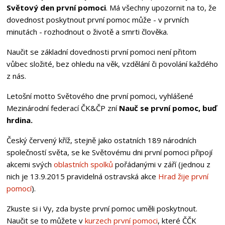
Světový den první pomoci
. Má všechny upozornit na to, že
dovednost poskytnout první pomoc může - v prvních
minutách - rozhodnout o životě a smrti člověka.
Naučit se základní dovednosti první pomoci není přitom
vůbec složité, bez ohledu na věk, vzdělání či povolání každého
z nás.
Letošní motto Světového dne první pomoci, vyhlášené
Mezinárodní federací ČK&ČP zní
Nauč se první pomoc, buď
hrdina.
Český červený kříž, stejně jako ostatních 189 národních
společností světa, se ke Světovému dni první pomoci připojí
akcemi svých
oblastních spolků
pořádanými v září (jednou z
nich je 13.9.2015 pravidelná ostravská akce
Hrad žije první
pomocí
).
Zkuste si i Vy, zda byste první pomoc uměli poskytnout.
Naučit se to můžete v
kurzech první pomoci
, které ČČK