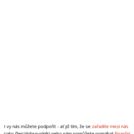
I vy nás můžete podpořit - ať již tím, že se
zařadíte mezi nás
(jako člen/dobrovolník) nebo nám pomůžete pomáhat
finanční