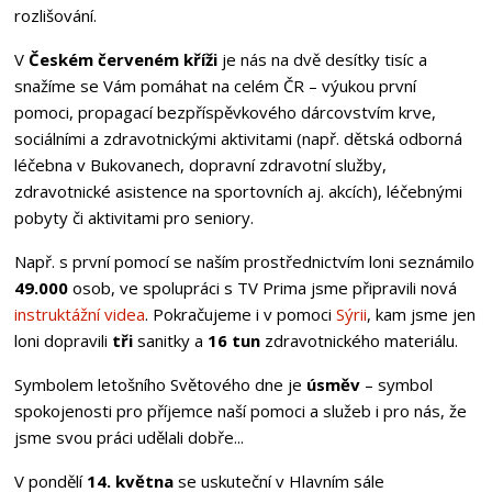
rozlišování.
V
Českém červeném kříži
je nás na dvě desítky tisíc a
snažíme se Vám pomáhat na celém ČR – výukou první
pomoci, propagací bezpříspěvkového dárcovstvím krve,
sociálními a zdravotnickými aktivitami (např. dětská odborná
léčebna v Bukovanech, dopravní zdravotní služby,
zdravotnické asistence na sportovních aj. akcích), léčebnými
pobyty či aktivitami pro seniory.
Např. s první pomocí se naším prostřednictvím loni seznámilo
49.000
osob, ve spolupráci s TV Prima jsme připravili nová
instruktážní videa
. Pokračujeme i v pomoci
Sýrii
, kam jsme jen
loni dopravili
tři
sanitky a
16 tun
zdravotnického materiálu.
Symbolem letošního Světového dne je
úsměv
– symbol
spokojenosti pro příjemce naší pomoci a služeb i pro nás, že
jsme svou práci udělali dobře...
V pondělí
14. května
se uskuteční v Hlavním sále