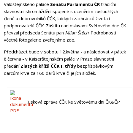
Valdštejnského paláce
Senátu Parlamentu ČR
tradiční
slavnostní shromáždění spojené s oceněním zasloužilých
členů a dobrovolníků ČČK, laických zachránců života i
podporovatelů ČČK. Záštitu nad oslavami Světového dne ČK
převzal předseda Senátu pan
Milan Štěch
. Podrobnosti
včetně fotogalerie zveřejníme zde.
Předcházet bude v sobotu 12.května - a následovat v pátek
8.června - v Kaiserštejnském paláci v Praze slavnostní
předání
Zlatých křížů ČČK I. třídy
bezpříspěvkovým
dárcům krve za 160 darů krve či jejích složek.
Tisková zpráva ČČK ke Světovému dni ČK&ČP