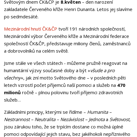
Světovým dnem ČK&ČP je
8.květen
– den narození
zakladatele Červeného kříže Henri Dunanta. Letos jej slavíme
po sedmdesáté.
Mezinárodní hnutí ČK&ČP
tvoří 191 národních společností,
Mezinárodní výbor Červeného kříže a Mezinárodní federace
společností ČK&ČP, představuje miliony členů, zaměstnanců
a dobrovolníků na celém světě.
Jsme stále ve všech státech - můžeme pružně reagovat na
humanitární výzvy současné doby a být »
všude a pro
všechny
«, jak zní motto Světového dne – v posledních pěti
letech vzrostl počet příjemců naší pomoci a služeb na
470
milionů
ročně – plnou polovinu tvoří příjemci zdravotních
služeb…
Základními principy, kterými se řídíme –
Humanita –
Nestrannost – Neutralita – Nezávislost – Jednota
a
Světovost
,
jsou zárukou toho, že se trpícím dostane co možná úplné
pomoci odpovídající jejich stavu, bez jakéhokoli nepříznivého