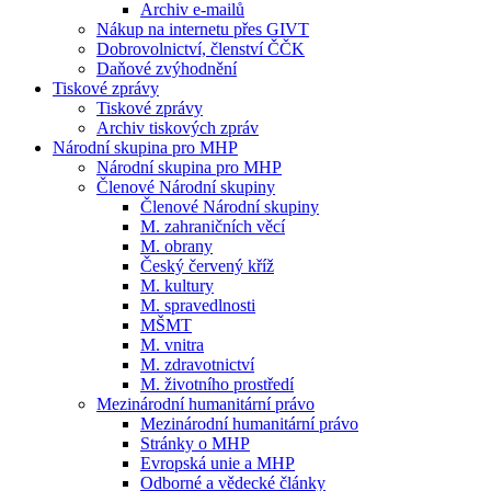
Archiv e-mailů
Nákup na internetu přes GIVT
Dobrovolnictví, členství ČČK
Daňové zvýhodnění
Tiskové zprávy
Tiskové zprávy
Archiv tiskových zpráv
Národní skupina pro MHP
Národní skupina pro MHP
Členové Národní skupiny
Členové Národní skupiny
M. zahraničních věcí
M. obrany
Český červený kříž
M. kultury
M. spravedlnosti
MŠMT
M. vnitra
M. zdravotnictví
M. životního prostředí
Mezinárodní humanitární právo
Mezinárodní humanitární právo
Stránky o MHP
Evropská unie a MHP
Odborné a vědecké články