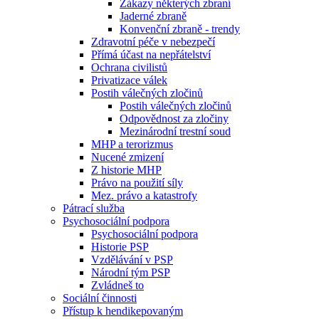
Zákazy některých zbraní
Jaderné zbraně
Konvenční zbraně - trendy
Zdravotní péče v nebezpečí
Přímá účast na nepřátelství
Ochrana civilistů
Privatizace válek
Postih válečných zločinů
Postih válečných zločinů
Odpovědnost za zločiny
Mezinárodní trestní soud
MHP a terorizmus
Nucené zmizení
Z historie MHP
Právo na použití síly
Mez. právo a katastrofy
Pátrací služba
Psychosociální podpora
Psychosociální podpora
Historie PSP
Vzdělávání v PSP
Národní tým PSP
Zvládneš to
Sociální činnosti
Přístup k hendikepovaným