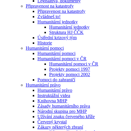
Legislativa, dokumenty
Připravenost na katastrofy
Připravenost na katastrofy
Zvládneš to!
Humanitární jednotky
Humanitární jednotky
Struktura HJ ČČK
Ústřední krizový tým
Historie
Humanitární pomoci
Humanitární pomoci
Humanitární pomoci v ČR
Humanitární pomoci v ČR
Projekty pomoci 1997
Projekty pomoci 2002
Pomoci do zahraničí
Humanitární právo
Humanitární právo
Instruktážní videa
Knihovna MHP
Zásady humanitárního práva
Národní skupina pro MHP
Užívání znaku červeného kříže
Červený krystal
Zákazy některých zbraní