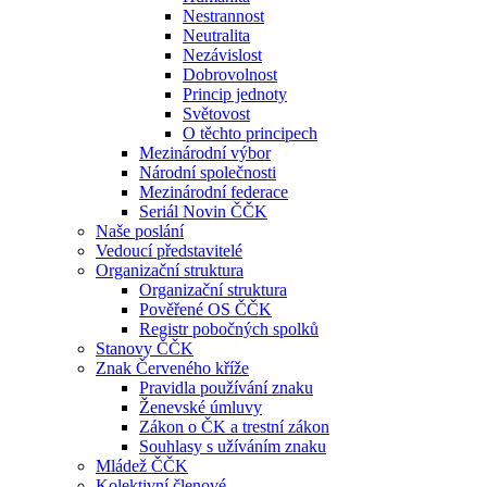
Nestrannost
Neutralita
Nezávislost
Dobrovolnost
Princip jednoty
Světovost
O těchto principech
Mezinárodní výbor
Národní společnosti
Mezinárodní federace
Seriál Novin ČČK
Naše poslání
Vedoucí představitelé
Organizační struktura
Organizační struktura
Pověřené OS ČČK
Registr pobočných spolků
Stanovy ČČK
Znak Červeného kříže
Pravidla používání znaku
Ženevské úmluvy
Zákon o ČK a trestní zákon
Souhlasy s užíváním znaku
Mládež ČČK
Kolektivní členové