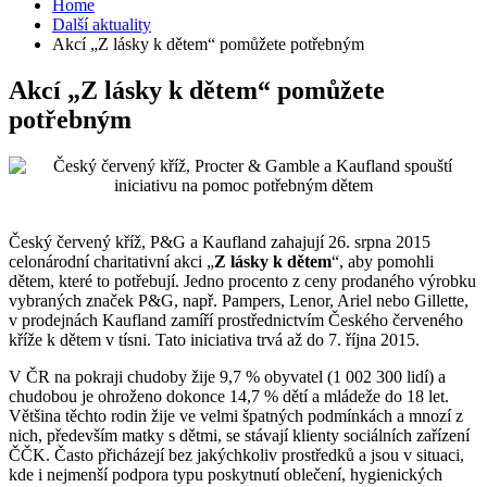
Home
Další aktuality
Akcí „Z lásky k dětem“ pomůžete potřebným
Akcí „Z lásky k dětem“ pomůžete
potřebným
Český červený kříž, P&G a Kaufland zahajují 26. srpna 2015
celonárodní charitativní akci „
Z lásky k dětem
“, aby pomohli
dětem, které to potřebují. Jedno procento z ceny prodaného výrobku
vybraných značek P&G, např. Pampers, Lenor, Ariel nebo Gillette,
v prodejnách Kaufland zamíří prostřednictvím Českého červeného
kříže k dětem v tísni. Tato iniciativa trvá až do 7. října 2015.
V ČR na pokraji chudoby žije 9,7 % obyvatel (1 002 300 lidí) a
chudobou je ohroženo dokonce 14,7 % dětí a mládeže do 18 let.
Většina těchto rodin žije ve velmi špatných podmínkách a mnozí z
nich, především matky s dětmi, se stávají klienty sociálních zařízení
ČČK. Často přicházejí bez jakýchkoliv prostředků a jsou v situaci,
kde i nejmenší podpora typu poskytnutí oblečení, hygienických