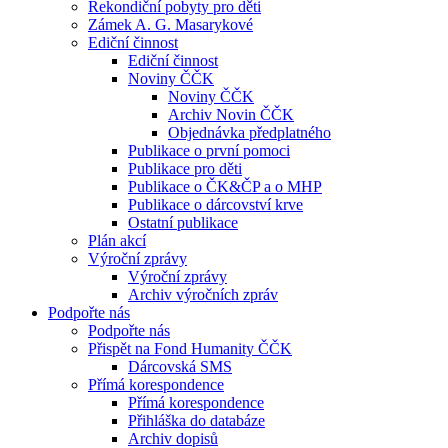
Rekondiční pobyty pro děti
Zámek A. G. Masarykové
Ediční činnost
Ediční činnost
Noviny ČČK
Noviny ČČK
Archiv Novin ČČK
Objednávka předplatného
Publikace o první pomoci
Publikace pro děti
Publikace o ČK&ČP a o MHP
Publikace o dárcovství krve
Ostatní publikace
Plán akcí
Výroční zprávy
Výroční zprávy
Archiv výročních zpráv
Podpořte nás
Podpořte nás
Přispět na Fond Humanity ČČK
Dárcovská SMS
Přímá korespondence
Přímá korespondence
Přihláška do databáze
Archiv dopisů