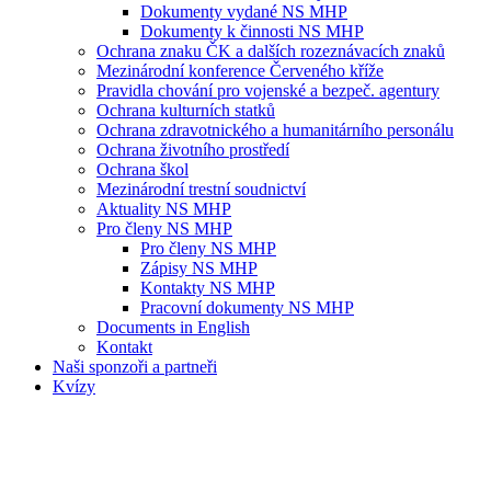
Dokumenty vydané NS MHP
Dokumenty k činnosti NS MHP
Ochrana znaku ČK a dalších rozeznávacích znaků
Mezinárodní konference Červeného kříže
Pravidla chování pro vojenské a bezpeč. agentury
Ochrana kulturních statků
Ochrana zdravotnického a humanitárního personálu
Ochrana životního prostředí
Ochrana škol
Mezinárodní trestní soudnictví
Aktuality NS MHP
Pro členy NS MHP
Pro členy NS MHP
Zápisy NS MHP
Kontakty NS MHP
Pracovní dokumenty NS MHP
Documents in English
Kontakt
Naši sponzoři a partneři
Kvízy