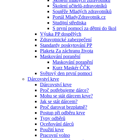
Školení mladých zdravotníků
Školení učitelů-zdravotníků
Soutěže Mladých zdravotníků
Portál MladyZdravotnik.cz
Studijní střediska
S první pomocí za dětmi do škol
Výuka PP dospělých
Zdravotnické zabezpečení
Standardy poskytování PP
Plaketa Za záchranu života
Maskování poranění
Maskování poranění
Kurz Maskér ČČK
Světový den první pomoci
Dárcovství krve
Dárcovství krve
Proč potřebujeme dárce?
Mohu se stát dárcem krve?
Jak se stát dárcem?
Proč darovat bezplatně?
Postup při odběru krve
Typy odběrů
Oceňování dárců
Použití krve
Pracovní volno