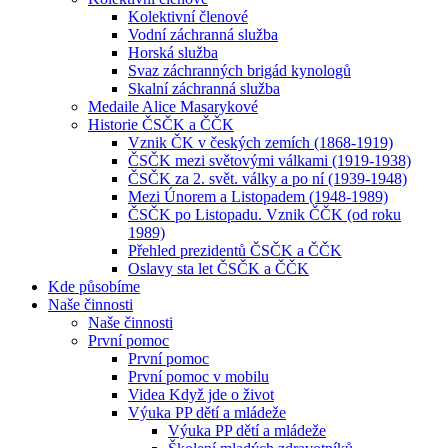
Kolektivní členové
Vodní záchranná služba
Horská služba
Svaz záchranných brigád kynologů
Skalní záchranná služba
Medaile Alice Masarykové
Historie ČSČK a ČČK
Vznik ČK v českých zemích (1868-1919)
ČSČK mezi světovými válkami (1919-1938)
ČSČK za 2. svět. války a po ní (1939-1948)
Mezi Únorem a Listopadem (1948-1989)
ČSČK po Listopadu. Vznik ČČK (od roku
1989)
Přehled prezidentů ČSČK a ČČK
Oslavy sta let ČSČK a ČČK
Kde působíme
Naše činnosti
Naše činnosti
První pomoc
První pomoc
První pomoc v mobilu
Videa Když jde o život
Výuka PP dětí a mládeže
Výuka PP dětí a mládeže