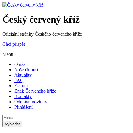
Český červený kříž
Oficiální stránky Českého červeného kříže
Chci přispět
Menu
O nás
Naše činnosti
Aktuality
FAQ
E-shop
Znak Červeného kříže
Kontakty
Odebírat novinky
Přihlášení