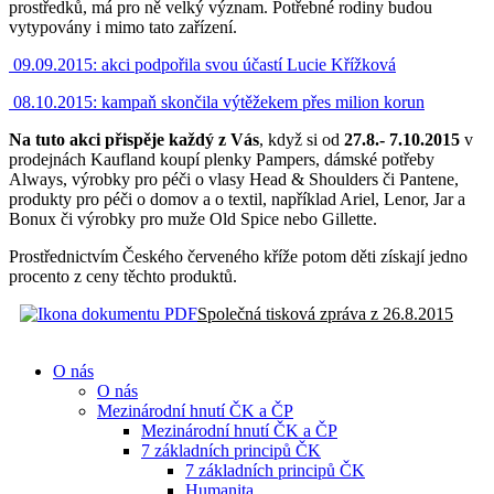
prostředků, má pro ně velký význam. Potřebné rodiny budou
vytypovány i mimo tato zařízení.
09.09.2015: akci podpořila svou účastí Lucie Křížková
08.10.2015: kampaň skončila výtěžekem přes milion korun
Na tuto akci přispěje každý z Vás
, když si od
27.8.- 7.10.2015
v
prodejnách Kaufland koupí plenky Pampers, dámské potřeby
Always, výrobky pro péči o vlasy Head & Shoulders či Pantene,
produkty pro péči o domov a o textil, například Ariel, Lenor, Jar a
Bonux či výrobky pro muže Old Spice nebo Gillette.
Prostřednictvím Českého červeného kříže potom děti získají jedno
procento z ceny těchto produktů.
Společná tisková zpráva z 26.8.2015
O nás
O nás
Mezinárodní hnutí ČK a ČP
Mezinárodní hnutí ČK a ČP
7 základních principů ČK
7 základních principů ČK
Humanita