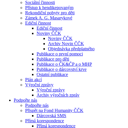
Sociální činnosti
Přístup k hendikepovaným
Rekondiční pobyty pro děti
Zámek A. G. Masarykové
Ediční činnost
Ediční činnost
Noviny ČČK
Noviny ČČK
Archiv Novin ČČK
Objednávka předplatného
Publikace o první pomoci
Publikace pro děti
Publikace o ČK&ČP a o MHP
Publikace o dárcovství krve
Ostatní publikace
Plán akcí
Výroční zprávy
Výroční zprávy
Archiv výročních zpráv
Podpořte nás
Podpořte nás
Přispět na Fond Humanity ČČK
Dárcovská SMS
Přímá korespondence
Přímá korespondence