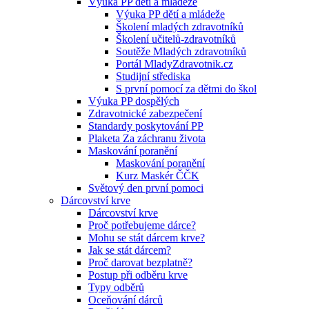
Výuka PP dětí a mládeže
Výuka PP dětí a mládeže
Školení mladých zdravotníků
Školení učitelů-zdravotníků
Soutěže Mladých zdravotníků
Portál MladyZdravotnik.cz
Studijní střediska
S první pomocí za dětmi do škol
Výuka PP dospělých
Zdravotnické zabezpečení
Standardy poskytování PP
Plaketa Za záchranu života
Maskování poranění
Maskování poranění
Kurz Maskér ČČK
Světový den první pomoci
Dárcovství krve
Dárcovství krve
Proč potřebujeme dárce?
Mohu se stát dárcem krve?
Jak se stát dárcem?
Proč darovat bezplatně?
Postup při odběru krve
Typy odběrů
Oceňování dárců