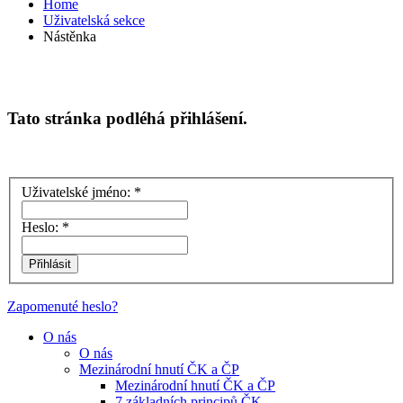
Home
Uživatelská sekce
Nástěnka
Tato stránka podléhá přihlášení.
Uživatelské jméno:
*
Heslo:
*
Zapomenuté heslo?
O nás
O nás
Mezinárodní hnutí ČK a ČP
Mezinárodní hnutí ČK a ČP
7 základních principů ČK