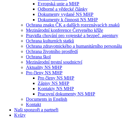
Evropská unie a MHP
Odborné a vědecké články
Dokumenty vydané NS MHP
Dokumenty k činnosti NS MHP
Ochrana znaku ČK a dalších rozeznávacích znaků
Mezinárodní konference Červeného kříže
Pravidla chování pro vojenské a bezpeč. agentury
Ochrana kulturních statků
Ochrana zdravotnického a humanitárního personálu
Ochrana životního prostředí
Ochrana škol
Mezinárodní trestní soudnictví
Aktuality NS MHP
Pro členy NS MHP
Pro členy NS MHP
Zápisy NS MHP
Kontakty NS MHP
Pracovní dokumenty NS MHP
Documents in English
Kontakt
Naši sponzoři a partneři
Kvízy