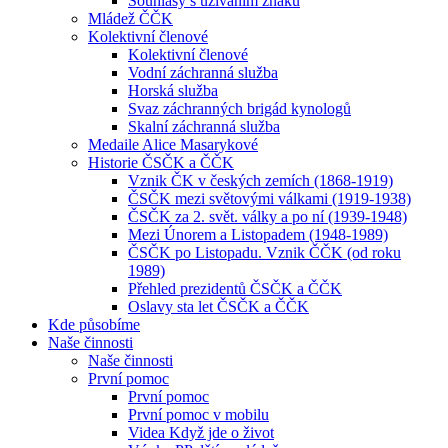
Souhlasy s užíváním znaku
Mládež ČČK
Kolektivní členové
Kolektivní členové
Vodní záchranná služba
Horská služba
Svaz záchranných brigád kynologů
Skalní záchranná služba
Medaile Alice Masarykové
Historie ČSČK a ČČK
Vznik ČK v českých zemích (1868-1919)
ČSČK mezi světovými válkami (1919-1938)
ČSČK za 2. svět. války a po ní (1939-1948)
Mezi Únorem a Listopadem (1948-1989)
ČSČK po Listopadu. Vznik ČČK (od roku
1989)
Přehled prezidentů ČSČK a ČČK
Oslavy sta let ČSČK a ČČK
Kde působíme
Naše činnosti
Naše činnosti
První pomoc
První pomoc
První pomoc v mobilu
Videa Když jde o život