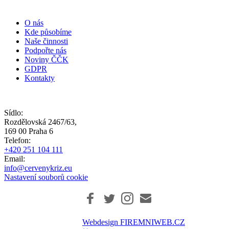
O nás
Kde působíme
Naše činnosti
Podpořte nás
Noviny ČČK
GDPR
Kontakty
Sídlo:
Rozdělovská 2467/63,
169 00 Praha 6
Telefon:
+420 251 104 111
Email:
info@cervenykriz.eu
Nastavení souborů cookie
Webdesign FIREMNIWEB.CZ