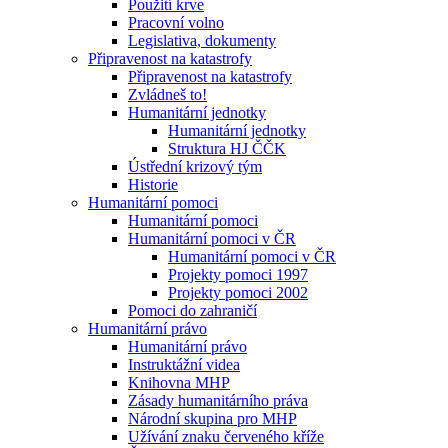
Použití krve
Pracovní volno
Legislativa, dokumenty
Připravenost na katastrofy
Připravenost na katastrofy
Zvládneš to!
Humanitární jednotky
Humanitární jednotky
Struktura HJ ČČK
Ústřední krizový tým
Historie
Humanitární pomoci
Humanitární pomoci
Humanitární pomoci v ČR
Humanitární pomoci v ČR
Projekty pomoci 1997
Projekty pomoci 2002
Pomoci do zahraničí
Humanitární právo
Humanitární právo
Instruktážní videa
Knihovna MHP
Zásady humanitárního práva
Národní skupina pro MHP
Užívání znaku červeného kříže