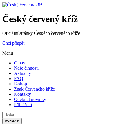
Český červený kříž
Oficiální stránky Českého červeného kříže
Chci přispět
Menu
O nás
Naše činnosti
Aktuality
FAQ
E-shop
Znak Červeného kříže
Kontakty
Odebírat novinky
Přihlášení