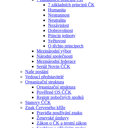
7 základních principů ČK
Humanita
Nestrannost
Neutralita
Nezávislost
Dobrovolnost
Princip jednoty
Světovost
O těchto principech
Mezinárodní výbor
Národní společnosti
Mezinárodní federace
Seriál Novin ČČK
Naše poslání
Vedoucí představitelé
Organizační struktura
Organizační struktura
Pověřené OS ČČK
Registr pobočných spolků
Stanovy ČČK
Znak Červeného kříže
Pravidla používání znaku
Ženevské úmluvy
Zákon o ČK a trestní zákon