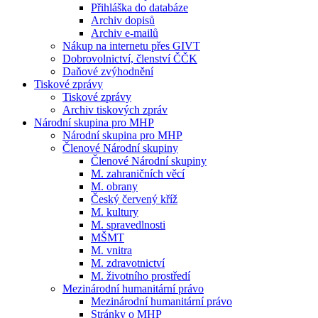
Přihláška do databáze
Archiv dopisů
Archiv e-mailů
Nákup na internetu přes GIVT
Dobrovolnictví, členství ČČK
Daňové zvýhodnění
Tiskové zprávy
Tiskové zprávy
Archiv tiskových zpráv
Národní skupina pro MHP
Národní skupina pro MHP
Členové Národní skupiny
Členové Národní skupiny
M. zahraničních věcí
M. obrany
Český červený kříž
M. kultury
M. spravedlnosti
MŠMT
M. vnitra
M. zdravotnictví
M. životního prostředí
Mezinárodní humanitární právo
Mezinárodní humanitární právo
Stránky o MHP