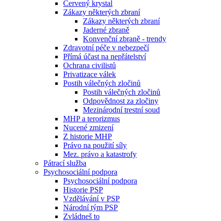
Červený krystal
Zákazy některých zbraní
Zákazy některých zbraní
Jaderné zbraně
Konvenční zbraně - trendy
Zdravotní péče v nebezpečí
Přímá účast na nepřátelství
Ochrana civilistů
Privatizace válek
Postih válečných zločinů
Postih válečných zločinů
Odpovědnost za zločiny
Mezinárodní trestní soud
MHP a terorizmus
Nucené zmizení
Z historie MHP
Právo na použití síly
Mez. právo a katastrofy
Pátrací služba
Psychosociální podpora
Psychosociální podpora
Historie PSP
Vzdělávání v PSP
Národní tým PSP
Zvládneš to