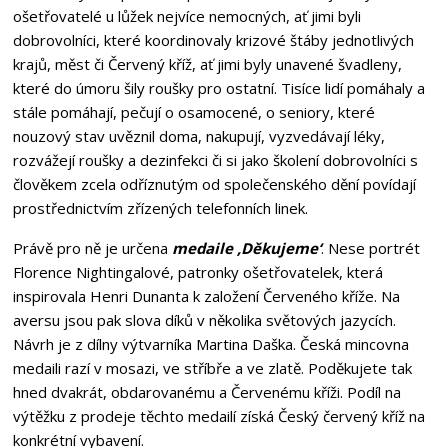
ošetřovatelé u lůžek nejvíce nemocných, ať jimi byli
dobrovolníci, které koordinovaly krizové štáby jednotlivých
krajů, měst či Červený kříž, ať jimi byly unavené švadleny,
které do úmoru šily roušky pro ostatní. Tisíce lidí pomáhaly a
stále pomáhají, pečují o osamocené, o seniory, které
nouzový stav uvěznil doma, nakupují, vyzvedávají léky,
rozvážejí roušky a dezinfekci či si jako školení dobrovolníci s
člověkem zcela odříznutým od společenského dění povídají
prostřednictvím zřízených telefonních linek.
Právě pro ně je určena
medaile ,Děkujeme‘
. Nese portrét
Florence Nightingalové, patronky ošetřovatelek, která
inspirovala Henri Dunanta k založení Červeného kříže. Na
aversu jsou pak slova díků v několika světových jazycích.
Návrh je z dílny výtvarníka Martina Daška. Česká mincovna
medaili razí v mosazi, ve stříbře a ve zlatě. Poděkujete tak
hned dvakrát, obdarovanému a Červenému kříži. Podíl na
výtěžku z prodeje těchto medailí získá Český červený kříž na
konkrétní vybavení.