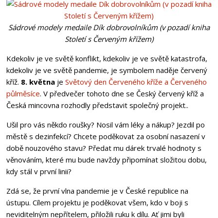
Sádrové modely medaile Dík dobrovolníkům (v pozadí kniha
Století s Červeným křížem)
Kdekoliv je ve světě konflikt, kdekoliv je ve světě katastrofa,
kdekoliv je ve světě pandemie, je symbolem naděje červený
kříž.
8. května
je
Světový den Červeného kříže a Červeného
půlměsíce
. V předvečer tohoto dne se Český červený kříž a
Česká mincovna rozhodly představit společný projekt..
Ušil pro vás někdo roušky? Nosil vám léky a nákup? Jezdil po
městě s dezinfekcí? Chcete poděkovat za osobní nasazení v
době nouzového stavu? Předat mu dárek trvalé hodnoty s
věnováním, které mu bude navždy připomínat složitou dobu,
kdy stál v první linii?
Zdá se, že první vlna pandemie je v České republice na
ústupu. Cílem projektu je poděkovat všem, kdo v boji s
neviditelným nepřítelem, přiložili ruku k dílu. Ať jimi byli