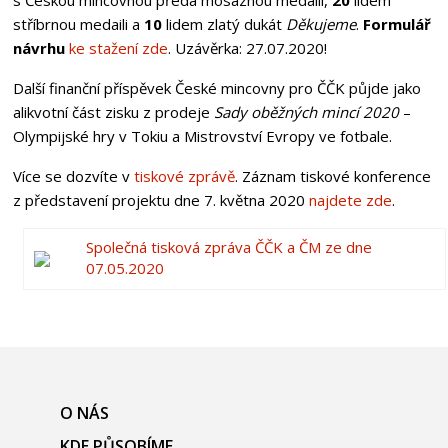
stříbrnou medaili a
10
lidem zlatý dukát
Děkujeme
.
Formulář
návrhu
ke stažení zde
. Uzávěrka: 27.07.2020!
Další finanční příspěvek České mincovny pro ČČK půjde jako
alikvotní část zisku z prodeje
Sady oběžných mincí 2020
–
Olympijské hry v Tokiu a Mistrovství Evropy ve fotbale.
Více se dozvíte v
tiskové zprávě
. Záznam tiskové konference
z představení projektu dne 7. května 2020
najdete zde
.
Společná tisková zpráva ČČK a ČM ze dne
07.05.2020
O NÁS
KDE PŮSOBÍME