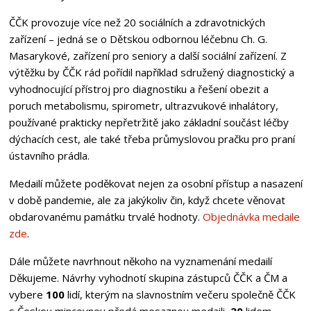
ČČK provozuje více než 20 sociálních a zdravotnických
zařízení – jedná se o Dětskou odbornou léčebnu Ch. G.
Masarykové, zařízení pro seniory a další sociální zařízení. Z
výtěžku by ČČK rád pořídil například sdružený diagnostický a
vyhodnocující přístroj pro diagnostiku a řešení obezit a
poruch metabolismu, spirometr, ultrazvukové inhalátory,
používané prakticky nepřetržitě jako základní součást léčby
dýchacích cest, ale také třeba průmyslovou pračku pro praní
ústavního prádla.
Medailí můžete poděkovat nejen za osobní přístup a nasazení
v době pandemie, ale za jakýkoliv čin, když chcete věnovat
obdarovanému památku trvalé hodnoty.
Objednávka medaile
zde
.
Dále můžete navrhnout někoho na vyznamenání medailí
Děkujeme. Návrhy vyhodnotí skupina zástupců ČČK a ČM a
vybere
100
lidí, kterým na slavnostním večeru společně ČČK
s Českou mincovnou předá mosaznou medaili,
20
lidem