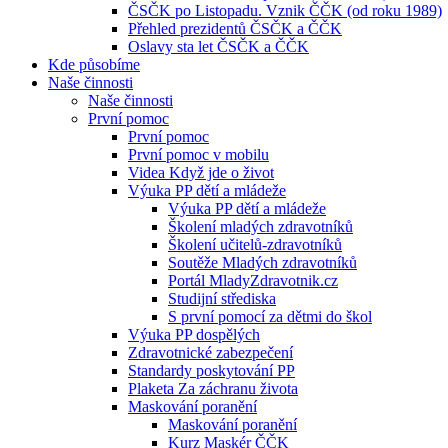
ČSČK po Listopadu. Vznik ČČK (od roku 1989)
Přehled prezidentů ČSČK a ČČK
Oslavy sta let ČSČK a ČČK
Kde působíme
Naše činnosti
Naše činnosti
První pomoc
První pomoc
První pomoc v mobilu
Videa Když jde o život
Výuka PP dětí a mládeže
Výuka PP dětí a mládeže
Školení mladých zdravotníků
Školení učitelů-zdravotníků
Soutěže Mladých zdravotníků
Portál MladyZdravotnik.cz
Studijní střediska
S první pomocí za dětmi do škol
Výuka PP dospělých
Zdravotnické zabezpečení
Standardy poskytování PP
Plaketa Za záchranu života
Maskování poranění
Maskování poranění
Kurz Maskér ČČK