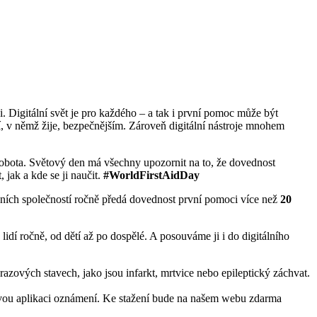
i. Digitální svět je pro každého – a tak i první pomoc může být
í, v němž žije, bezpečnějším. Zároveň digitální nástroje mnohem
obota. Světový den má všechny upozornit na to, že dovednost
jak a kde se ji naučit.
#WorldFirstAidDay
dních společností ročně předá dovednost první pomoci více než
20
c
lidí ročně, od dětí až po dospělé. A posouváme ji i do digitálního
azových stavech, jako jsou infarkt, mrtvice nebo epileptický záchvat.
 novou aplikaci oznámení. Ke stažení bude na našem webu zdarma