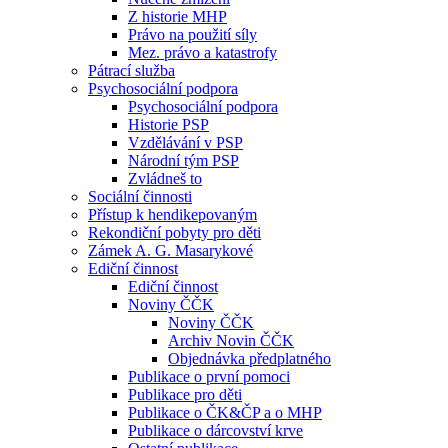
Z historie MHP
Právo na použití síly
Mez. právo a katastrofy
Pátrací služba
Psychosociální podpora
Psychosociální podpora
Historie PSP
Vzdělávání v PSP
Národní tým PSP
Zvládneš to
Sociální činnosti
Přístup k hendikepovaným
Rekondiční pobyty pro děti
Zámek A. G. Masarykové
Ediční činnost
Ediční činnost
Noviny ČČK
Noviny ČČK
Archiv Novin ČČK
Objednávka předplatného
Publikace o první pomoci
Publikace pro děti
Publikace o ČK&ČP a o MHP
Publikace o dárcovství krve