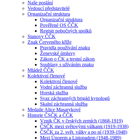
Naše poslání
Vedoucí představitelé
Organizační struktura
Organizační struktura
Pověřené OS ČČK
Registr pobočných spolků
Stanovy ČČK
Znak Červeného kříže
Pravidla používání znaku
Ženevské úmluvy
Zákon o ČK a trestní zákon
Souhlasy s užíváním znaku
Mládež ČČK
Kolektivní členové
Kolektivní členové
Vodní záchranná služba
Horská služba
Svaz záchranných brigád kynologů
Skalní záchranná služba
Medaile Alice Masarykové
Historie ČSČK a ČČK
Vznik ČK v českých zemích (1868-1919)
ČSČK mezi světovými válkami (1919-1938)
ČSČK za 2. svět. války a po ní (1939-1948)
Mezi Únorem a Listopadem (1948-1989)