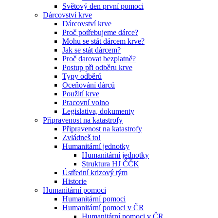
Světový den první pomoci
Dárcovství krve
Dárcovství krve
Proč potřebujeme dárce?
Mohu se stát dárcem krve?
Jak se stát dárcem?
Proč darovat bezplatně?
Postup při odběru krve
Typy odběrů
Oceňování dárců
Použití krve
Pracovní volno
Legislativa, dokumenty
Připravenost na katastrofy
Připravenost na katastrofy
Zvládneš to!
Humanitární jednotky
Humanitární jednotky
Struktura HJ ČČK
Ústřední krizový tým
Historie
Humanitární pomoci
Humanitární pomoci
Humanitární pomoci v ČR
Humanitární pomoci v ČR