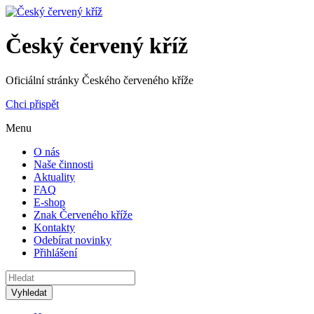
Český červený kříž
Oficiální stránky Českého červeného kříže
Chci přispět
Menu
O nás
Naše činnosti
Aktuality
FAQ
E-shop
Znak Červeného kříže
Kontakty
Odebírat novinky
Přihlášení