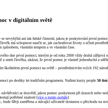
oc v digitálním světě
ce se nevyhýbá ani tak lidské činnosti, jakou je poskytování první pomoc
lověk má schopnost naučit se, jak zachraňovat životy a učinit prostřed
ním způsobem, vlastním tempem a ve vlastním čase.
ového dne první pomoci, kterým je od roku 2000 vždy druhá zářijová s
 smrti člověka, ukázat, že první pomoc je vlastně jednoduchá a sdělit, 
ím školitelem první pomoci na světě – prostřednictvím svých 192 náro
omoci po desítky let tradičním programem. Našimi kurzy projde
50 tisí
 návštěvníci se dozvědí, jakou pomoc poskytnout při úrazech nebo neúr
stují potřebné znalosti [
více o tomto portále
]
c, bude šířeji zaměřena a stávající uživatelé dostanou o přechodu na