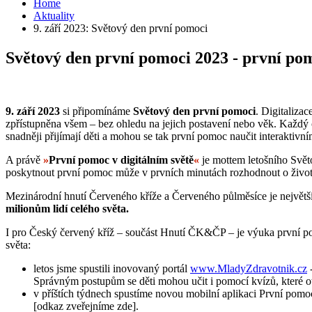
Home
Aktuality
9. září 2023: Světový den první pomoci
Světový den první pomoci 2023 - první pom
9. září 2023
si připomínáme
Světový den první pomoci
. Digitaliza
zpřístupněna všem – bez ohledu na jejich postavení nebo věk. Každý č
snadněji přijímají děti a mohou se tak první pomoc naučit interaktiv
A právě
»
První pomoc v digitálním světě
«
je mottem letošního Svět
poskytnout první pomoc může v prvních minutách rozhodnout o životě a
Mezinárodní hnutí Červeného kříže a Červeného půlměsíce je největš
milionům lidí celého světa.
I pro Český červený kříž – součást Hnutí ČK&ČP – je výuka první p
světa:
letos jsme spustili inovovaný portál
www.MladyZdravotnik.cz
-
Správným postupům se děti mohou učit i pomocí kvízů, které ote
v příštích týdnech spustíme novou mobilní aplikaci První pomo
[odkaz zveřejníme zde].