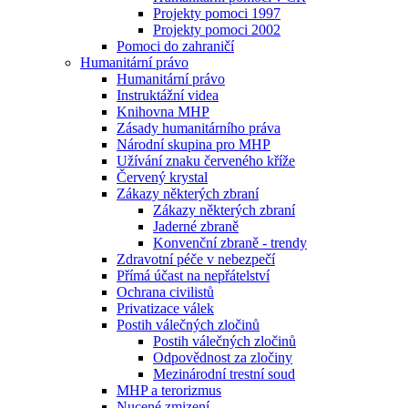
Projekty pomoci 1997
Projekty pomoci 2002
Pomoci do zahraničí
Humanitární právo
Humanitární právo
Instruktážní videa
Knihovna MHP
Zásady humanitárního práva
Národní skupina pro MHP
Užívání znaku červeného kříže
Červený krystal
Zákazy některých zbraní
Zákazy některých zbraní
Jaderné zbraně
Konvenční zbraně - trendy
Zdravotní péče v nebezpečí
Přímá účast na nepřátelství
Ochrana civilistů
Privatizace válek
Postih válečných zločinů
Postih válečných zločinů
Odpovědnost za zločiny
Mezinárodní trestní soud
MHP a terorizmus
Nucené zmizení