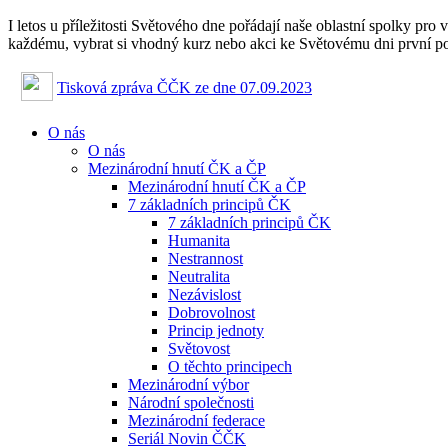
I letos u příležitosti Světového dne pořádají naše oblastní spolky pro 
každému, vybrat si vhodný kurz nebo akci ke Světovému dni první
Tisková zpráva ČČK ze dne 07.09.2023
O nás
O nás
Mezinárodní hnutí ČK a ČP
Mezinárodní hnutí ČK a ČP
7 základních principů ČK
7 základních principů ČK
Humanita
Nestrannost
Neutralita
Nezávislost
Dobrovolnost
Princip jednoty
Světovost
O těchto principech
Mezinárodní výbor
Národní společnosti
Mezinárodní federace
Seriál Novin ČČK