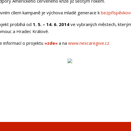
dpory
Amerického červeného kříže
již šestým rokem.
avním cílem kampaně je výchova mladé generace k
bezpříspěvkov
ojekt probíhá od
1. 5. – 14. 6. 2014
ve vybraných městech, kterými
omouc a Hradec Králové.
e informací o projektu
»zde«
a na
www.nexcaregive.cz