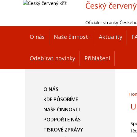
Český červený
Oficiální stránky Českéh
O nás
Naše činnosti
Aktuality
F
Odebírat novinky
Přihlášení
O NÁS
Ho
KDE PŮSOBÍME
U
NAŠE ČINNOSTI
PODPOŘTE NÁS
Sp
TISKOVÉ ZPRÁVY
tě