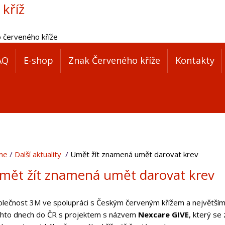
 kříž
o červeného kříže
AQ
E-shop
Znak Červeného kříže
Kontakty
me
Další aktuality
Umět žít znamená umět darovat krev
mět žít znamená umět darovat krev
olečnost
3M
ve spolupráci s
Českým červeným křížem
a největším
chto dnech do ČR s projektem s názvem
Nexcare GIVE
, který se