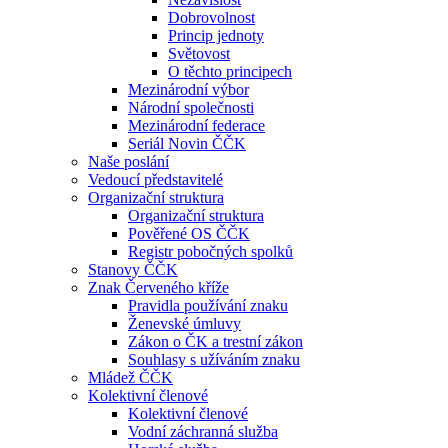
Dobrovolnost
Princip jednoty
Světovost
O těchto principech
Mezinárodní výbor
Národní společnosti
Mezinárodní federace
Seriál Novin ČČK
Naše poslání
Vedoucí představitelé
Organizační struktura
Organizační struktura
Pověřené OS ČČK
Registr pobočných spolků
Stanovy ČČK
Znak Červeného kříže
Pravidla používání znaku
Ženevské úmluvy
Zákon o ČK a trestní zákon
Souhlasy s užíváním znaku
Mládež ČČK
Kolektivní členové
Kolektivní členové
Vodní záchranná služba