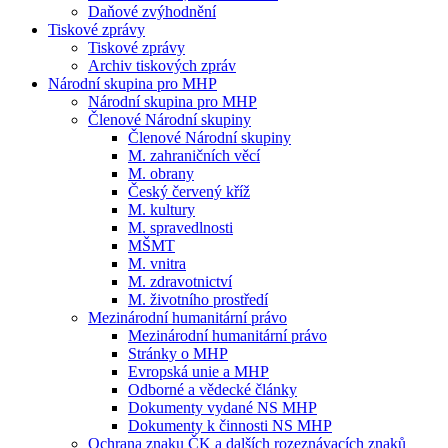
Daňové zvýhodnění
Tiskové zprávy
Tiskové zprávy
Archiv tiskových zpráv
Národní skupina pro MHP
Národní skupina pro MHP
Členové Národní skupiny
Členové Národní skupiny
M. zahraničních věcí
M. obrany
Český červený kříž
M. kultury
M. spravedlnosti
MŠMT
M. vnitra
M. zdravotnictví
M. životního prostředí
Mezinárodní humanitární právo
Mezinárodní humanitární právo
Stránky o MHP
Evropská unie a MHP
Odborné a vědecké články
Dokumenty vydané NS MHP
Dokumenty k činnosti NS MHP
Ochrana znaku ČK a dalších rozeznávacích znaků