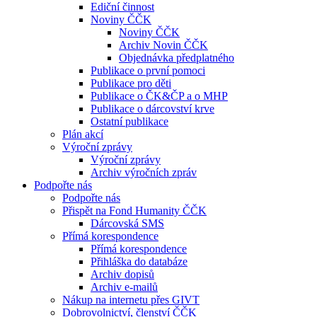
Ediční činnost
Noviny ČČK
Noviny ČČK
Archiv Novin ČČK
Objednávka předplatného
Publikace o první pomoci
Publikace pro děti
Publikace o ČK&ČP a o MHP
Publikace o dárcovství krve
Ostatní publikace
Plán akcí
Výroční zprávy
Výroční zprávy
Archiv výročních zpráv
Podpořte nás
Podpořte nás
Přispět na Fond Humanity ČČK
Dárcovská SMS
Přímá korespondence
Přímá korespondence
Přihláška do databáze
Archiv dopisů
Archiv e-mailů
Nákup na internetu přes GIVT
Dobrovolnictví, členství ČČK