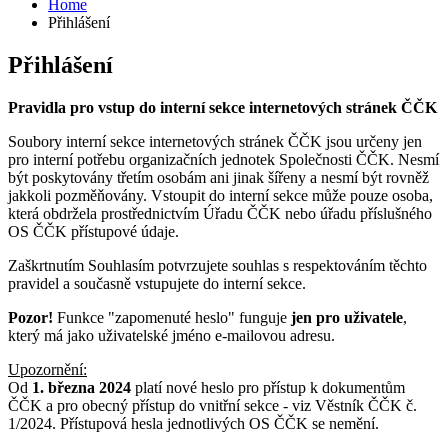
Home
Přihlášení
Přihlášení
Pravidla pro vstup do interní sekce internetových stránek ČČK
Soubory interní sekce internetových stránek ČČK jsou určeny jen
pro interní potřebu organizačních jednotek Společnosti ČČK. Nesmí
být poskytovány třetím osobám ani jinak šířeny a nesmí být rovněž
jakkoli pozměňovány. Vstoupit do interní sekce může pouze osoba,
která obdržela prostřednictvím Úřadu ČČK nebo úřadu příslušného
OS ČČK přístupové údaje.
Zaškrtnutím Souhlasím potvrzujete souhlas s respektováním těchto
pravidel a současně vstupujete do interní sekce.
Pozor!
Funkce "zapomenuté heslo" funguje
jen pro uživatele
,
který má jako uživatelské jméno e-mailovou adresu.
Upozornění:
Od
1. března 2024
platí nové heslo pro přístup k dokumentům
ČČK a pro obecný přístup do vnitřní sekce - viz Věstník ČČK č.
1/2024. Přístupová hesla jednotlivých OS ČČK se nemění.