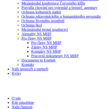
Mezinárodní konference Červeného kříže
Pravidla chování pro vojenské a bezpeč. agentury
Ochrana kulturních statků
Ochrana zdravotnického a humanitárního personálu
Ochrana životního prostředí
Ochrana škol
Mezinárodní trestní soudnictví
Aktuality NS MHP
Pro členy NS MHP
Pro členy NS MHP
Zápisy NS MHP
Kontakty NS MHP
Pracovní dokumenty NS MHP
Documents in English
Kontakt
Naši sponzoři a partneři
Kvízy
O nás
Kde působíme
Naše činnosti