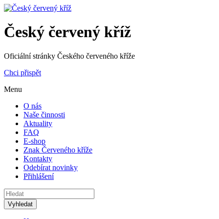
Český červený kříž
Oficiální stránky Českého červeného kříže
Chci přispět
Menu
O nás
Naše činnosti
Aktuality
FAQ
E-shop
Znak Červeného kříže
Kontakty
Odebírat novinky
Přihlášení