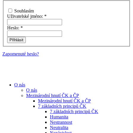
Souhlasím
Uživatelské jméno:
*
Heslo:
*
Zapomenuté heslo?
O nás
O nás
Mezinárodní hnutí ČK a ČP
Mezinárodní hnutí ČK a ČP
7 základních principů ČK
7 základních principů ČK
Humanita
Nestrannost
Neutralita
Nezávislost