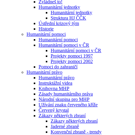
Zvládneš to!
Humanitární jednotky
Humanitární jednotky
Struktura HJ ČČK
Ústřední krizový tým
Historie
Humanitární pomoci
Humanitární pomoci
Humanitární pomoci v ČR
Humanitární pomoci v ČR
Projekty pomoci 1997
Projekty pomoci 2002
Pomoci do zahraničí
Humanitární právo
Humanitární právo
Instruktážní videa
Knihovna MHP
Zásady humanitárního práva
Národní skupina pro MHP
Užívání znaku červeného kříže
Červený krystal
Zákazy některých zbraní
Zákazy některých zbraní
Jaderné zbraně
Konvenční zbraně - trendy