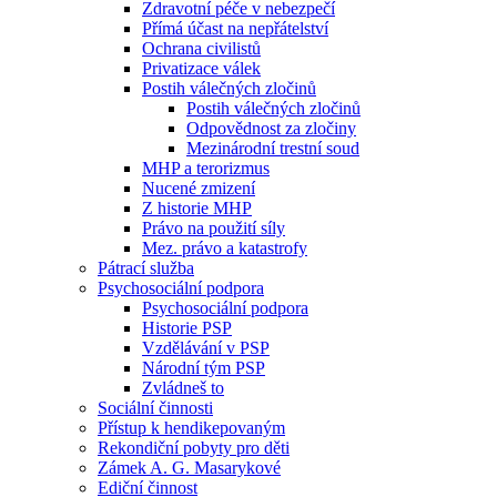
Zdravotní péče v nebezpečí
Přímá účast na nepřátelství
Ochrana civilistů
Privatizace válek
Postih válečných zločinů
Postih válečných zločinů
Odpovědnost za zločiny
Mezinárodní trestní soud
MHP a terorizmus
Nucené zmizení
Z historie MHP
Právo na použití síly
Mez. právo a katastrofy
Pátrací služba
Psychosociální podpora
Psychosociální podpora
Historie PSP
Vzdělávání v PSP
Národní tým PSP
Zvládneš to
Sociální činnosti
Přístup k hendikepovaným
Rekondiční pobyty pro děti
Zámek A. G. Masarykové
Ediční činnost