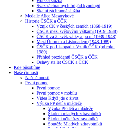
Horská služba
Svaz záchranných brigád kynologů
Skalní záchranná služba
Medaile Alice Masarykové
Historie ČSČK a ČČK
Vznik ČK v českých zemích (1868-1919)
ČSČK mezi světovými válkami (1919-1938)
ČSČK za 2. svět. války a po ní (1939-1948)
Mezi Únorem a Listopadem (1948-1989)
ČSČK po Listopadu. Vznik ČČK (od roku
1989)
Přehled prezidentů ČSČK a ČČK
Oslavy sta let ČSČK a ČČK
Kde působíme
Naše činnosti
Naše činnosti
První pomoc
První pomoc
První pomoc v mobilu
Videa Když jde o život
Výuka PP dětí a mládeže
Výuka PP dětí a mládeže
Školení mladých zdravotníků
Školení učitelů-zdravotníků
Soutěže Mladých zdravotníků