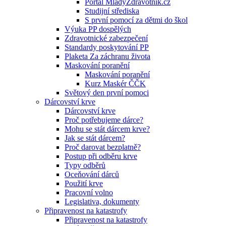
Portál MladyZdravotnik.cz
Studijní střediska
S první pomocí za dětmi do škol
Výuka PP dospělých
Zdravotnické zabezpečení
Standardy poskytování PP
Plaketa Za záchranu života
Maskování poranění
Maskování poranění
Kurz Maskér ČČK
Světový den první pomoci
Dárcovství krve
Dárcovství krve
Proč potřebujeme dárce?
Mohu se stát dárcem krve?
Jak se stát dárcem?
Proč darovat bezplatně?
Postup při odběru krve
Typy odběrů
Oceňování dárců
Použití krve
Pracovní volno
Legislativa, dokumenty
Připravenost na katastrofy
Připravenost na katastrofy