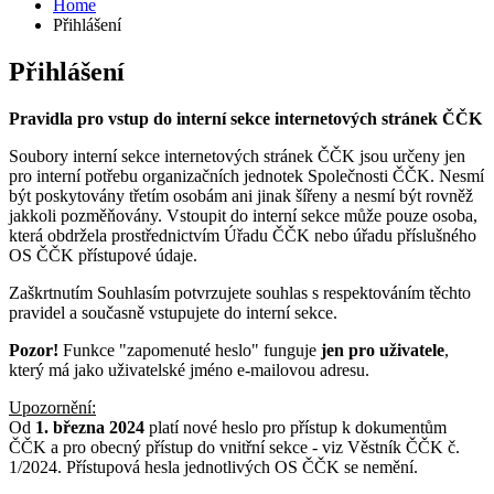
Home
Přihlášení
Přihlášení
Pravidla pro vstup do interní sekce internetových stránek ČČK
Soubory interní sekce internetových stránek ČČK jsou určeny jen
pro interní potřebu organizačních jednotek Společnosti ČČK. Nesmí
být poskytovány třetím osobám ani jinak šířeny a nesmí být rovněž
jakkoli pozměňovány. Vstoupit do interní sekce může pouze osoba,
která obdržela prostřednictvím Úřadu ČČK nebo úřadu příslušného
OS ČČK přístupové údaje.
Zaškrtnutím Souhlasím potvrzujete souhlas s respektováním těchto
pravidel a současně vstupujete do interní sekce.
Pozor!
Funkce "zapomenuté heslo" funguje
jen pro uživatele
,
který má jako uživatelské jméno e-mailovou adresu.
Upozornění:
Od
1. března 2024
platí nové heslo pro přístup k dokumentům
ČČK a pro obecný přístup do vnitřní sekce - viz Věstník ČČK č.
1/2024. Přístupová hesla jednotlivých OS ČČK se nemění.