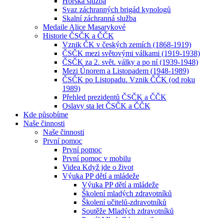
Horská služba
Svaz záchranných brigád kynologů
Skalní záchranná služba
Medaile Alice Masarykové
Historie ČSČK a ČČK
Vznik ČK v českých zemích (1868-1919)
ČSČK mezi světovými válkami (1919-1938)
ČSČK za 2. svět. války a po ní (1939-1948)
Mezi Únorem a Listopadem (1948-1989)
ČSČK po Listopadu. Vznik ČČK (od roku
1989)
Přehled prezidentů ČSČK a ČČK
Oslavy sta let ČSČK a ČČK
Kde působíme
Naše činnosti
Naše činnosti
První pomoc
První pomoc
První pomoc v mobilu
Videa Když jde o život
Výuka PP dětí a mládeže
Výuka PP dětí a mládeže
Školení mladých zdravotníků
Školení učitelů-zdravotníků
Soutěže Mladých zdravotníků