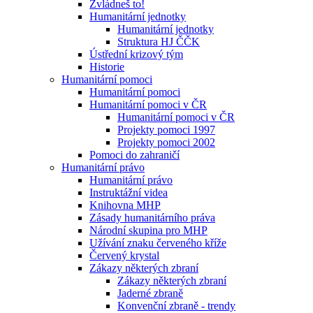
Zvládneš to!
Humanitární jednotky
Humanitární jednotky
Struktura HJ ČČK
Ústřední krizový tým
Historie
Humanitární pomoci
Humanitární pomoci
Humanitární pomoci v ČR
Humanitární pomoci v ČR
Projekty pomoci 1997
Projekty pomoci 2002
Pomoci do zahraničí
Humanitární právo
Humanitární právo
Instruktážní videa
Knihovna MHP
Zásady humanitárního práva
Národní skupina pro MHP
Užívání znaku červeného kříže
Červený krystal
Zákazy některých zbraní
Zákazy některých zbraní
Jaderné zbraně
Konvenční zbraně - trendy