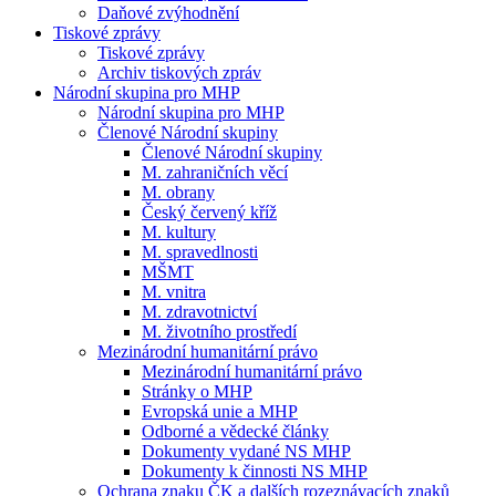
Daňové zvýhodnění
Tiskové zprávy
Tiskové zprávy
Archiv tiskových zpráv
Národní skupina pro MHP
Národní skupina pro MHP
Členové Národní skupiny
Členové Národní skupiny
M. zahraničních věcí
M. obrany
Český červený kříž
M. kultury
M. spravedlnosti
MŠMT
M. vnitra
M. zdravotnictví
M. životního prostředí
Mezinárodní humanitární právo
Mezinárodní humanitární právo
Stránky o MHP
Evropská unie a MHP
Odborné a vědecké články
Dokumenty vydané NS MHP
Dokumenty k činnosti NS MHP
Ochrana znaku ČK a dalších rozeznávacích znaků