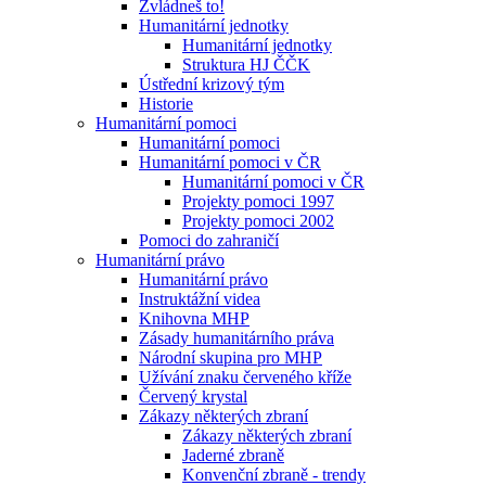
Zvládneš to!
Humanitární jednotky
Humanitární jednotky
Struktura HJ ČČK
Ústřední krizový tým
Historie
Humanitární pomoci
Humanitární pomoci
Humanitární pomoci v ČR
Humanitární pomoci v ČR
Projekty pomoci 1997
Projekty pomoci 2002
Pomoci do zahraničí
Humanitární právo
Humanitární právo
Instruktážní videa
Knihovna MHP
Zásady humanitárního práva
Národní skupina pro MHP
Užívání znaku červeného kříže
Červený krystal
Zákazy některých zbraní
Zákazy některých zbraní
Jaderné zbraně
Konvenční zbraně - trendy