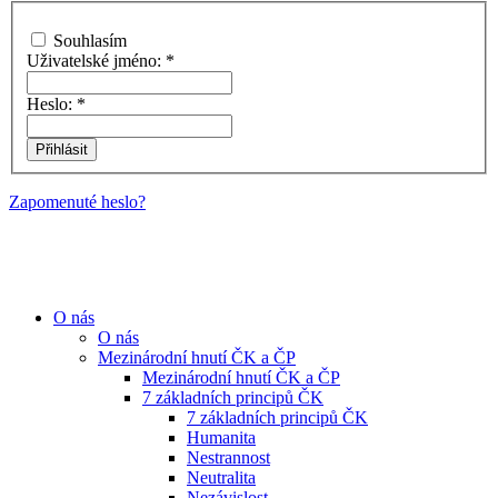
Souhlasím
Uživatelské jméno:
*
Heslo:
*
Zapomenuté heslo?
O nás
O nás
Mezinárodní hnutí ČK a ČP
Mezinárodní hnutí ČK a ČP
7 základních principů ČK
7 základních principů ČK
Humanita
Nestrannost
Neutralita
Nezávislost