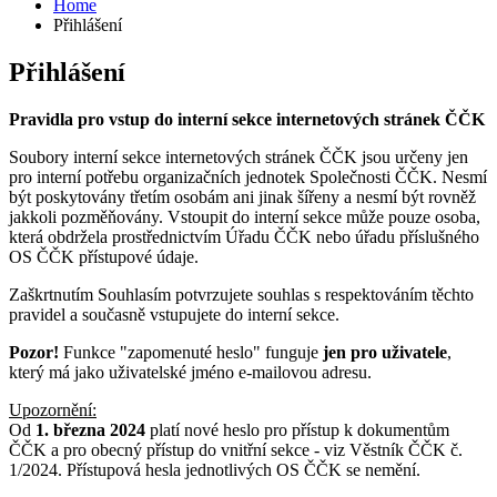
Home
Přihlášení
Přihlášení
Pravidla pro vstup do interní sekce internetových stránek ČČK
Soubory interní sekce internetových stránek ČČK jsou určeny jen
pro interní potřebu organizačních jednotek Společnosti ČČK. Nesmí
být poskytovány třetím osobám ani jinak šířeny a nesmí být rovněž
jakkoli pozměňovány. Vstoupit do interní sekce může pouze osoba,
která obdržela prostřednictvím Úřadu ČČK nebo úřadu příslušného
OS ČČK přístupové údaje.
Zaškrtnutím Souhlasím potvrzujete souhlas s respektováním těchto
pravidel a současně vstupujete do interní sekce.
Pozor!
Funkce "zapomenuté heslo" funguje
jen pro uživatele
,
který má jako uživatelské jméno e-mailovou adresu.
Upozornění:
Od
1. března 2024
platí nové heslo pro přístup k dokumentům
ČČK a pro obecný přístup do vnitřní sekce - viz Věstník ČČK č.
1/2024. Přístupová hesla jednotlivých OS ČČK se nemění.