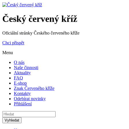
Český červený kříž
Oficiální stránky Českého červeného kříže
Chci přispět
Menu
O nás
Naše činnosti
Aktuality
FAQ
E-shop
Znak Červeného kříže
Kontakty
Odebírat novinky
Přihlášení