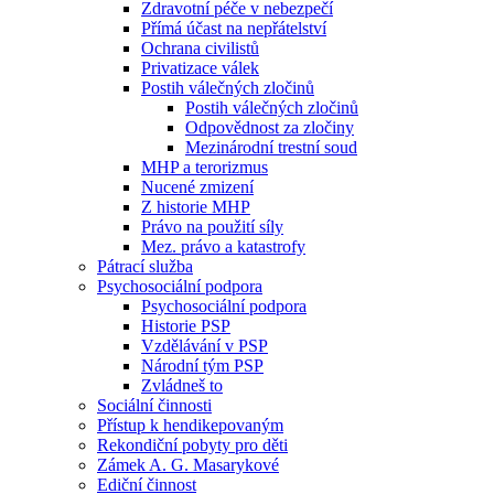
Zdravotní péče v nebezpečí
Přímá účast na nepřátelství
Ochrana civilistů
Privatizace válek
Postih válečných zločinů
Postih válečných zločinů
Odpovědnost za zločiny
Mezinárodní trestní soud
MHP a terorizmus
Nucené zmizení
Z historie MHP
Právo na použití síly
Mez. právo a katastrofy
Pátrací služba
Psychosociální podpora
Psychosociální podpora
Historie PSP
Vzdělávání v PSP
Národní tým PSP
Zvládneš to
Sociální činnosti
Přístup k hendikepovaným
Rekondiční pobyty pro děti
Zámek A. G. Masarykové
Ediční činnost