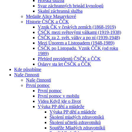
Horská služba
Svaz záchranných brigád kynologů
Skalní záchranná služba
Medaile Alice Masarykové
Historie ČSČK a ČČK
Vznik ČK v českých zemích (1868-1919)
ČSČK mezi světovými válkami (1919-1938)
ČSČK za 2. svět. války a po ní (1939-1948)
Mezi Únorem a Listopadem (1948-1989)
ČSČK po Listopadu. Vznik ČČK (od roku
1989)
Přehled prezidentů ČSČK a ČČK
Oslavy sta let ČSČK a ČČK
Kde působíme
Naše činnosti
Naše činnosti
První pomoc
První pomoc
První pomoc v mobilu
Videa Když jde o život
Výuka PP dětí a mládeže
Výuka PP dětí a mládeže
Školení mladých zdravotníků
Školení učitelů-zdravotníků
Soutěže Mladých zdravotníků