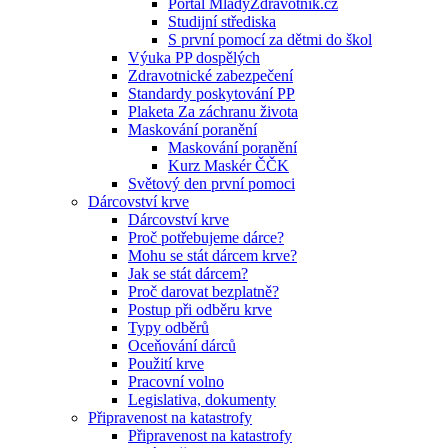
Portál MladyZdravotnik.cz
Studijní střediska
S první pomocí za dětmi do škol
Výuka PP dospělých
Zdravotnické zabezpečení
Standardy poskytování PP
Plaketa Za záchranu života
Maskování poranění
Maskování poranění
Kurz Maskér ČČK
Světový den první pomoci
Dárcovství krve
Dárcovství krve
Proč potřebujeme dárce?
Mohu se stát dárcem krve?
Jak se stát dárcem?
Proč darovat bezplatně?
Postup při odběru krve
Typy odběrů
Oceňování dárců
Použití krve
Pracovní volno
Legislativa, dokumenty
Připravenost na katastrofy
Připravenost na katastrofy