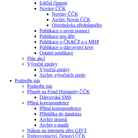
Ediční činnost
Noviny ČČK
Noviny ČČK
Archiv Novin ČČK
Objednávka předplatného
Publikace o první pomoci
Publikace pro děti
Publikace o ČK&ČP a o MHP
Publikace o dárcovství krve
Ostatní publikace
Plán akcí
Výroční zprávy
Výroční zprávy
Archiv výročních zpráv
Podpořte nás
Podpořte nás
Přispět na Fond Humanity ČČK
Dárcovská SMS
Přímá korespondence
Přímá korespondence
Přihláška do databáze
Archiv dopisů
Archiv e-mailů
Nákup na internetu přes GIVT
Dobrovolnictví, členství ČČK