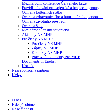
Mezinárodní konference Červeného kříže
Pravidla chování pro vojenské a bezpeč. agentury
Ochrana kulturních statků
Ochrana zdravotnického a humanitárního personálu
Ochrana životního prostředí
Ochrana škol
Mezinárodní trestní soudnictví
Aktuality NS MHP
Pro členy NS MHP
Pro členy NS MHP
Zápisy NS MHP
Kontakty NS MHP
Pracovní dokumenty NS MHP
Documents in English
Kontakt
Naši sponzoři a partneři
Kvízy
O nás
Kde působíme
Naše činnosti