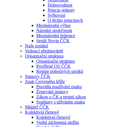
Dobrovolnost
Princip jednoty
Světovost
O těchto principech
Mezinárodní výbor
Národní společnosti
Mezinárodní federace
Seriál Novin ČČK
Naše poslání
Vedoucí představitelé
Organizační struktura
Organizační struktura
Pověřené OS ČČK
Registr pobočných spolků
Stanovy ČČK
Znak Červeného kříže
Pravidla používání znaku
Ženevské úmluvy
Zákon o ČK a trestní zákon
Souhlasy s užíváním znaku
Mládež ČČK
Kolektivní členové
Kolektivní členové
Vodní záchranná služba