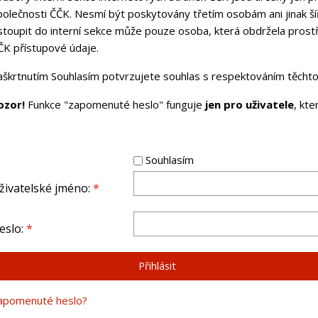
polečnosti ČČK. Nesmí být poskytovány třetím osobám ani jinak ší
stoupit do interní sekce může pouze osoba, která obdržela pros
ČK přístupové údaje.
aškrtnutím Souhlasím potvrzujete souhlas s respektováním těchto 
ozor!
Funkce "zapomenuté heslo" funguje
jen pro uživatele
, kt
Souhlasím
živatelské jméno:
*
eslo:
*
apomenuté heslo?