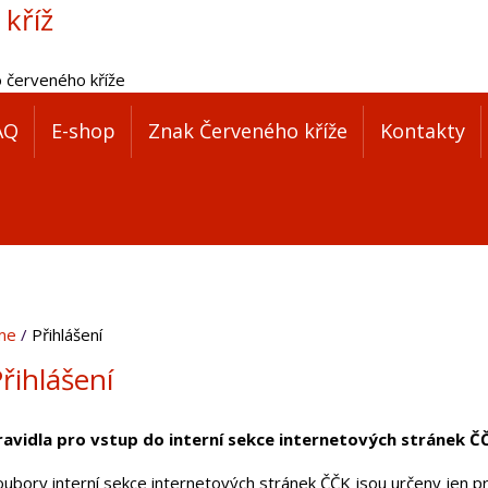
 kříž
o červeného kříže
AQ
E-shop
Znak Červeného kříže
Kontakty
me
Přihlášení
řihlášení
ravidla pro vstup do interní sekce internetových stránek Č
oubory interní sekce internetových stránek ČČK jsou určeny jen pr