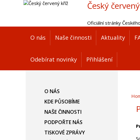
Český červený
Oficiální stránky Českéh
O nás
Naše činnosti
Aktuality
F
Odebírat novinky
Přihlášení
O NÁS
Ho
KDE PŮSOBÍME
P
NAŠE ČINNOSTI
PODPOŘTE NÁS
P
TISKOVÉ ZPRÁVY
S