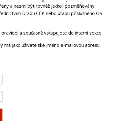
řeny a nesmí být rovněž jakkoli pozměňovány.
třednictvím Úřadu ČČK nebo úřadu příslušného OS
pravidel a současně vstupujete do interní sekce.
erý má jako uživatelské jméno e-mailovou adresu.