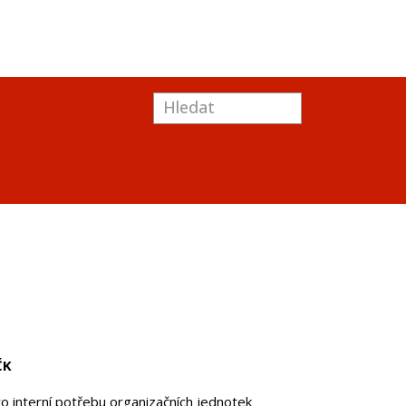
ČK
o interní potřebu organizačních jednotek