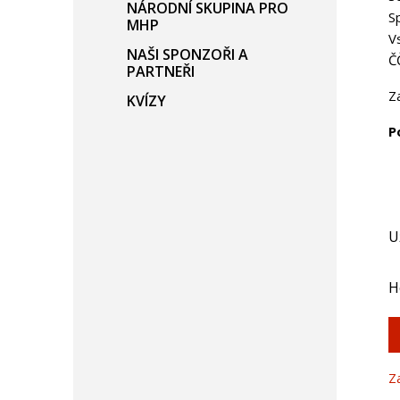
NÁRODNÍ SKUPINA PRO
S
MHP
V
NAŠI SPONZOŘI A
Č
PARTNEŘI
Z
KVÍZY
P
U
H
Z