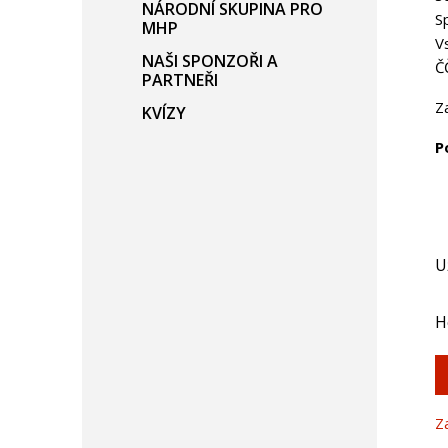
NÁRODNÍ SKUPINA PRO
S
MHP
V
NAŠI SPONZOŘI A
Č
PARTNEŘI
Z
KVÍZY
P
U
H
Z