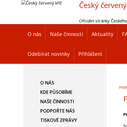
Český červený
Oficiální stránky Českéh
O nás
Naše činnosti
Aktuality
F
Odebírat novinky
Přihlášení
O NÁS
Ho
KDE PŮSOBÍME
P
NAŠE ČINNOSTI
PODPOŘTE NÁS
P
TISKOVÉ ZPRÁVY
S