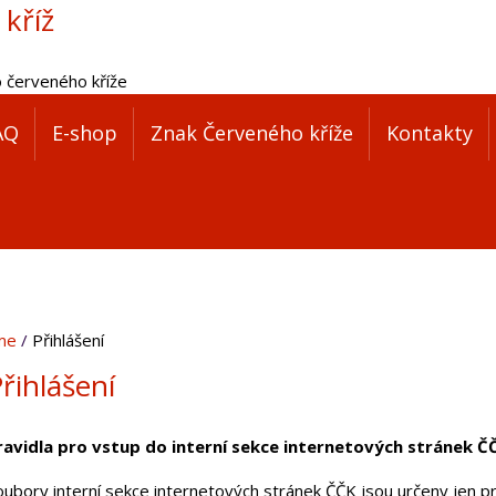
 kříž
o červeného kříže
AQ
E-shop
Znak Červeného kříže
Kontakty
me
Přihlášení
řihlášení
ravidla pro vstup do interní sekce internetových stránek Č
oubory interní sekce internetových stránek ČČK jsou určeny jen pr