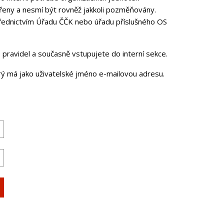
řeny a nesmí být rovněž jakkoli pozměňovány.
třednictvím Úřadu ČČK nebo úřadu příslušného OS
pravidel a současně vstupujete do interní sekce.
erý má jako uživatelské jméno e-mailovou adresu.