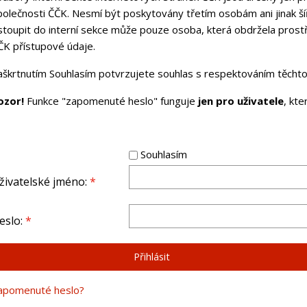
polečnosti ČČK. Nesmí být poskytovány třetím osobám ani jinak ší
stoupit do interní sekce může pouze osoba, která obdržela pros
ČK přístupové údaje.
aškrtnutím Souhlasím potvrzujete souhlas s respektováním těchto 
ozor!
Funkce "zapomenuté heslo" funguje
jen pro uživatele
, kt
Souhlasím
živatelské jméno:
*
eslo:
*
apomenuté heslo?