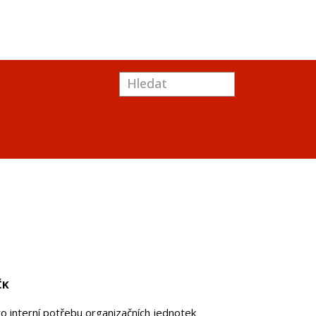
ČK
o interní potřebu organizačních jednotek