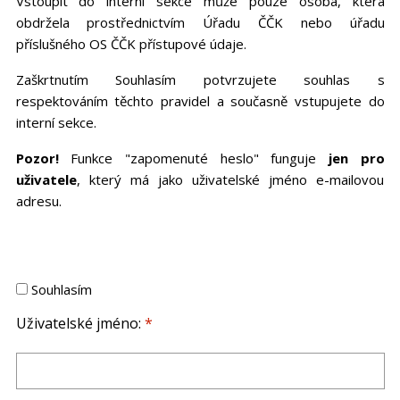
Vstoupit do interní sekce může pouze osoba, která
obdržela prostřednictvím Úřadu ČČK nebo úřadu
příslušného OS ČČK přístupové údaje.
Zaškrtnutím Souhlasím potvrzujete souhlas s
respektováním těchto pravidel a současně vstupujete do
interní sekce.
Pozor!
Funkce "zapomenuté heslo" funguje
jen pro
uživatele
, který má jako uživatelské jméno e-mailovou
adresu.
Souhlasím
Uživatelské jméno:
*