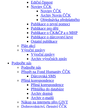
Ediční činnost
Noviny ČČK
Noviny ČČK
Archiv Novin ČČK
Objednávka předplatného
Publikace o první pomoci
Publikace pro děti
Publikace o ČK&ČP a o MHP
Publikace o dárcovství krve
Ostatní publikace
Plán akcí
Výroční zprávy
Výroční zprávy
Archiv výročních zpráv
Podpořte nás
Podpořte nás
Přispět na Fond Humanity ČČK
Dárcovská SMS
Přímá korespondence
Přímá korespondence
Přihláška do databáze
Archiv dopisů
Archiv e-mailů
Nákup na internetu přes GIVT
Dobrovolnictví, členství ČČK