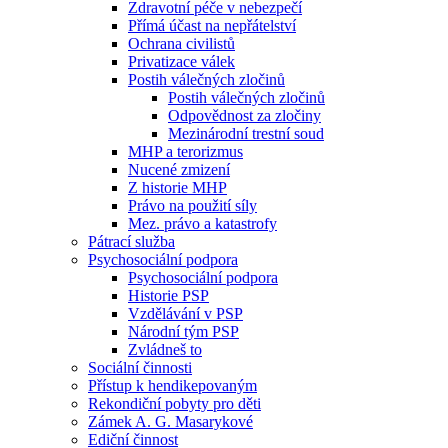
Zdravotní péče v nebezpečí
Přímá účast na nepřátelství
Ochrana civilistů
Privatizace válek
Postih válečných zločinů
Postih válečných zločinů
Odpovědnost za zločiny
Mezinárodní trestní soud
MHP a terorizmus
Nucené zmizení
Z historie MHP
Právo na použití síly
Mez. právo a katastrofy
Pátrací služba
Psychosociální podpora
Psychosociální podpora
Historie PSP
Vzdělávání v PSP
Národní tým PSP
Zvládneš to
Sociální činnosti
Přístup k hendikepovaným
Rekondiční pobyty pro děti
Zámek A. G. Masarykové
Ediční činnost