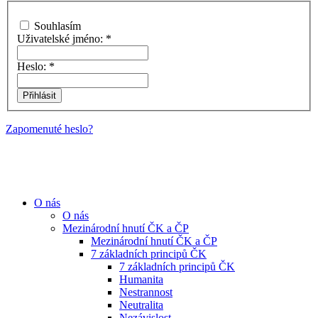
Souhlasím
Uživatelské jméno:
*
Heslo:
*
Zapomenuté heslo?
O nás
O nás
Mezinárodní hnutí ČK a ČP
Mezinárodní hnutí ČK a ČP
7 základních principů ČK
7 základních principů ČK
Humanita
Nestrannost
Neutralita
Nezávislost