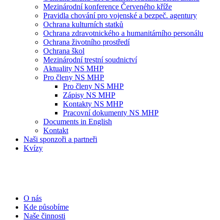
Mezinárodní konference Červeného kříže
Pravidla chování pro vojenské a bezpeč. agentury
Ochrana kulturních statků
Ochrana zdravotnického a humanitárního personálu
Ochrana životního prostředí
Ochrana škol
Mezinárodní trestní soudnictví
Aktuality NS MHP
Pro členy NS MHP
Pro členy NS MHP
Zápisy NS MHP
Kontakty NS MHP
Pracovní dokumenty NS MHP
Documents in English
Kontakt
Naši sponzoři a partneři
Kvízy
O nás
Kde působíme
Naše činnosti