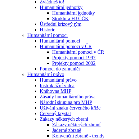
Zvládneš to!
Humanitární jednotky
Humanitární jednotky
Struktura HJ ČČK
Ústřední krizový tým
Historie
Humanitární pomoci
Humanitární pomoci
Humanitární pomoci v ČR
Humanitární pomoci v ČR
Projekty pomoci 1997
Projekty pomoci 2002
Pomoci do zahraničí
Humanitární právo
Humanitární právo
Instruktážní videa
Knihovna MHP
Zásady humanitárního práva
Národní skupina pro MHP
Užívání znaku červeného kříže
Červený krystal
Zákazy některých zbraní
Zákazy některých zbraní
Jaderné zbraně
Konvenční zbraně - trendy