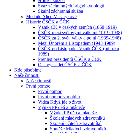
Horská služba
Svaz záchranných brigád kynologů
Skalní záchranná služba
Medaile Alice Masarykové
Historie ČSČK a ČČK
Vznik ČK v českých zemích (1868-1919)
ČSČK mezi světovými válkami (1919-1938)
ČSČK za 2. svět. války a po ní (1939-1948)
Mezi Únorem a Listopadem (1948-1989)
ČSČK po Listopadu. Vznik ČČK (od roku
1989)
Přehled prezidentů ČSČK a ČČK
Oslavy sta let ČSČK a ČČK
Kde působíme
Naše činnosti
Naše činnosti
První pomoc
První pomoc
První pomoc v mobilu
Videa Když jde o život
Výuka PP dětí a mládeže
Výuka PP dětí a mládeže
Školení mladých zdravotníků
Školení učitelů-zdravotníků
Soutěže Mladých zdravotníků