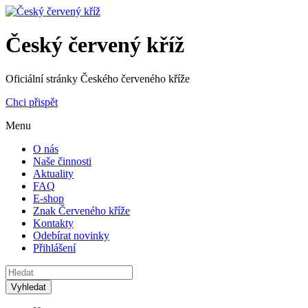
Český červený kříž
Oficiální stránky Českého červeného kříže
Chci přispět
Menu
O nás
Naše činnosti
Aktuality
FAQ
E-shop
Znak Červeného kříže
Kontakty
Odebírat novinky
Přihlášení