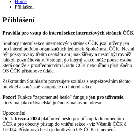
Home
Přihlášení
Přihlášení
Pravidla pro vstup do interní sekce internetových stránek ČČK
Soubory interní sekce internetových stránek ČČK jsou určeny jen
pro interní potřebu organizačních jednotek Společnosti ČČK. Nesmí
být poskytovány třetím osobám ani jinak šířeny a nesmí být rovněž
jakkoli pozměňovány. Vstoupit do interní sekce může pouze osoba,
která obdržela prostřednictvím Úřadu ČČK nebo úřadu příslušného
OS ČČK přístupové údaje.
Zaškrtnutím Souhlasím potvrzujete souhlas s respektováním těchto
pravidel a současně vstupujete do interní sekce.
Pozor!
Funkce "zapomenuté heslo" funguje
jen pro uživatele
,
který má jako uživatelské jméno e-mailovou adresu.
Upozornění:
Od
1. března 2024
platí nové heslo pro přístup k dokumentům
ČČK a pro obecný přístup do vnitřní sekce - viz Věstník ČČK č.
1/2024. Přístupová hesla jednotlivých OS ČČK se nemění.