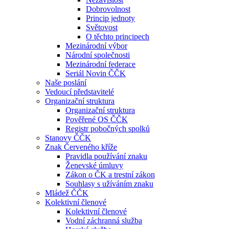
Dobrovolnost
Princip jednoty
Světovost
O těchto principech
Mezinárodní výbor
Národní společnosti
Mezinárodní federace
Seriál Novin ČČK
Naše poslání
Vedoucí představitelé
Organizační struktura
Organizační struktura
Pověřené OS ČČK
Registr pobočných spolků
Stanovy ČČK
Znak Červeného kříže
Pravidla používání znaku
Ženevské úmluvy
Zákon o ČK a trestní zákon
Souhlasy s užíváním znaku
Mládež ČČK
Kolektivní členové
Kolektivní členové
Vodní záchranná služba