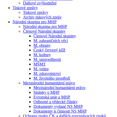
Daňové zvýhodnění
Tiskové zprávy
Tiskové zprávy
Archiv tiskových zpráv
Národní skupina pro MHP
Národní skupina pro MHP
Členové Národní skupiny
Členové Národní skupiny
M. zahraničních věcí
M. obrany
Český červený kříž
M. kultury
M. spravedlnosti
MŠMT
M. vnitra
M. zdravotnictví
M. životního prostředí
Mezinárodní humanitární právo
Mezinárodní humanitární právo
Stránky o MHP
Evropská unie a MHP
Odborné a vědecké články
Dokumenty vydané NS MHP
Dokumenty k činnosti NS MHP
Ochrana znaku ČK a dalších rozeznávacích znaků