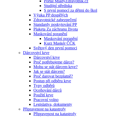
Portál MladyZdravotnik.cz
Studijní střediska
S první pomocí za dětmi do škol
Výuka PP dospělých
Zdravotnické zabezpečení
Standardy poskytování PP
Plaketa Za záchranu života
Maskování poranění
Maskování poranění
Kurz Maskér ČČK
Světový den první pomoci
Dárcovství krve
Dárcovství krve
Proč potřebujeme dárce?
Mohu se stát dárcem krve?
Jak se stát dárcem?
Proč darovat bezplatně?
Postup při odběru krve
Typy odběrů
Oceňování dárců
Použití krve
Pracovní volno
Legislativa, dokumenty
Připravenost na katastrofy
Připravenost na katastrofy