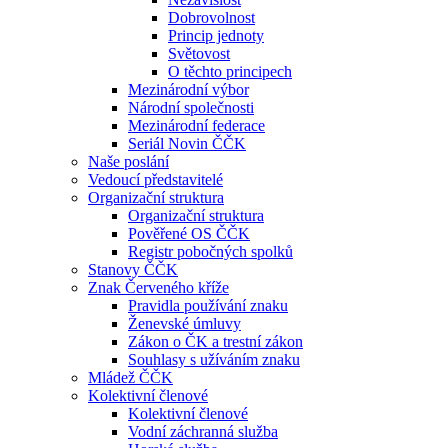
Dobrovolnost
Princip jednoty
Světovost
O těchto principech
Mezinárodní výbor
Národní společnosti
Mezinárodní federace
Seriál Novin ČČK
Naše poslání
Vedoucí představitelé
Organizační struktura
Organizační struktura
Pověřené OS ČČK
Registr pobočných spolků
Stanovy ČČK
Znak Červeného kříže
Pravidla používání znaku
Ženevské úmluvy
Zákon o ČK a trestní zákon
Souhlasy s užíváním znaku
Mládež ČČK
Kolektivní členové
Kolektivní členové
Vodní záchranná služba