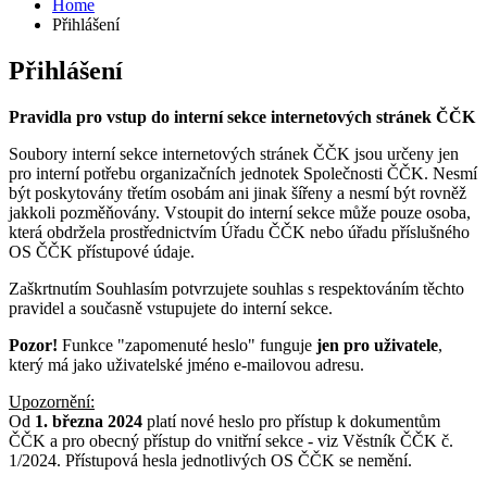
Home
Přihlášení
Přihlášení
Pravidla pro vstup do interní sekce internetových stránek ČČK
Soubory interní sekce internetových stránek ČČK jsou určeny jen
pro interní potřebu organizačních jednotek Společnosti ČČK. Nesmí
být poskytovány třetím osobám ani jinak šířeny a nesmí být rovněž
jakkoli pozměňovány. Vstoupit do interní sekce může pouze osoba,
která obdržela prostřednictvím Úřadu ČČK nebo úřadu příslušného
OS ČČK přístupové údaje.
Zaškrtnutím Souhlasím potvrzujete souhlas s respektováním těchto
pravidel a současně vstupujete do interní sekce.
Pozor!
Funkce "zapomenuté heslo" funguje
jen pro uživatele
,
který má jako uživatelské jméno e-mailovou adresu.
Upozornění:
Od
1. března 2024
platí nové heslo pro přístup k dokumentům
ČČK a pro obecný přístup do vnitřní sekce - viz Věstník ČČK č.
1/2024. Přístupová hesla jednotlivých OS ČČK se nemění.