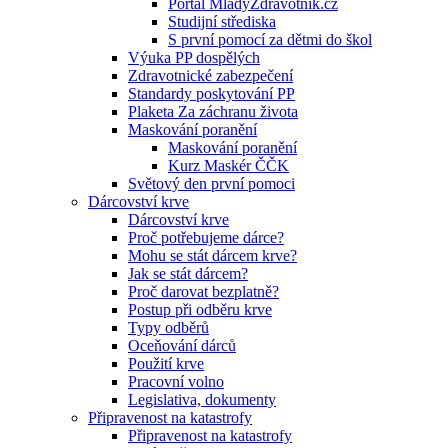
Portál MladyZdravotnik.cz
Studijní střediska
S první pomocí za dětmi do škol
Výuka PP dospělých
Zdravotnické zabezpečení
Standardy poskytování PP
Plaketa Za záchranu života
Maskování poranění
Maskování poranění
Kurz Maskér ČČK
Světový den první pomoci
Dárcovství krve
Dárcovství krve
Proč potřebujeme dárce?
Mohu se stát dárcem krve?
Jak se stát dárcem?
Proč darovat bezplatně?
Postup při odběru krve
Typy odběrů
Oceňování dárců
Použití krve
Pracovní volno
Legislativa, dokumenty
Připravenost na katastrofy
Připravenost na katastrofy