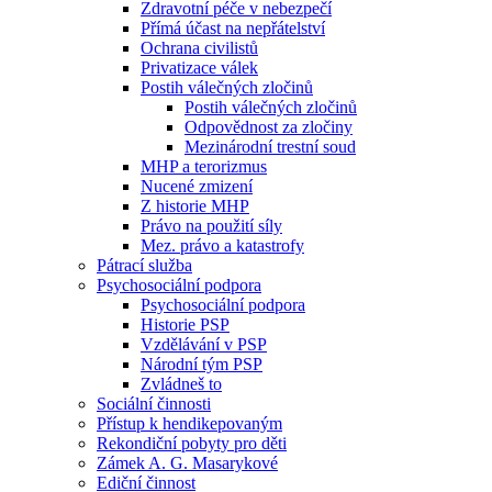
Zdravotní péče v nebezpečí
Přímá účast na nepřátelství
Ochrana civilistů
Privatizace válek
Postih válečných zločinů
Postih válečných zločinů
Odpovědnost za zločiny
Mezinárodní trestní soud
MHP a terorizmus
Nucené zmizení
Z historie MHP
Právo na použití síly
Mez. právo a katastrofy
Pátrací služba
Psychosociální podpora
Psychosociální podpora
Historie PSP
Vzdělávání v PSP
Národní tým PSP
Zvládneš to
Sociální činnosti
Přístup k hendikepovaným
Rekondiční pobyty pro děti
Zámek A. G. Masarykové
Ediční činnost