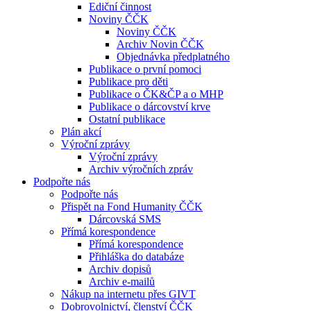
Ediční činnost
Noviny ČČK
Noviny ČČK
Archiv Novin ČČK
Objednávka předplatného
Publikace o první pomoci
Publikace pro děti
Publikace o ČK&ČP a o MHP
Publikace o dárcovství krve
Ostatní publikace
Plán akcí
Výroční zprávy
Výroční zprávy
Archiv výročních zpráv
Podpořte nás
Podpořte nás
Přispět na Fond Humanity ČČK
Dárcovská SMS
Přímá korespondence
Přímá korespondence
Přihláška do databáze
Archiv dopisů
Archiv e-mailů
Nákup na internetu přes GIVT
Dobrovolnictví, členství ČČK