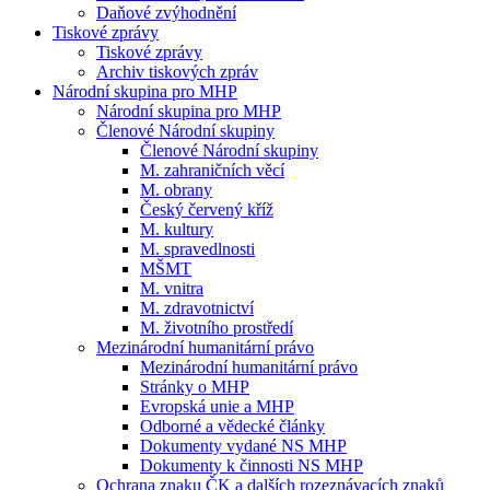
Daňové zvýhodnění
Tiskové zprávy
Tiskové zprávy
Archiv tiskových zpráv
Národní skupina pro MHP
Národní skupina pro MHP
Členové Národní skupiny
Členové Národní skupiny
M. zahraničních věcí
M. obrany
Český červený kříž
M. kultury
M. spravedlnosti
MŠMT
M. vnitra
M. zdravotnictví
M. životního prostředí
Mezinárodní humanitární právo
Mezinárodní humanitární právo
Stránky o MHP
Evropská unie a MHP
Odborné a vědecké články
Dokumenty vydané NS MHP
Dokumenty k činnosti NS MHP
Ochrana znaku ČK a dalších rozeznávacích znaků