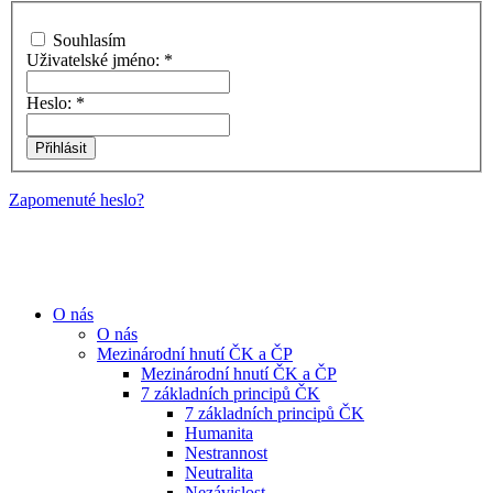
Souhlasím
Uživatelské jméno:
*
Heslo:
*
Zapomenuté heslo?
O nás
O nás
Mezinárodní hnutí ČK a ČP
Mezinárodní hnutí ČK a ČP
7 základních principů ČK
7 základních principů ČK
Humanita
Nestrannost
Neutralita
Nezávislost