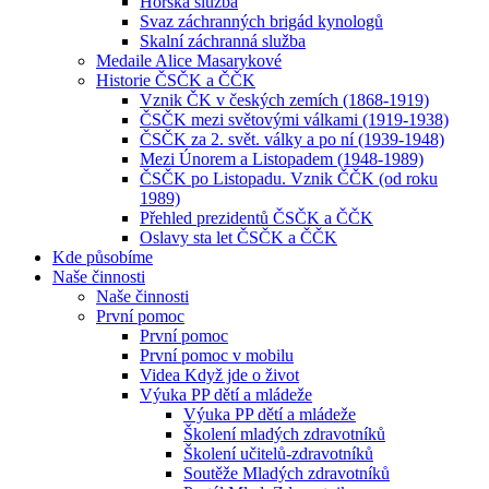
Horská služba
Svaz záchranných brigád kynologů
Skalní záchranná služba
Medaile Alice Masarykové
Historie ČSČK a ČČK
Vznik ČK v českých zemích (1868-1919)
ČSČK mezi světovými válkami (1919-1938)
ČSČK za 2. svět. války a po ní (1939-1948)
Mezi Únorem a Listopadem (1948-1989)
ČSČK po Listopadu. Vznik ČČK (od roku
1989)
Přehled prezidentů ČSČK a ČČK
Oslavy sta let ČSČK a ČČK
Kde působíme
Naše činnosti
Naše činnosti
První pomoc
První pomoc
První pomoc v mobilu
Videa Když jde o život
Výuka PP dětí a mládeže
Výuka PP dětí a mládeže
Školení mladých zdravotníků
Školení učitelů-zdravotníků
Soutěže Mladých zdravotníků