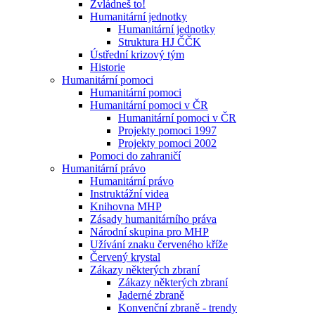
Zvládneš to!
Humanitární jednotky
Humanitární jednotky
Struktura HJ ČČK
Ústřední krizový tým
Historie
Humanitární pomoci
Humanitární pomoci
Humanitární pomoci v ČR
Humanitární pomoci v ČR
Projekty pomoci 1997
Projekty pomoci 2002
Pomoci do zahraničí
Humanitární právo
Humanitární právo
Instruktážní videa
Knihovna MHP
Zásady humanitárního práva
Národní skupina pro MHP
Užívání znaku červeného kříže
Červený krystal
Zákazy některých zbraní
Zákazy některých zbraní
Jaderné zbraně
Konvenční zbraně - trendy