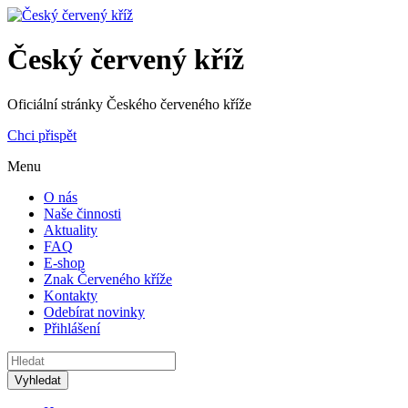
Český červený kříž
Oficiální stránky Českého červeného kříže
Chci přispět
Menu
O nás
Naše činnosti
Aktuality
FAQ
E-shop
Znak Červeného kříže
Kontakty
Odebírat novinky
Přihlášení