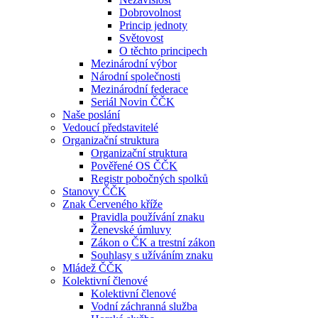
Dobrovolnost
Princip jednoty
Světovost
O těchto principech
Mezinárodní výbor
Národní společnosti
Mezinárodní federace
Seriál Novin ČČK
Naše poslání
Vedoucí představitelé
Organizační struktura
Organizační struktura
Pověřené OS ČČK
Registr pobočných spolků
Stanovy ČČK
Znak Červeného kříže
Pravidla používání znaku
Ženevské úmluvy
Zákon o ČK a trestní zákon
Souhlasy s užíváním znaku
Mládež ČČK
Kolektivní členové
Kolektivní členové
Vodní záchranná služba