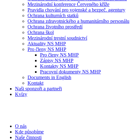
Mezinárodní konference Červeného kříže
Pravidla chování pro vojenské a bezpeč. agentury
Ochrana kulturních statků
Ochrana zdravotnického a humanitárního personálu
Ochrana životního prostředí
Ochrana škol
Mezinárodní trestní soudnictví
Aktuality NS MHP
Pro členy NS MHP
Pro členy NS MHP
Zápisy NS MHP
Kontakty NS MHP
Pracovní dokumenty NS MHP
Documents in English
Kontakt
Naši sponzoři a partneři
Kvízy
O nás
Kde působíme
Naše činnosti