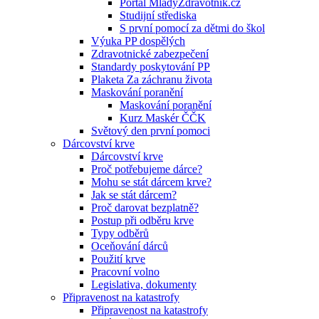
Portál MladyZdravotnik.cz
Studijní střediska
S první pomocí za dětmi do škol
Výuka PP dospělých
Zdravotnické zabezpečení
Standardy poskytování PP
Plaketa Za záchranu života
Maskování poranění
Maskování poranění
Kurz Maskér ČČK
Světový den první pomoci
Dárcovství krve
Dárcovství krve
Proč potřebujeme dárce?
Mohu se stát dárcem krve?
Jak se stát dárcem?
Proč darovat bezplatně?
Postup při odběru krve
Typy odběrů
Oceňování dárců
Použití krve
Pracovní volno
Legislativa, dokumenty
Připravenost na katastrofy
Připravenost na katastrofy