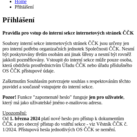
Home
Přihlášení
Přihlášení
Pravidla pro vstup do interní sekce internetových stránek ČČK
Soubory interní sekce internetových stránek ČČK jsou určeny jen
pro interní potřebu organizačních jednotek Společnosti ČČK. Nesmí
být poskytovány třetím osobám ani jinak šířeny a nesmí být rovněž
jakkoli pozměňovány. Vstoupit do interní sekce může pouze osoba,
která obdržela prostřednictvím Úřadu ČČK nebo úřadu příslušného
OS ČČK přístupové údaje.
Zaškrtnutím Souhlasím potvrzujete souhlas s respektováním těchto
pravidel a současně vstupujete do interní sekce.
Pozor!
Funkce "zapomenuté heslo" funguje
jen pro uživatele
,
který má jako uživatelské jméno e-mailovou adresu.
Upozornění:
Od
1. března 2024
platí nové heslo pro přístup k dokumentům
ČČK a pro obecný přístup do vnitřní sekce - viz Věstník ČČK č.
1/2024. Přístupová hesla jednotlivých OS ČČK se nemění.