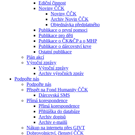
Ediční činnost
Noviny ČČK
Noviny ČČK
Archiv Novin ČČK
Objednávka předplatného
Publikace o první pomoci
Publikace pro děti
Publikace o ČK&ČP a o MHP
Publikace o dárcovství krve
Ostatní publikace
Plán akcí
Výroční zprávy
Výroční zprávy
Archiv výročních zpráv
Podpořte nás
Podpořte nás
Přispět na Fond Humanity ČČK
Dárcovská SMS
Přímá korespondence
Přímá korespondence
Přihláška do databáze
Archiv dopisů
Archiv e-mailů
Nákup na internetu přes GIVT
Dobrovolnictví, členství ČČK