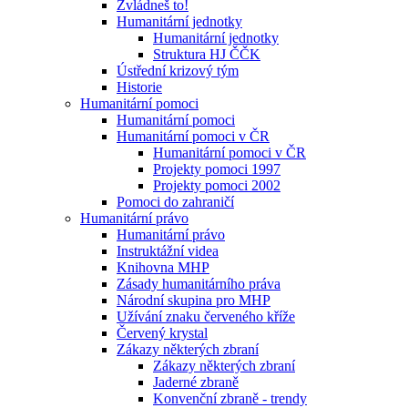
Zvládneš to!
Humanitární jednotky
Humanitární jednotky
Struktura HJ ČČK
Ústřední krizový tým
Historie
Humanitární pomoci
Humanitární pomoci
Humanitární pomoci v ČR
Humanitární pomoci v ČR
Projekty pomoci 1997
Projekty pomoci 2002
Pomoci do zahraničí
Humanitární právo
Humanitární právo
Instruktážní videa
Knihovna MHP
Zásady humanitárního práva
Národní skupina pro MHP
Užívání znaku červeného kříže
Červený krystal
Zákazy některých zbraní
Zákazy některých zbraní
Jaderné zbraně
Konvenční zbraně - trendy