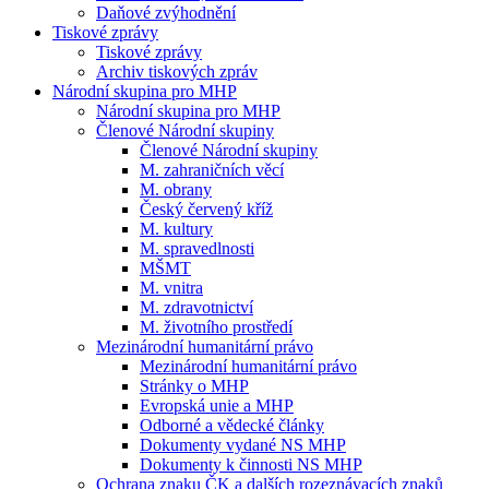
Daňové zvýhodnění
Tiskové zprávy
Tiskové zprávy
Archiv tiskových zpráv
Národní skupina pro MHP
Národní skupina pro MHP
Členové Národní skupiny
Členové Národní skupiny
M. zahraničních věcí
M. obrany
Český červený kříž
M. kultury
M. spravedlnosti
MŠMT
M. vnitra
M. zdravotnictví
M. životního prostředí
Mezinárodní humanitární právo
Mezinárodní humanitární právo
Stránky o MHP
Evropská unie a MHP
Odborné a vědecké články
Dokumenty vydané NS MHP
Dokumenty k činnosti NS MHP
Ochrana znaku ČK a dalších rozeznávacích znaků