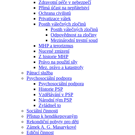
Zdravotní péče v nebezpečí
Přímá účast na nepřátelství
Ochrana civilistů
Privatizace válek
Postih válečných zločinů
Postih válečných zločinů
Odpovědnost za zločiny
Mezinárodní trestní soud
MHP a terorizmus
Nucené zmizení
Z historie MHP
Právo na použití síly
Mez. právo a katastrofy
Pátrací služba
Psychosociální podpora
Psychosociální podpora
Historie PSP
Vzdělávání v PSP
Národní tým PSP
Zvládneš to
Sociální činnosti
Přístup k hendikepovaným
Rekondiční pobyty pro děti
Zámek A. G. Masarykové
Ediční činnost