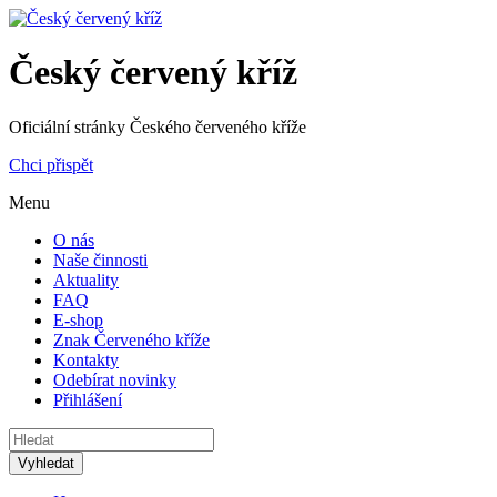
Český červený kříž
Oficiální stránky Českého červeného kříže
Chci přispět
Menu
O nás
Naše činnosti
Aktuality
FAQ
E-shop
Znak Červeného kříže
Kontakty
Odebírat novinky
Přihlášení