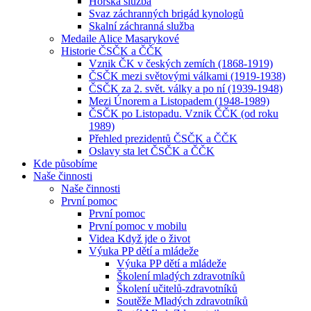
Horská služba
Svaz záchranných brigád kynologů
Skalní záchranná služba
Medaile Alice Masarykové
Historie ČSČK a ČČK
Vznik ČK v českých zemích (1868-1919)
ČSČK mezi světovými válkami (1919-1938)
ČSČK za 2. svět. války a po ní (1939-1948)
Mezi Únorem a Listopadem (1948-1989)
ČSČK po Listopadu. Vznik ČČK (od roku
1989)
Přehled prezidentů ČSČK a ČČK
Oslavy sta let ČSČK a ČČK
Kde působíme
Naše činnosti
Naše činnosti
První pomoc
První pomoc
První pomoc v mobilu
Videa Když jde o život
Výuka PP dětí a mládeže
Výuka PP dětí a mládeže
Školení mladých zdravotníků
Školení učitelů-zdravotníků
Soutěže Mladých zdravotníků