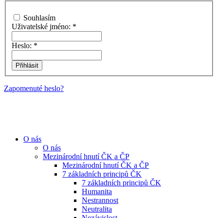
Souhlasím
Uživatelské jméno:
*
Heslo:
*
Zapomenuté heslo?
O nás
O nás
Mezinárodní hnutí ČK a ČP
Mezinárodní hnutí ČK a ČP
7 základních principů ČK
7 základních principů ČK
Humanita
Nestrannost
Neutralita
Nezávislost