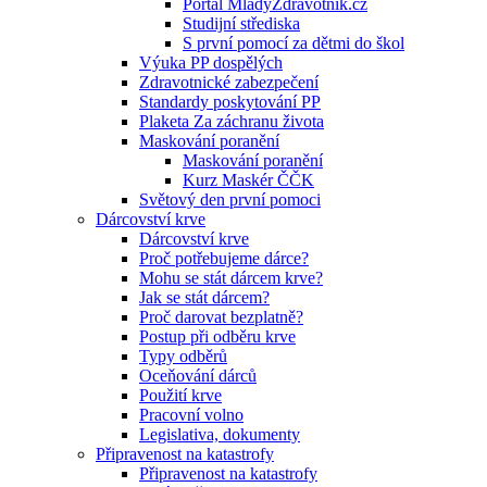
Portál MladyZdravotnik.cz
Studijní střediska
S první pomocí za dětmi do škol
Výuka PP dospělých
Zdravotnické zabezpečení
Standardy poskytování PP
Plaketa Za záchranu života
Maskování poranění
Maskování poranění
Kurz Maskér ČČK
Světový den první pomoci
Dárcovství krve
Dárcovství krve
Proč potřebujeme dárce?
Mohu se stát dárcem krve?
Jak se stát dárcem?
Proč darovat bezplatně?
Postup při odběru krve
Typy odběrů
Oceňování dárců
Použití krve
Pracovní volno
Legislativa, dokumenty
Připravenost na katastrofy
Připravenost na katastrofy