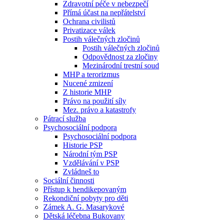
Zdravotní péče v nebezpečí
Přímá účast na nepřátelství
Ochrana civilistů
Privatizace válek
Postih válečných zločinů
Postih válečných zločinů
Odpovědnost za zločiny
Mezinárodní trestní soud
MHP a terorizmus
Nucené zmizení
Z historie MHP
Právo na použití síly
Mez. právo a katastrofy
Pátrací služba
Psychosociální podpora
Psychosociální podpora
Historie PSP
Národní tým PSP
Vzdělávání v PSP
Zvládneš to
Sociální činnosti
Přístup k hendikepovaným
Rekondiční pobyty pro děti
Zámek A. G. Masarykové
Dětská léčebna Bukovany