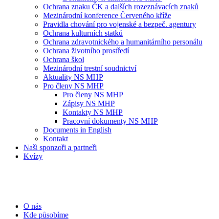
Ochrana znaku ČK a dalších rozeznávacích znaků
Mezinárodní konference Červeného kříže
Pravidla chování pro vojenské a bezpeč. agentury
Ochrana kulturních statků
Ochrana zdravotnického a humanitárního personálu
Ochrana životního prostředí
Ochrana škol
Mezinárodní trestní soudnictví
Aktuality NS MHP
Pro členy NS MHP
Pro členy NS MHP
Zápisy NS MHP
Kontakty NS MHP
Pracovní dokumenty NS MHP
Documents in English
Kontakt
Naši sponzoři a partneři
Kvízy
O nás
Kde působíme