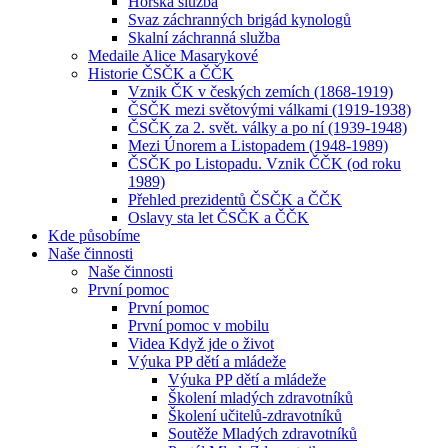
Horská služba
Svaz záchranných brigád kynologů
Skalní záchranná služba
Medaile Alice Masarykové
Historie ČSČK a ČČK
Vznik ČK v českých zemích (1868-1919)
ČSČK mezi světovými válkami (1919-1938)
ČSČK za 2. svět. války a po ní (1939-1948)
Mezi Únorem a Listopadem (1948-1989)
ČSČK po Listopadu. Vznik ČČK (od roku
1989)
Přehled prezidentů ČSČK a ČČK
Oslavy sta let ČSČK a ČČK
Kde působíme
Naše činnosti
Naše činnosti
První pomoc
První pomoc
První pomoc v mobilu
Videa Když jde o život
Výuka PP dětí a mládeže
Výuka PP dětí a mládeže
Školení mladých zdravotníků
Školení učitelů-zdravotníků
Soutěže Mladých zdravotníků