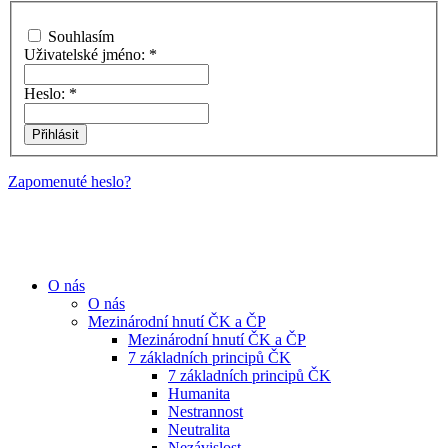
Souhlasím
Uživatelské jméno:
*
Heslo:
*
Zapomenuté heslo?
O nás
O nás
Mezinárodní hnutí ČK a ČP
Mezinárodní hnutí ČK a ČP
7 základních principů ČK
7 základních principů ČK
Humanita
Nestrannost
Neutralita
Nezávislost