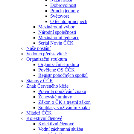
Dobrovolnost
Princip jednoty
Světovost
O těchto principech
Mezinárodní výbor
Národní společnosti
Mezinárodní federace
Seriál Novin ČČK
Naše poslání
Vedoucí představitelé
Organizační struktura
Organizační struktura
Pověřené OS ČČK
Registr pobočných spolků
Stanovy ČČK
Znak Červeného kříže
Pravidla používání znaku
Ženevské úmluvy
Zákon o ČK a trestní zákon
Souhlasy s užíváním znaku
Mládež ČČK
Kolektivní členové
Kolektivní členové
Vodní záchranná služba