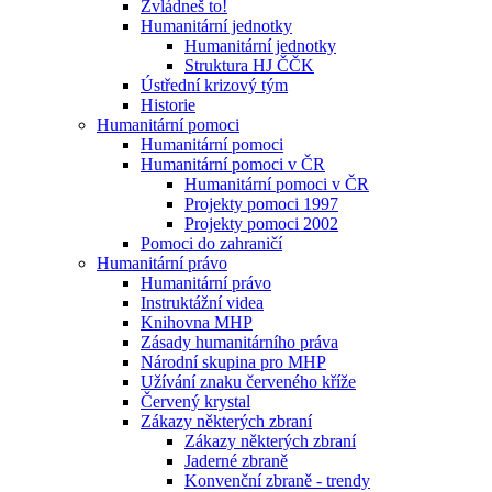
Zvládneš to!
Humanitární jednotky
Humanitární jednotky
Struktura HJ ČČK
Ústřední krizový tým
Historie
Humanitární pomoci
Humanitární pomoci
Humanitární pomoci v ČR
Humanitární pomoci v ČR
Projekty pomoci 1997
Projekty pomoci 2002
Pomoci do zahraničí
Humanitární právo
Humanitární právo
Instruktážní videa
Knihovna MHP
Zásady humanitárního práva
Národní skupina pro MHP
Užívání znaku červeného kříže
Červený krystal
Zákazy některých zbraní
Zákazy některých zbraní
Jaderné zbraně
Konvenční zbraně - trendy