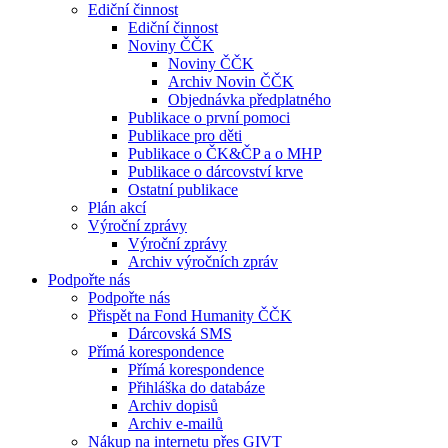
Ediční činnost
Ediční činnost
Noviny ČČK
Noviny ČČK
Archiv Novin ČČK
Objednávka předplatného
Publikace o první pomoci
Publikace pro děti
Publikace o ČK&ČP a o MHP
Publikace o dárcovství krve
Ostatní publikace
Plán akcí
Výroční zprávy
Výroční zprávy
Archiv výročních zpráv
Podpořte nás
Podpořte nás
Přispět na Fond Humanity ČČK
Dárcovská SMS
Přímá korespondence
Přímá korespondence
Přihláška do databáze
Archiv dopisů
Archiv e-mailů
Nákup na internetu přes GIVT