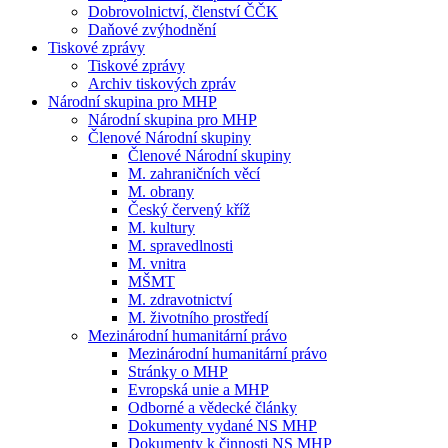
Dobrovolnictví, členství ČČK
Daňové zvýhodnění
Tiskové zprávy
Tiskové zprávy
Archiv tiskových zpráv
Národní skupina pro MHP
Národní skupina pro MHP
Členové Národní skupiny
Členové Národní skupiny
M. zahraničních věcí
M. obrany
Český červený kříž
M. kultury
M. spravedlnosti
M. vnitra
MŠMT
M. zdravotnictví
M. životního prostředí
Mezinárodní humanitární právo
Mezinárodní humanitární právo
Stránky o MHP
Evropská unie a MHP
Odborné a vědecké články
Dokumenty vydané NS MHP
Dokumenty k činnosti NS MHP