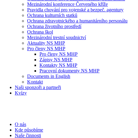
Mezinárodní konference Červeného kříže
Pravidla chování pro vojenské a bezpeč. agentury
Ochrana kulturních statků
Ochrana zdravotnického a humanitárního personálu
Ochrana životního prostředí
Ochrana škol
Mezinárodní trestní soudnictví
Aktuality NS MHP
Pro členy NS MHP
Pro členy NS MHP
Zápisy NS MHP
Kontakty NS MHP
Pracovní dokumenty NS MHP
Documents in English
Kontakt
Naši sponzoři a partneři
Kvízy
O nás
Kde působíme
Naše činnosti