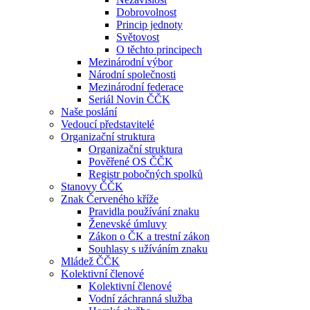
Dobrovolnost
Princip jednoty
Světovost
O těchto principech
Mezinárodní výbor
Národní společnosti
Mezinárodní federace
Seriál Novin ČČK
Naše poslání
Vedoucí představitelé
Organizační struktura
Organizační struktura
Pověřené OS ČČK
Registr pobočných spolků
Stanovy ČČK
Znak Červeného kříže
Pravidla používání znaku
Ženevské úmluvy
Zákon o ČK a trestní zákon
Souhlasy s užíváním znaku
Mládež ČČK
Kolektivní členové
Kolektivní členové
Vodní záchranná služba