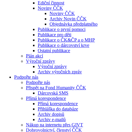
Ediční činnost
Noviny ČČK
Noviny ČČK
Archiv Novin ČČK
Objednávka předplatného
Publikace o první pomoci
Publikace pro děti
Publikace o ČK&ČP a o MHP
Publikace o dárcovství krve
Ostatní publikace
Plán akcí
Výroční zprávy
Výroční zprávy
Archiv výročních zpráv
Podpořte nás
Podpořte nás
Přispět na Fond Humanity ČČK
Dárcovská SMS
Přímá korespondence
Přímá korespondence
Přihláška do databáze
Archiv dopisů
Archiv e-mailů
Nákup na internetu přes GIVT
Dobrovolnictví, členství ČČK