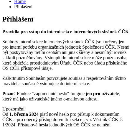
Home
Přihlášení
Přihlášení
Pravidla pro vstup do interní sekce internetových stránek ČČK
Soubory interní sekce internetových stránek ČČK jsou určeny jen
pro interní potřebu organizačních jednotek Společnosti ČČK. Nesmí
být poskytovány třetím osobám ani jinak šířeny a nesmí být rovněž
jakkoli pozměňovány. Vstoupit do interní sekce může pouze osoba,
která obdržela prostřednictvím Úřadu ČČK nebo úřadu příslušného
OS ČČK přístupové údaje.
Zaškrtnutím Souhlasím potvrzujete souhlas s respektováním těchto
pravidel a současně vstupujete do interní sekce.
Pozor!
Funkce "zapomenuté heslo" funguje
jen pro uživatele
,
který má jako uživatelské jméno e-mailovou adresu.
Upozornění:
Od
1. března 2024
platí nové heslo pro přístup k dokumentům
ČČK a pro obecný přístup do vnitřní sekce - viz Věstník ČČK č.
1/2024. Přístupová hesla jednotlivých OS ČČK se nemění.