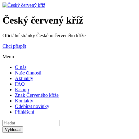
Český červený kříž
Oficiální stránky Českého červeného kříže
Chci přispět
Menu
O nás
Naše činnosti
Aktuality
FAQ
E-shop
Znak Červeného kříže
Kontakty
Odebírat novinky
Přihlášení