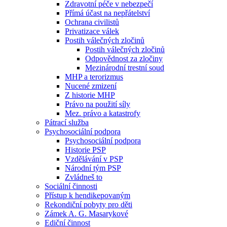
Zdravotní péče v nebezpečí
Přímá účast na nepřátelství
Ochrana civilistů
Privatizace válek
Postih válečných zločinů
Postih válečných zločinů
Odpovědnost za zločiny
Mezinárodní trestní soud
MHP a terorizmus
Nucené zmizení
Z historie MHP
Právo na použití síly
Mez. právo a katastrofy
Pátrací služba
Psychosociální podpora
Psychosociální podpora
Historie PSP
Vzdělávání v PSP
Národní tým PSP
Zvládneš to
Sociální činnosti
Přístup k hendikepovaným
Rekondiční pobyty pro děti
Zámek A. G. Masarykové
Ediční činnost