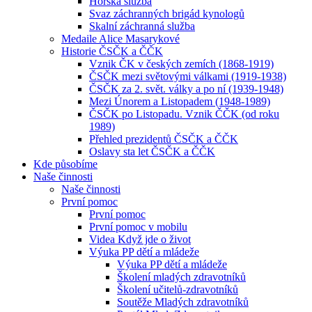
Horská služba
Svaz záchranných brigád kynologů
Skalní záchranná služba
Medaile Alice Masarykové
Historie ČSČK a ČČK
Vznik ČK v českých zemích (1868-1919)
ČSČK mezi světovými válkami (1919-1938)
ČSČK za 2. svět. války a po ní (1939-1948)
Mezi Únorem a Listopadem (1948-1989)
ČSČK po Listopadu. Vznik ČČK (od roku
1989)
Přehled prezidentů ČSČK a ČČK
Oslavy sta let ČSČK a ČČK
Kde působíme
Naše činnosti
Naše činnosti
První pomoc
První pomoc
První pomoc v mobilu
Videa Když jde o život
Výuka PP dětí a mládeže
Výuka PP dětí a mládeže
Školení mladých zdravotníků
Školení učitelů-zdravotníků
Soutěže Mladých zdravotníků