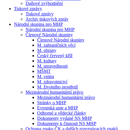
Daňové zvýhodnění
Tiskové zprávy
Tiskové zprávy
Archiv tiskových zpráv
Národní skupina pro MHP
Národní skupina pro MHP
Členové Národní skupiny
Členové Národní skupiny
M. zahraničních věcí
M. obrany
Český červený kříž
M. kultury
M. spravedlnosti
MŠMT
M. vnitra
M. zdravotnictví
M. životního prostředí
Mezinárodní humanitární právo
Mezinárodní humanitární právo
Stránky o MHP
Evropská unie a MHP
Odborné a vědecké články
Dokumenty vydané NS MHP
Dokumenty k činnosti NS MHP
Ochrana znaku ČK a dalších rozeznávacích znaků