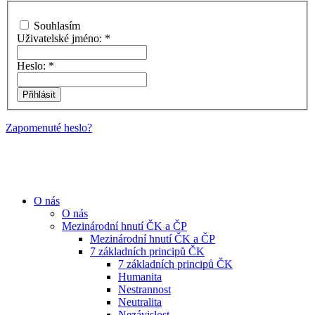
Souhlasím
Uživatelské jméno:
*
Heslo:
*
Zapomenuté heslo?
O nás
O nás
Mezinárodní hnutí ČK a ČP
Mezinárodní hnutí ČK a ČP
7 základních principů ČK
7 základních principů ČK
Humanita
Nestrannost
Neutralita
Nezávislost