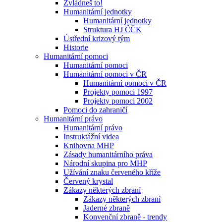
Zvládneš to!
Humanitární jednotky
Humanitární jednotky
Struktura HJ ČČK
Ústřední krizový tým
Historie
Humanitární pomoci
Humanitární pomoci
Humanitární pomoci v ČR
Humanitární pomoci v ČR
Projekty pomoci 1997
Projekty pomoci 2002
Pomoci do zahraničí
Humanitární právo
Humanitární právo
Instruktážní videa
Knihovna MHP
Zásady humanitárního práva
Národní skupina pro MHP
Užívání znaku červeného kříže
Červený krystal
Zákazy některých zbraní
Zákazy některých zbraní
Jaderné zbraně
Konvenční zbraně - trendy