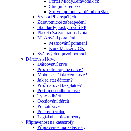
Portál MladyZdravotnik.cz
Studijní střediska
S první pomocí za dětmi do škol
Výuka PP dospělých
Zdravotnické zabezpečení
Standardy poskytování PP
Plaketa Za záchranu života
Maskování poranění
Maskování poranění
Kurz Maskér ČČK
Světový den první pomoci
Dárcovství krve
Dárcovství krve
Proč potřebujeme dárce?
Mohu se stát dárcem krve?
Jak se stát dárcem?
Proč darovat bezplatně?
Postup při odběru krve
Typy odběrů
Oceňování dárců
Použití krve
Pracovní volno
Legislativa, dokumenty
Připravenost na katastrofy
Připravenost na katastrofy