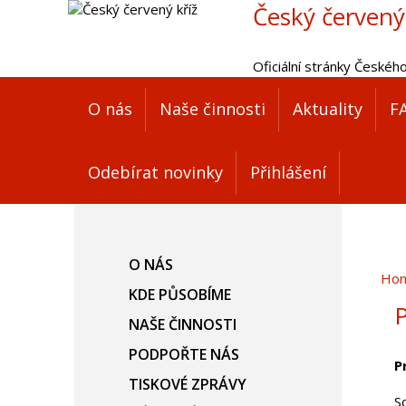
Český červený
Oficiální stránky Českéh
O nás
Naše činnosti
Aktuality
F
Odebírat novinky
Přihlášení
O NÁS
Ho
KDE PŮSOBÍME
P
NAŠE ČINNOSTI
PODPOŘTE NÁS
P
TISKOVÉ ZPRÁVY
S