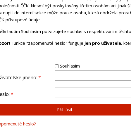
polečnosti ČČK. Nesmí být poskytovány třetím osobám ani jinak ší
stoupit do interní sekce může pouze osoba, která obdržela pros
ČK přístupové údaje.
aškrtnutím Souhlasím potvrzujete souhlas s respektováním těchto 
ozor!
Funkce "zapomenuté heslo" funguje
jen pro uživatele
, kt
Souhlasím
živatelské jméno:
*
eslo:
*
apomenuté heslo?