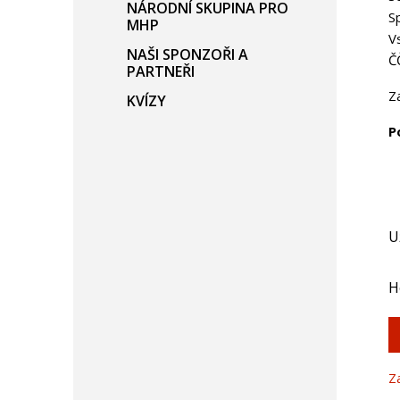
NÁRODNÍ SKUPINA PRO
S
MHP
V
NAŠI SPONZOŘI A
Č
PARTNEŘI
Z
KVÍZY
P
U
H
Z