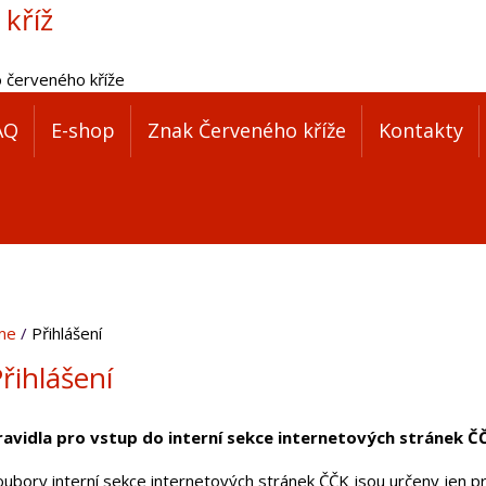
 kříž
o červeného kříže
AQ
E-shop
Znak Červeného kříže
Kontakty
me
Přihlášení
řihlášení
ravidla pro vstup do interní sekce internetových stránek Č
oubory interní sekce internetových stránek ČČK jsou určeny jen pr