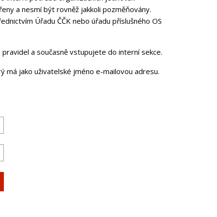
řeny a nesmí být rovněž jakkoli pozměňovány.
třednictvím Úřadu ČČK nebo úřadu příslušného OS
pravidel a současně vstupujete do interní sekce.
erý má jako uživatelské jméno e-mailovou adresu.