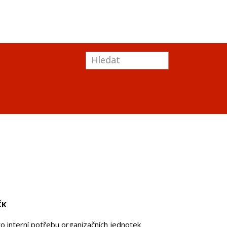
ČK
o interní potřebu organizačních jednotek