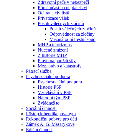
Zdravotní péče v nebezpečí
Přímá účast na nepřátelství
Ochrana civilistů
Privatizace válek
Postih válečných zločinů
Postih válečných zločinů
Odpovědnost za zločiny
Mezinárodní trestní soud
MHP a terorizmus
Nucené zmizení
Z historie MHP
Právo na použití síly
Mez. právo a katastrofy
Pátrací služba
Psychosociální podpora
Psychosociální podpora
Historie PSP
Vzdělávání v PSP
Národní tým PSP
Zvládneš to
Sociální činnosti
Přístup k hendikepovaným
Rekondiční pobyty pro děti
Zámek A. G. Masarykové
Ediční činnost