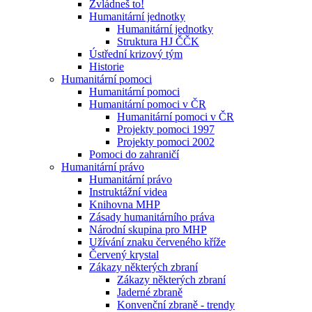
Zvládneš to!
Humanitární jednotky
Humanitární jednotky
Struktura HJ ČČK
Ústřední krizový tým
Historie
Humanitární pomoci
Humanitární pomoci
Humanitární pomoci v ČR
Humanitární pomoci v ČR
Projekty pomoci 1997
Projekty pomoci 2002
Pomoci do zahraničí
Humanitární právo
Humanitární právo
Instruktážní videa
Knihovna MHP
Zásady humanitárního práva
Národní skupina pro MHP
Užívání znaku červeného kříže
Červený krystal
Zákazy některých zbraní
Zákazy některých zbraní
Jaderné zbraně
Konvenční zbraně - trendy