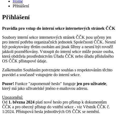
Home
Přihlášení
Přihlášení
Pravidla pro vstup do interní sekce internetových stránek ČČK
Soubory interní sekce internetových stránek ČČK jsou určeny jen
pro interní potřebu organizačních jednotek Společnosti ČČK. Nesmí
být poskytovány třetím osobám ani jinak šířeny a nesmí být rovněž
jakkoli pozměňovány. Vstoupit do interní sekce může pouze osoba,
která obdržela prostřednictvím Úřadu ČČK nebo úřadu příslušného
OS ČČK přístupové údaje.
Zaškrtnutím Souhlasím potvrzujete souhlas s respektováním těchto
pravidel a současně vstupujete do interní sekce.
Pozor!
Funkce "zapomenuté heslo" funguje
jen pro uživatele
,
který má jako uživatelské jméno e-mailovou adresu.
Upozornění:
Od
1. března 2024
platí nové heslo pro přístup k dokumentům
ČČK a pro obecný přístup do vnitřní sekce - viz Věstník ČČK č.
1/2024. Přístupová hesla jednotlivých OS ČČK se nemění.