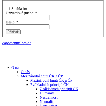
Souhlasím
Uživatelské jméno:
*
Heslo:
*
Zapomenuté heslo?
O nás
O nás
Mezinárodní hnutí ČK a ČP
Mezinárodní hnutí ČK a ČP
7 základních principů ČK
7 základních principů ČK
Humanita
Nestrannost
Neutralita
Nezávislost