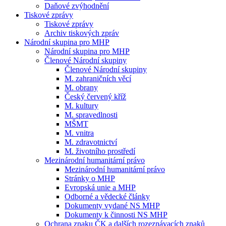
Daňové zvýhodnění
Tiskové zprávy
Tiskové zprávy
Archiv tiskových zpráv
Národní skupina pro MHP
Národní skupina pro MHP
Členové Národní skupiny
Členové Národní skupiny
M. zahraničních věcí
M. obrany
Český červený kříž
M. kultury
M. spravedlnosti
MŠMT
M. vnitra
M. zdravotnictví
M. životního prostředí
Mezinárodní humanitární právo
Mezinárodní humanitární právo
Stránky o MHP
Evropská unie a MHP
Odborné a vědecké články
Dokumenty vydané NS MHP
Dokumenty k činnosti NS MHP
Ochrana znaku ČK a dalších rozeznávacích znaků