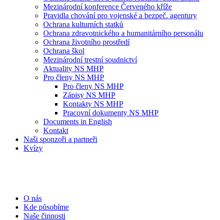
Mezinárodní konference Červeného kříže
Pravidla chování pro vojenské a bezpeč. agentury
Ochrana kulturních statků
Ochrana zdravotnického a humanitárního personálu
Ochrana životního prostředí
Ochrana škol
Mezinárodní trestní soudnictví
Aktuality NS MHP
Pro členy NS MHP
Pro členy NS MHP
Zápisy NS MHP
Kontakty NS MHP
Pracovní dokumenty NS MHP
Documents in English
Kontakt
Naši sponzoři a partneři
Kvízy
O nás
Kde působíme
Naše činnosti