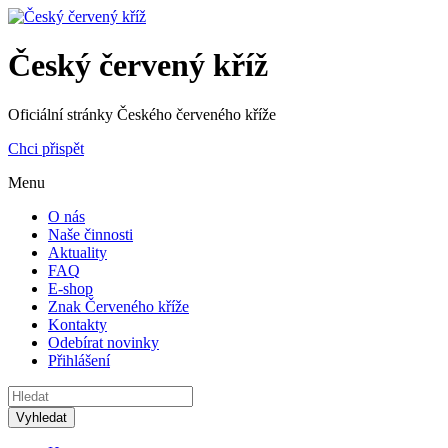
Český červený kříž
Oficiální stránky Českého červeného kříže
Chci přispět
Menu
O nás
Naše činnosti
Aktuality
FAQ
E-shop
Znak Červeného kříže
Kontakty
Odebírat novinky
Přihlášení