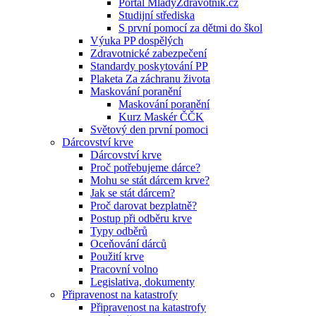
Portál MladyZdravotnik.cz
Studijní střediska
S první pomocí za dětmi do škol
Výuka PP dospělých
Zdravotnické zabezpečení
Standardy poskytování PP
Plaketa Za záchranu života
Maskování poranění
Maskování poranění
Kurz Maskér ČČK
Světový den první pomoci
Dárcovství krve
Dárcovství krve
Proč potřebujeme dárce?
Mohu se stát dárcem krve?
Jak se stát dárcem?
Proč darovat bezplatně?
Postup při odběru krve
Typy odběrů
Oceňování dárců
Použití krve
Pracovní volno
Legislativa, dokumenty
Připravenost na katastrofy
Připravenost na katastrofy