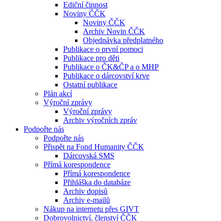
Ediční činnost
Noviny ČČK
Noviny ČČK
Archiv Novin ČČK
Objednávka předplatného
Publikace o první pomoci
Publikace pro děti
Publikace o ČK&ČP a o MHP
Publikace o dárcovství krve
Ostatní publikace
Plán akcí
Výroční zprávy
Výroční zprávy
Archiv výročních zpráv
Podpořte nás
Podpořte nás
Přispět na Fond Humanity ČČK
Dárcovská SMS
Přímá korespondence
Přímá korespondence
Přihláška do databáze
Archiv dopisů
Archiv e-mailů
Nákup na internetu přes GIVT
Dobrovolnictví, členství ČČK