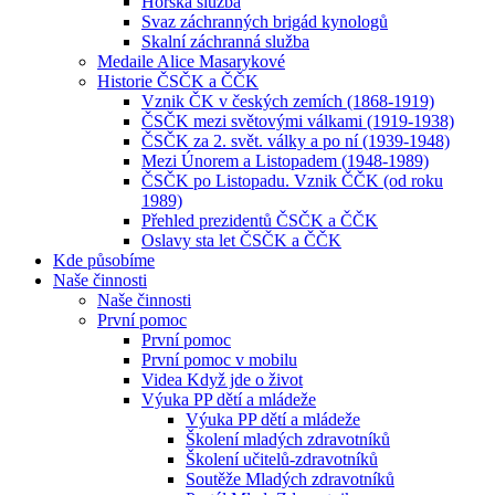
Horská služba
Svaz záchranných brigád kynologů
Skalní záchranná služba
Medaile Alice Masarykové
Historie ČSČK a ČČK
Vznik ČK v českých zemích (1868-1919)
ČSČK mezi světovými válkami (1919-1938)
ČSČK za 2. svět. války a po ní (1939-1948)
Mezi Únorem a Listopadem (1948-1989)
ČSČK po Listopadu. Vznik ČČK (od roku
1989)
Přehled prezidentů ČSČK a ČČK
Oslavy sta let ČSČK a ČČK
Kde působíme
Naše činnosti
Naše činnosti
První pomoc
První pomoc
První pomoc v mobilu
Videa Když jde o život
Výuka PP dětí a mládeže
Výuka PP dětí a mládeže
Školení mladých zdravotníků
Školení učitelů-zdravotníků
Soutěže Mladých zdravotníků