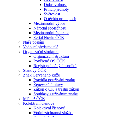
Dobrovolnost
Princip jednoty
Světovost
O těchto principech
Mezinárodní výbor
Národní společnosti
Mezinárodní federace
Seriál Novin ČČK
Naše poslání
Vedoucí představitelé
Organizační struktura
Organizační struktura
Pověřené OS ČČK
Registr pobočných spolků
Stanovy ČČK
Znak Červeného kříže
Pravidla používání znaku
Ženevské úmluvy
Zákon o ČK a trestní zákon
Souhlasy s užíváním znaku
Mládež ČČK
Kolektivní členové
Kolektivní členové
Vodní záchranná služba