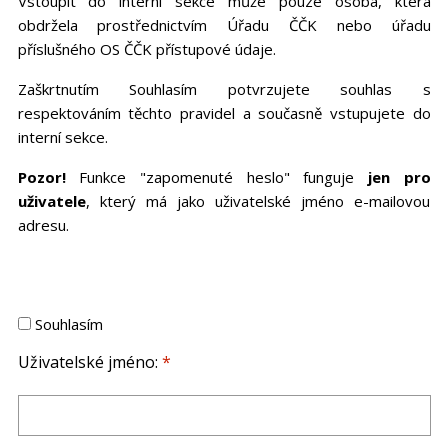
Vstoupit do interní sekce může pouze osoba, která
obdržela prostřednictvím Úřadu ČČK nebo úřadu
příslušného OS ČČK přístupové údaje.
Zaškrtnutím Souhlasím potvrzujete souhlas s
respektováním těchto pravidel a současně vstupujete do
interní sekce.
Pozor!
Funkce "zapomenuté heslo" funguje
jen pro
uživatele
, který má jako uživatelské jméno e-mailovou
adresu.
Souhlasím
Uživatelské jméno:
*