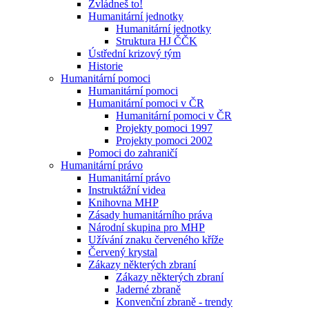
Zvládneš to!
Humanitární jednotky
Humanitární jednotky
Struktura HJ ČČK
Ústřední krizový tým
Historie
Humanitární pomoci
Humanitární pomoci
Humanitární pomoci v ČR
Humanitární pomoci v ČR
Projekty pomoci 1997
Projekty pomoci 2002
Pomoci do zahraničí
Humanitární právo
Humanitární právo
Instruktážní videa
Knihovna MHP
Zásady humanitárního práva
Národní skupina pro MHP
Užívání znaku červeného kříže
Červený krystal
Zákazy některých zbraní
Zákazy některých zbraní
Jaderné zbraně
Konvenční zbraně - trendy