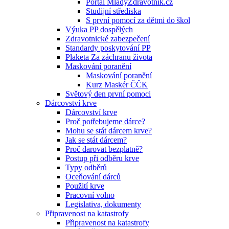
Portál MladyZdravotnik.cz
Studijní střediska
S první pomocí za dětmi do škol
Výuka PP dospělých
Zdravotnické zabezpečení
Standardy poskytování PP
Plaketa Za záchranu života
Maskování poranění
Maskování poranění
Kurz Maskér ČČK
Světový den první pomoci
Dárcovství krve
Dárcovství krve
Proč potřebujeme dárce?
Mohu se stát dárcem krve?
Jak se stát dárcem?
Proč darovat bezplatně?
Postup při odběru krve
Typy odběrů
Oceňování dárců
Použití krve
Pracovní volno
Legislativa, dokumenty
Připravenost na katastrofy
Připravenost na katastrofy