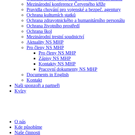
Mezinárodní konference Červeného kříže
Pravidla chování pro vojenské a bezpeč. agentury
Ochrana kulturních statků
Ochrana zdravotnického a humanitárního personálu
Ochrana životního prostředí
Ochrana škol
Mezinárodní trestní soudnictví
Aktuality NS MHP
Pro členy NS MHP
Pro členy NS MHP
Zápisy NS MHP
Kontakty NS MHP
Pracovní dokumenty NS MHP
Documents in English
Kontakt
Naši sponzoři a partneři
Kvízy
O nás
Kde působíme
Naše činnosti