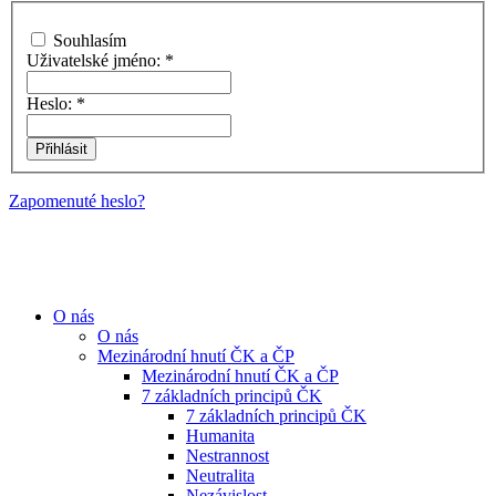
Souhlasím
Uživatelské jméno:
*
Heslo:
*
Zapomenuté heslo?
O nás
O nás
Mezinárodní hnutí ČK a ČP
Mezinárodní hnutí ČK a ČP
7 základních principů ČK
7 základních principů ČK
Humanita
Nestrannost
Neutralita
Nezávislost