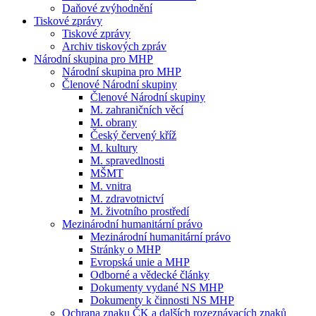
Daňové zvýhodnění
Tiskové zprávy
Tiskové zprávy
Archiv tiskových zpráv
Národní skupina pro MHP
Národní skupina pro MHP
Členové Národní skupiny
Členové Národní skupiny
M. zahraničních věcí
M. obrany
Český červený kříž
M. kultury
M. spravedlnosti
MŠMT
M. vnitra
M. zdravotnictví
M. životního prostředí
Mezinárodní humanitární právo
Mezinárodní humanitární právo
Stránky o MHP
Evropská unie a MHP
Odborné a vědecké články
Dokumenty vydané NS MHP
Dokumenty k činnosti NS MHP
Ochrana znaku ČK a dalších rozeznávacích znaků