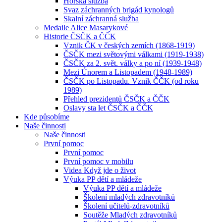
Horská služba
Svaz záchranných brigád kynologů
Skalní záchranná služba
Medaile Alice Masarykové
Historie ČSČK a ČČK
Vznik ČK v českých zemích (1868-1919)
ČSČK mezi světovými válkami (1919-1938)
ČSČK za 2. svět. války a po ní (1939-1948)
Mezi Únorem a Listopadem (1948-1989)
ČSČK po Listopadu. Vznik ČČK (od roku
1989)
Přehled prezidentů ČSČK a ČČK
Oslavy sta let ČSČK a ČČK
Kde působíme
Naše činnosti
Naše činnosti
První pomoc
První pomoc
První pomoc v mobilu
Videa Když jde o život
Výuka PP dětí a mládeže
Výuka PP dětí a mládeže
Školení mladých zdravotníků
Školení učitelů-zdravotníků
Soutěže Mladých zdravotníků