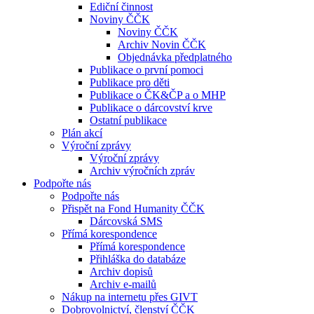
Ediční činnost
Noviny ČČK
Noviny ČČK
Archiv Novin ČČK
Objednávka předplatného
Publikace o první pomoci
Publikace pro děti
Publikace o ČK&ČP a o MHP
Publikace o dárcovství krve
Ostatní publikace
Plán akcí
Výroční zprávy
Výroční zprávy
Archiv výročních zpráv
Podpořte nás
Podpořte nás
Přispět na Fond Humanity ČČK
Dárcovská SMS
Přímá korespondence
Přímá korespondence
Přihláška do databáze
Archiv dopisů
Archiv e-mailů
Nákup na internetu přes GIVT
Dobrovolnictví, členství ČČK