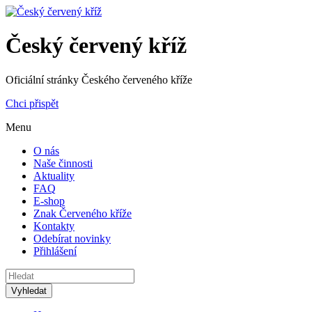
Český červený kříž
Oficiální stránky Českého červeného kříže
Chci přispět
Menu
O nás
Naše činnosti
Aktuality
FAQ
E-shop
Znak Červeného kříže
Kontakty
Odebírat novinky
Přihlášení