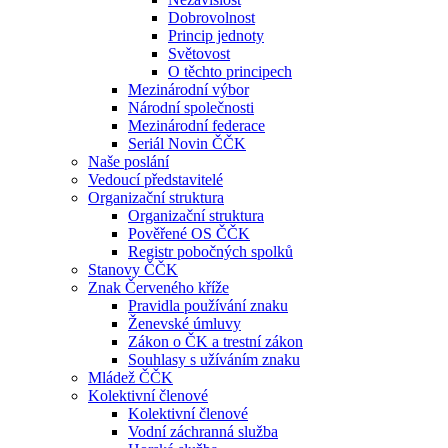
Dobrovolnost
Princip jednoty
Světovost
O těchto principech
Mezinárodní výbor
Národní společnosti
Mezinárodní federace
Seriál Novin ČČK
Naše poslání
Vedoucí představitelé
Organizační struktura
Organizační struktura
Pověřené OS ČČK
Registr pobočných spolků
Stanovy ČČK
Znak Červeného kříže
Pravidla používání znaku
Ženevské úmluvy
Zákon o ČK a trestní zákon
Souhlasy s užíváním znaku
Mládež ČČK
Kolektivní členové
Kolektivní členové
Vodní záchranná služba