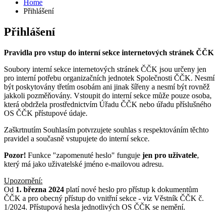
Home
Přihlášení
Přihlášení
Pravidla pro vstup do interní sekce internetových stránek ČČK
Soubory interní sekce internetových stránek ČČK jsou určeny jen
pro interní potřebu organizačních jednotek Společnosti ČČK. Nesmí
být poskytovány třetím osobám ani jinak šířeny a nesmí být rovněž
jakkoli pozměňovány. Vstoupit do interní sekce může pouze osoba,
která obdržela prostřednictvím Úřadu ČČK nebo úřadu příslušného
OS ČČK přístupové údaje.
Zaškrtnutím Souhlasím potvrzujete souhlas s respektováním těchto
pravidel a současně vstupujete do interní sekce.
Pozor!
Funkce "zapomenuté heslo" funguje
jen pro uživatele
,
který má jako uživatelské jméno e-mailovou adresu.
Upozornění:
Od
1. března 2024
platí nové heslo pro přístup k dokumentům
ČČK a pro obecný přístup do vnitřní sekce - viz Věstník ČČK č.
1/2024. Přístupová hesla jednotlivých OS ČČK se nemění.