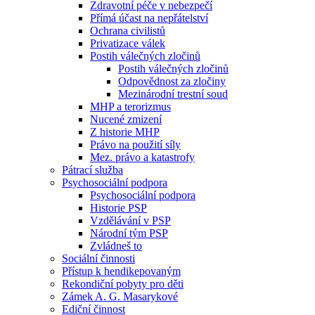
Zdravotní péče v nebezpečí
Přímá účast na nepřátelství
Ochrana civilistů
Privatizace válek
Postih válečných zločinů
Postih válečných zločinů
Odpovědnost za zločiny
Mezinárodní trestní soud
MHP a terorizmus
Nucené zmizení
Z historie MHP
Právo na použití síly
Mez. právo a katastrofy
Pátrací služba
Psychosociální podpora
Psychosociální podpora
Historie PSP
Vzdělávání v PSP
Národní tým PSP
Zvládneš to
Sociální činnosti
Přístup k hendikepovaným
Rekondiční pobyty pro děti
Zámek A. G. Masarykové
Ediční činnost