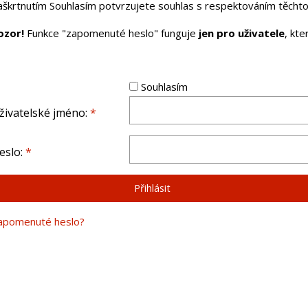
aškrtnutím Souhlasím potvrzujete souhlas s respektováním těchto 
ozor!
Funkce "zapomenuté heslo" funguje
jen pro uživatele
, kt
Souhlasím
živatelské jméno:
*
eslo:
*
apomenuté heslo?