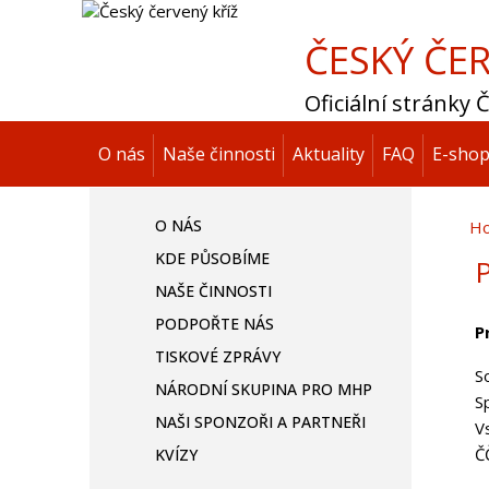
ČESKÝ ČER
Oficiální stránky
O nás
Naše činnosti
Aktuality
FAQ
E-sho
O NÁS
H
KDE PŮSOBÍME
P
NAŠE ČINNOSTI
PODPOŘTE NÁS
P
TISKOVÉ ZPRÁVY
S
NÁRODNÍ SKUPINA PRO MHP
S
NAŠI SPONZOŘI A PARTNEŘI
V
Č
KVÍZY