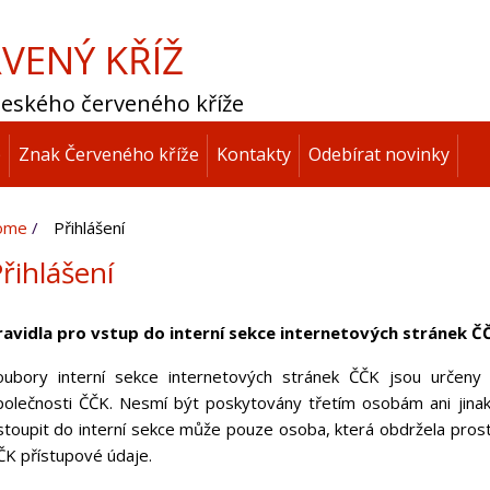
VENÝ KŘÍŽ
 Českého červeného kříže
p
Znak Červeného kříže
Kontakty
Odebírat novinky
ome
Přihlášení
řihlášení
ravidla pro vstup do interní sekce internetových stránek Č
oubory interní sekce internetových stránek ČČK jsou určeny 
polečnosti ČČK. Nesmí být poskytovány třetím osobám ani jinak
stoupit do interní sekce může pouze osoba, která obdržela pros
ČK přístupové údaje.