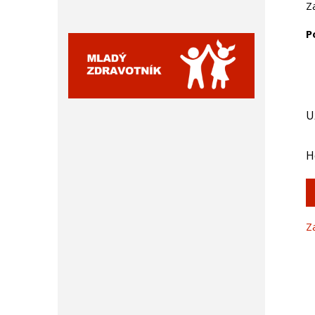
Z
P
U
H
Z