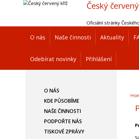
Český červený
Oficiální stránky Českéh
O nás
Naše činnosti
Aktuality
F
Odebírat novinky
Přihlášení
O NÁS
Ho
KDE PŮSOBÍME
P
NAŠE ČINNOSTI
PODPOŘTE NÁS
P
TISKOVÉ ZPRÁVY
S