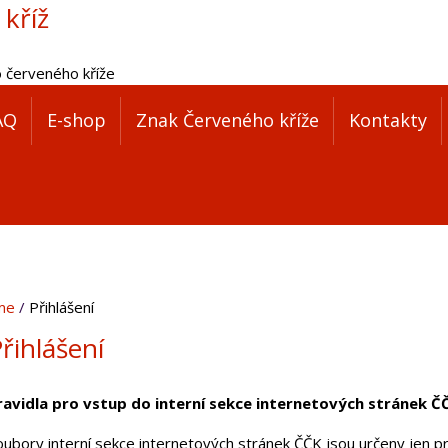
 kříž
o červeného kříže
AQ
E-shop
Znak Červeného kříže
Kontakty
me
Přihlášení
řihlášení
ravidla pro vstup do interní sekce internetových stránek Č
oubory interní sekce internetových stránek ČČK jsou určeny jen pr