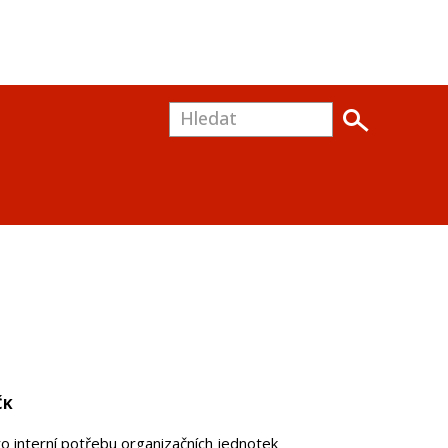
ČK
o interní potřebu organizačních jednotek