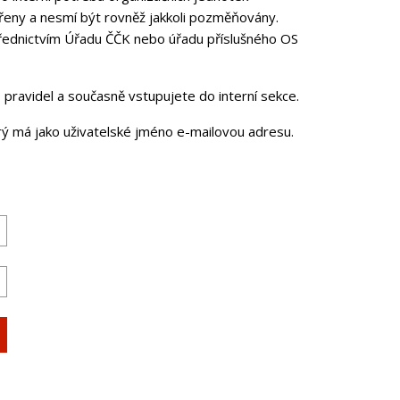
řeny a nesmí být rovněž jakkoli pozměňovány.
třednictvím Úřadu ČČK nebo úřadu příslušného OS
pravidel a současně vstupujete do interní sekce.
erý má jako uživatelské jméno e-mailovou adresu.