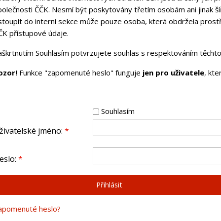
polečnosti ČČK. Nesmí být poskytovány třetím osobám ani jinak ší
stoupit do interní sekce může pouze osoba, která obdržela pros
ČK přístupové údaje.
aškrtnutím Souhlasím potvrzujete souhlas s respektováním těchto 
ozor!
Funkce "zapomenuté heslo" funguje
jen pro uživatele
, kt
Souhlasím
živatelské jméno:
*
eslo:
*
apomenuté heslo?