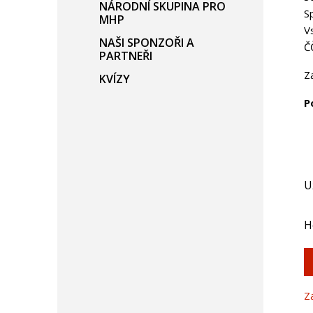
NÁRODNÍ SKUPINA PRO
S
MHP
V
NAŠI SPONZOŘI A
Č
PARTNEŘI
Z
KVÍZY
P
U
H
Z