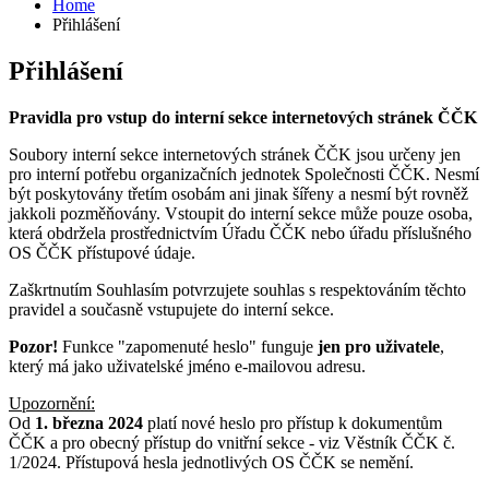
Home
Přihlášení
Přihlášení
Pravidla pro vstup do interní sekce internetových stránek ČČK
Soubory interní sekce internetových stránek ČČK jsou určeny jen
pro interní potřebu organizačních jednotek Společnosti ČČK. Nesmí
být poskytovány třetím osobám ani jinak šířeny a nesmí být rovněž
jakkoli pozměňovány. Vstoupit do interní sekce může pouze osoba,
která obdržela prostřednictvím Úřadu ČČK nebo úřadu příslušného
OS ČČK přístupové údaje.
Zaškrtnutím Souhlasím potvrzujete souhlas s respektováním těchto
pravidel a současně vstupujete do interní sekce.
Pozor!
Funkce "zapomenuté heslo" funguje
jen pro uživatele
,
který má jako uživatelské jméno e-mailovou adresu.
Upozornění:
Od
1. března 2024
platí nové heslo pro přístup k dokumentům
ČČK a pro obecný přístup do vnitřní sekce - viz Věstník ČČK č.
1/2024. Přístupová hesla jednotlivých OS ČČK se nemění.