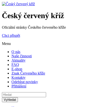
Český červený kříž
Oficiální stránky Českého červeného kříže
Chci přispět
Menu
O nás
Naše činnosti
Aktuality
FAQ
E-shop
Znak Červeného kříže
Kontakty
Odebírat novinky
Přihlášení