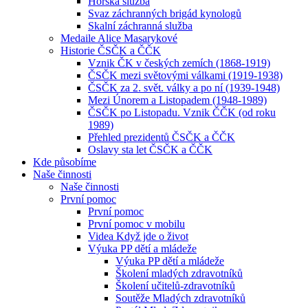
Horská služba
Svaz záchranných brigád kynologů
Skalní záchranná služba
Medaile Alice Masarykové
Historie ČSČK a ČČK
Vznik ČK v českých zemích (1868-1919)
ČSČK mezi světovými válkami (1919-1938)
ČSČK za 2. svět. války a po ní (1939-1948)
Mezi Únorem a Listopadem (1948-1989)
ČSČK po Listopadu. Vznik ČČK (od roku
1989)
Přehled prezidentů ČSČK a ČČK
Oslavy sta let ČSČK a ČČK
Kde působíme
Naše činnosti
Naše činnosti
První pomoc
První pomoc
První pomoc v mobilu
Videa Když jde o život
Výuka PP dětí a mládeže
Výuka PP dětí a mládeže
Školení mladých zdravotníků
Školení učitelů-zdravotníků
Soutěže Mladých zdravotníků