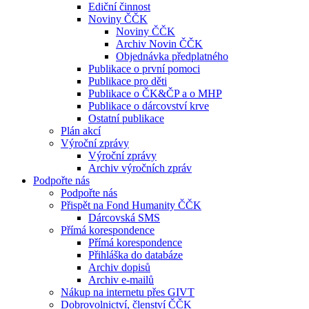
Ediční činnost
Noviny ČČK
Noviny ČČK
Archiv Novin ČČK
Objednávka předplatného
Publikace o první pomoci
Publikace pro děti
Publikace o ČK&ČP a o MHP
Publikace o dárcovství krve
Ostatní publikace
Plán akcí
Výroční zprávy
Výroční zprávy
Archiv výročních zpráv
Podpořte nás
Podpořte nás
Přispět na Fond Humanity ČČK
Dárcovská SMS
Přímá korespondence
Přímá korespondence
Přihláška do databáze
Archiv dopisů
Archiv e-mailů
Nákup na internetu přes GIVT
Dobrovolnictví, členství ČČK