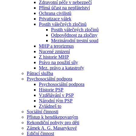
Zdravotní péče v nebezpečí
Přímá účast na nepřátelství
Ochrana civilistů
Privatizace válek
Postih válečných zločinů
Postih válečných zločinů
Odpovědnost za zločiny
Mezinárodní trestní soud
MHP a terorizmus
Nucené zmizení
Z historie MHP
Právo na použití síly
Mez. právo a katastrofy
Pátrací služba
Psychosociální podpora
Psychosociální podpora
Historie PSP
Vzdělávání v PSP
Národní tým PSP
Zvládneš to
Sociální činnosti
Přístup k hendikepovaným
Rekondiční pobyty pro děti
Zámek A. G. Masarykové
Ediční činnost