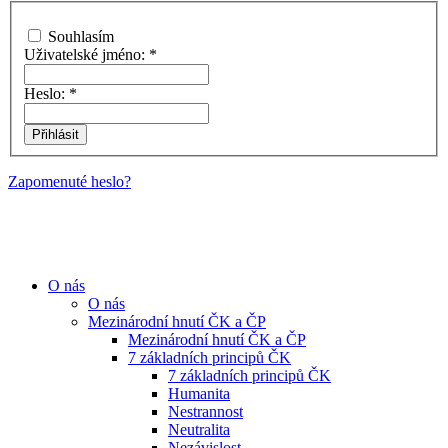
Souhlasím
Uživatelské jméno:
*
Heslo:
*
Zapomenuté heslo?
O nás
O nás
Mezinárodní hnutí ČK a ČP
Mezinárodní hnutí ČK a ČP
7 základních principů ČK
7 základních principů ČK
Humanita
Nestrannost
Neutralita
Nezávislost