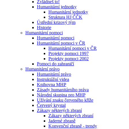
Zvládneš to!
Humanitární jednotky
Humanitární jednotky
Struktura HJ ČČK
Ústřední krizový tým
Historie
Humanitární pomoci
Humanitární pomoci
Humanitární pomoci v ČR
Humanitární pomoci v ČR
Projekty pomoci 1997
Projekty pomoci 2002
Pomoci do zahraničí
Humanitární právo
Humanitární právo
Instruktážní videa
Knihovna MHP
Zásady humanitárního práva
Národní skupina pro MHP
Užívání znaku červeného kříže
Červený krystal
Zákazy některých zbraní
Zákazy některých zbraní
Jaderné zbraně
Konvenční zbraně - trendy