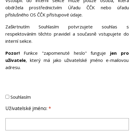
Vstoupit do interní sekce může pouze osoba, která
obdržela prostřednictvím Úřadu ČČK nebo úřadu
příslušného OS ČČK přístupové údaje.
Zaškrtnutím Souhlasím potvrzujete souhlas s
respektováním těchto pravidel a současně vstupujete do
interní sekce.
Pozor!
Funkce "zapomenuté heslo" funguje
jen pro
uživatele
, který má jako uživatelské jméno e-mailovou
adresu.
Souhlasím
Uživatelské jméno:
*