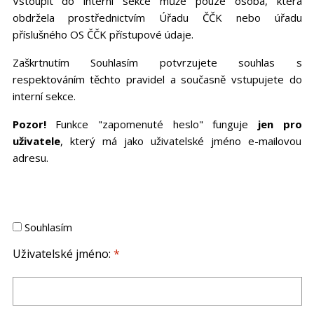
Vstoupit do interní sekce může pouze osoba, která
obdržela prostřednictvím Úřadu ČČK nebo úřadu
příslušného OS ČČK přístupové údaje.
Zaškrtnutím Souhlasím potvrzujete souhlas s
respektováním těchto pravidel a současně vstupujete do
interní sekce.
Pozor!
Funkce "zapomenuté heslo" funguje
jen pro
uživatele
, který má jako uživatelské jméno e-mailovou
adresu.
Souhlasím
Uživatelské jméno:
*