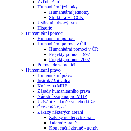
Zvládneš to!
Humanitární jednotky
Humanitární jednotky
Struktura HJ ČČK
Ústřední krizový tým
Historie
Humanitární pomoci
Humanitární pomoci
Humanitární pomoci v ČR
Humanitární pomoci v ČR
Projekty pomoci 1997
Projekty pomoci 2002
Pomoci do zahraničí
Humanitární právo
Humanitární právo
Instruktážní videa
Knihovna MHP
Zásady humanitárního práva
Národní skupina pro MHP
Užívání znaku červeného kříže
Červený krystal
Zákazy některých zbraní
Zákazy některých zbraní
Jaderné zbraně
Konvenční zbraně - trendy