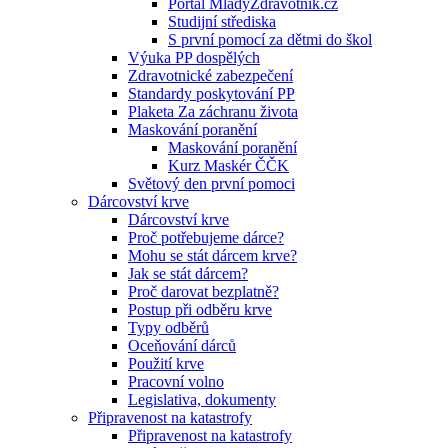
Portál MladyZdravotnik.cz
Studijní střediska
S první pomocí za dětmi do škol
Výuka PP dospělých
Zdravotnické zabezpečení
Standardy poskytování PP
Plaketa Za záchranu života
Maskování poranění
Maskování poranění
Kurz Maskér ČČK
Světový den první pomoci
Dárcovství krve
Dárcovství krve
Proč potřebujeme dárce?
Mohu se stát dárcem krve?
Jak se stát dárcem?
Proč darovat bezplatně?
Postup při odběru krve
Typy odběrů
Oceňování dárců
Použití krve
Pracovní volno
Legislativa, dokumenty
Připravenost na katastrofy
Připravenost na katastrofy