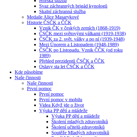
Horská služba
Svaz záchranných brigád kynologů
Skalní záchranná služba
Medaile Alice Masarykové
Historie ČSČK a ČČK
Vznik ČK v českých zemích (1868-1919)
ČSČK mezi světovými válkami (1919-1938)
ČSČK za 2. svět. války a po ní (1939-1948)
Mezi Únorem a Listopadem (1948-1989)
ČSČK po Listopadu. Vznik ČČK (od roku
1989)
Přehled prezidentů ČSČK a ČČK
Oslavy sta let ČSČK a ČČK
Kde působíme
Naše činnosti
Naše činnosti
První pomoc
První pomoc
První pomoc v mobilu
Videa Když jde o život
Výuka PP dětí a mládeže
Výuka PP dětí a mládeže
Školení mladých zdravotníků
Školení učitelů-zdravotníků
Soutěže Mladých zdravotníků