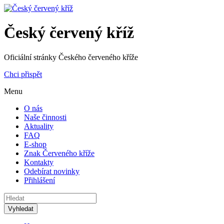
Český červený kříž
Oficiální stránky Českého červeného kříže
Chci přispět
Menu
O nás
Naše činnosti
Aktuality
FAQ
E-shop
Znak Červeného kříže
Kontakty
Odebírat novinky
Přihlášení