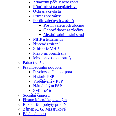
Zdravotní péče v nebezpečí
Přímá účast na nepřátelství
Ochrana civilistů
Privatizace válek
Postih válečných zločinů
Postih válečných zločinů
Odpovědnost za zločiny
Mezinárodní trestní soud
MHP a terorizmus
Nucené zmizení
Z historie MHP
Právo na použití síly
Mez. právo a katastrofy
Pátrací služba
Psychosociální podpora
Psychosociální podpora
Historie PSP
Vzdělávání v PSP
Národní tým PSP
Zvládneš to
Sociální činnosti
Přístup k hendikepovaným
Rekondiční pobyty pro děti
Zámek A. G. Masarykové
Ediční činnost