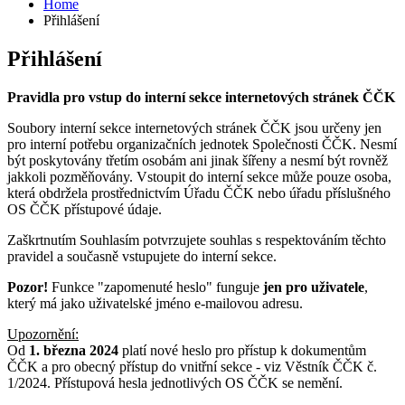
Home
Přihlášení
Přihlášení
Pravidla pro vstup do interní sekce internetových stránek ČČK
Soubory interní sekce internetových stránek ČČK jsou určeny jen
pro interní potřebu organizačních jednotek Společnosti ČČK. Nesmí
být poskytovány třetím osobám ani jinak šířeny a nesmí být rovněž
jakkoli pozměňovány. Vstoupit do interní sekce může pouze osoba,
která obdržela prostřednictvím Úřadu ČČK nebo úřadu příslušného
OS ČČK přístupové údaje.
Zaškrtnutím Souhlasím potvrzujete souhlas s respektováním těchto
pravidel a současně vstupujete do interní sekce.
Pozor!
Funkce "zapomenuté heslo" funguje
jen pro uživatele
,
který má jako uživatelské jméno e-mailovou adresu.
Upozornění:
Od
1. března 2024
platí nové heslo pro přístup k dokumentům
ČČK a pro obecný přístup do vnitřní sekce - viz Věstník ČČK č.
1/2024. Přístupová hesla jednotlivých OS ČČK se nemění.