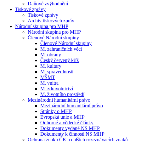
Daňové zvýhodnění
Tiskové zprávy
Tiskové zprávy
Archiv tiskových zpráv
Národní skupina pro MHP
Národní skupina pro MHP
Členové Národní skupiny
Členové Národní skupiny
M. zahraničních věcí
M. obrany
Český červený kříž
M. kultury
M. spravedlnosti
MŠMT
M. vnitra
M. zdravotnictví
M. životního prostředí
Mezinárodní humanitární právo
Mezinárodní humanitární právo
Stránky o MHP
Evropská unie a MHP
Odborné a vědecké články
Dokumenty vydané NS MHP
Dokumenty k činnosti NS MHP
Ochrana znaku ČK a dalších rozeznávacích znaků