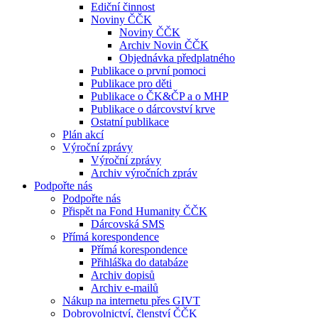
Ediční činnost
Noviny ČČK
Noviny ČČK
Archiv Novin ČČK
Objednávka předplatného
Publikace o první pomoci
Publikace pro děti
Publikace o ČK&ČP a o MHP
Publikace o dárcovství krve
Ostatní publikace
Plán akcí
Výroční zprávy
Výroční zprávy
Archiv výročních zpráv
Podpořte nás
Podpořte nás
Přispět na Fond Humanity ČČK
Dárcovská SMS
Přímá korespondence
Přímá korespondence
Přihláška do databáze
Archiv dopisů
Archiv e-mailů
Nákup na internetu přes GIVT
Dobrovolnictví, členství ČČK