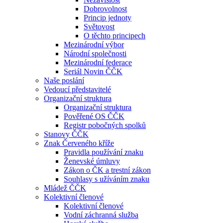
Dobrovolnost
Princip jednoty
Světovost
O těchto principech
Mezinárodní výbor
Národní společnosti
Mezinárodní federace
Seriál Novin ČČK
Naše poslání
Vedoucí představitelé
Organizační struktura
Organizační struktura
Pověřené OS ČČK
Registr pobočných spolků
Stanovy ČČK
Znak Červeného kříže
Pravidla používání znaku
Ženevské úmluvy
Zákon o ČK a trestní zákon
Souhlasy s užíváním znaku
Mládež ČČK
Kolektivní členové
Kolektivní členové
Vodní záchranná služba