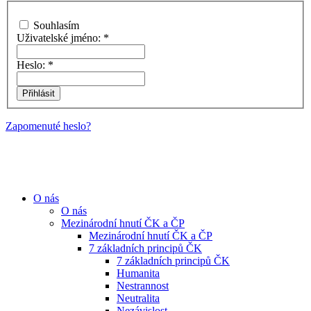
Souhlasím
Uživatelské jméno:
*
Heslo:
*
Zapomenuté heslo?
O nás
O nás
Mezinárodní hnutí ČK a ČP
Mezinárodní hnutí ČK a ČP
7 základních principů ČK
7 základních principů ČK
Humanita
Nestrannost
Neutralita
Nezávislost