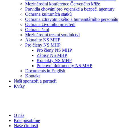
Mezinárodní konference Červeného kříže
Pravidla chování pro vojenské a bezpeč. agentury
Ochrana kulturních statků
Ochrana zdravotnického a humanitárního personálu
Ochrana životního prostředí
Ochrana škol
Mezinárodní trestní soudnictví
Aktuality NS MHP
Pro členy NS MHP
Pro členy NS MHP
Zápisy NS MHP
Kontakty NS MHP
Pracovní dokumenty NS MHP
Documents in English
Kontakt
Naši sponzoři a partneři
Kvízy
O nás
Kde působíme
Naše činnosti