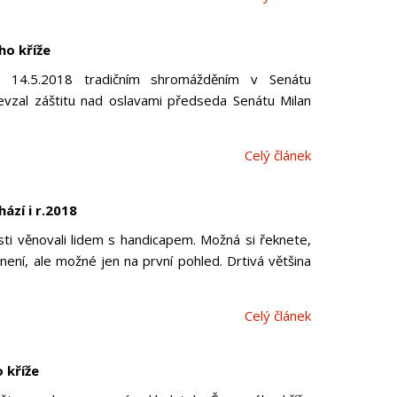
ho kříže
 14.5.2018 tradičním shromážděním v Senátu
evzal záštitu nad oslavami předseda Senátu Milan
Celý článek
zí i r.2018
ti věnovali lidem s handicapem. Možná si řeknete,
ení, ale možné jen na první pohled. Drtivá většina
Celý článek
 kříže