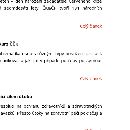
ten – den narození zakladatele Červeného kříže
d sedmdesáti lety. ČK&ČP tvoří 191 národních
Celý článek
kurz ČČK
oblematika osob s různými typy postižení, jak se k
munikovat a jak jim v případě potřeby poskytnout
Celý článek
íci cílem útoku
ezoluci na ochranu zdravotníků a zdravotnických
h závazků. Přesto útoky na zdravotní péči pokračují a