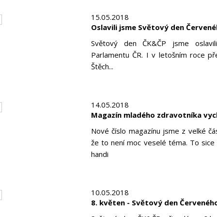
15.05.2018
Oslavili jsme Světový den Červené
Světový den ČK&ČP jsme oslavili
Parlamentu ČR. I v letošním roce př
Štěch...
14.05.2018
Magazín mladého zdravotníka vychá
Nové číslo magazínu jsme z velké čás
že to není moc veselé téma. To sice n
handi
10.05.2018
8. květen - Světový den Červeného