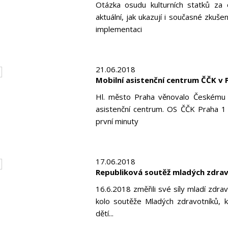
Otázka osudu kulturních statků za 
aktuální, jak ukazují i současné zkuše
implementaci
21.06.2018
Mobilní asistenční centrum ČČK v 
Hl. město Praha věnovalo Českému 
asistenční centrum. OS ČČK Praha 1 z
první minuty
17.06.2018
Republiková soutěž mladých zdra
16.6.2018 změřili své síly mladí zdra
kolo soutěže Mladých zdravotníků, k
dětí...