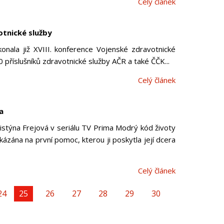
Celý článek
otnické služby
nala již XVIII. konference Vojenské zdravotnické
0 příslušníků zdravotnické služby AČR a také ČČK...
Celý článek
a
istýna Frejová v seriálu TV Prima Modrý kód životy
zána na první pomoc, kterou ji poskytla její dcera
Celý článek
24
You're on page
25
26
27
28
29
30