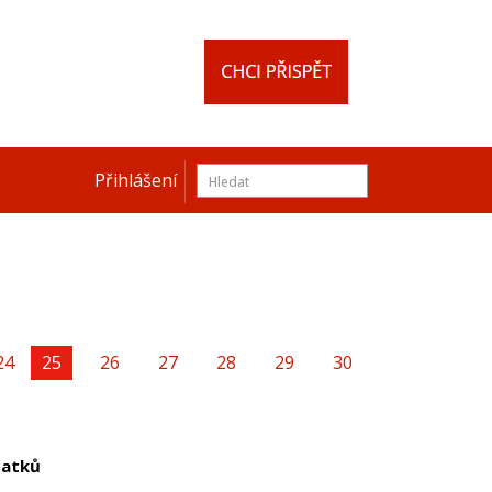
Přihlášení
24
You're on page
25
26
27
28
29
30
tatků