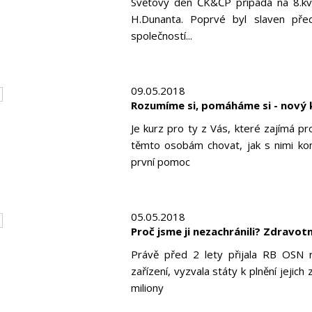
Světový den ČK&ČP připadá na 8.kvě
H.Dunanta. Poprvé byl slaven pře
společností...
09.05.2018
Rozumíme si, pomáháme si - nový 
Je kurz pro ty z Vás, které zajímá pr
těmto osobám chovat, jak s nimi ko
první pomoc
05.05.2018
Proč jsme ji nezachránili? Zdravotn
Právě před 2 lety přijala RB OSN r
zařízení, vyzvala státy k plnění jejic
miliony