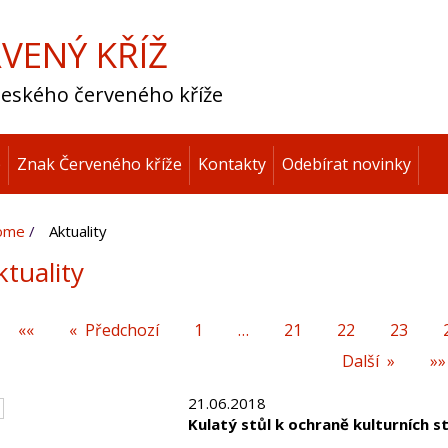
VENÝ KŘÍŽ
 Českého červeného kříže
p
Znak Červeného kříže
Kontakty
Odebírat novinky
ome
Aktuality
ktuality
««
Předchozí
1
…
21
22
23
Další
»»
21.06.2018
Kulatý stůl k ochraně kulturních s