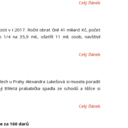
Celý článek
sti v r.2017. Roční obrat činil 41 miliard Kč, počet
1/4 na 35,9 mil., ošetřil 11 mil. osob, navštívil
Celý článek
valech u Prahy Alexandra Lukešová si musela poradit
jí 89letá prababička spadla ze schodů a těžce si
Celý článek
že za 160 darů