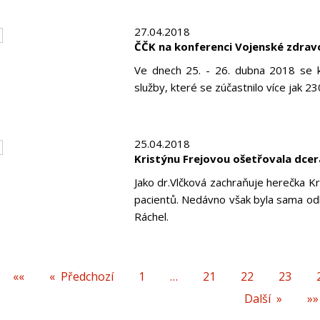
27.04.2018
ČČK na konferenci Vojenské zdrav
Ve dnech 25. - 26. dubna 2018 se ko
služby, které se zúčastnilo více jak 23
25.04.2018
Kristýnu Frejovou ošetřovala dcer
Jako dr.Vlčková zachraňuje herečka Kr
pacientů. Nedávno však byla sama odká
Ráchel.
««
Předchozí
1
…
21
22
23
Další
»»