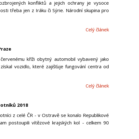
ozbrojených konfliktů a jejich ochrany je vysoce
nosti třeba jen z Iráku či Sýrie. Národní skupina pro
Celý článek
Praze
červenému kříži obytný automobil vybavený jako
ískal vozidlo, které zajišťuje fungování centra od
Celý článek
votníků 2018
votníci z celé ČR - v Ostravě se konalo Republikové
am postoupili vítězové krajských kol - celkem 90