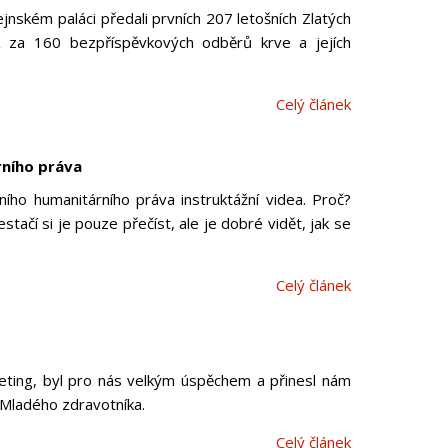
jnském paláci předali prvních 207 letošních Zlatých
ČK za 160 bezpříspěvkových odběrů krve a jejích
Celý článek
rního práva
ího humanitárního práva instruktážní videa. Proč?
tačí si je pouze přečíst, ale je dobré vidět, jak se
Celý článek
keting, byl pro nás velkým úspěchem a přinesl nám
a Mladého zdravotníka.
Celý článek