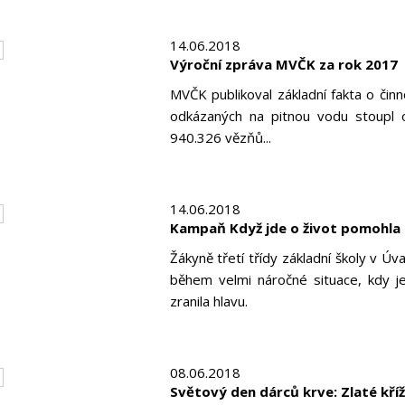
14.06.2018
Výroční zpráva MVČK za rok 2017
MVČK publikoval základní fakta o činno
odkázaných na pitnou vodu stoupl o 
940.326 vězňů...
14.06.2018
Kampaň Když jde o život pomohla
Žákyně třetí třídy základní školy v Ú
během velmi náročné situace, kdy je
zranila hlavu.
08.06.2018
Světový den dárců krve: Zlaté kří