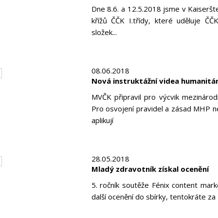
Dne 8.6. a 12.5.2018 jsme v Kaiseršte
křížů ČČK I.třídy, které uděluje Č
složek...
08.06.2018
Nová instruktážní videa humanitá
MVČK připravil pro výcvik mezinárodn
Pro osvojení pravidel a zásad MHP nes
aplikují
28.05.2018
Mladý zdravotník získal ocenění
5. ročník soutěže Fénix content mar
další ocenění do sbírky, tentokráte z