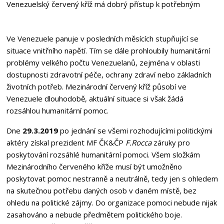
Venezuelský červený kříž má dobrý přístup k potřebným
Ve Venezuele panuje v posledních měsících stupňující se
situace vnitřního napětí. Tím se dále prohloubily humanitární
problémy velkého počtu Venezuelanů, zejména v oblasti
dostupnosti zdravotní péče, ochrany zdraví nebo základních
životních potřeb. Mezinárodní červený kříž působí ve
Venezuele dlouhodobě, aktuální situace si však žádá
rozsáhlou humanitární pomoc.
Dne
29.3.2019
po jednání se všemi rozhodujícími politickými
aktéry získal prezident MF ČK&ČP
F.Rocca
záruky pro
poskytování rozsáhlé humanitární pomoci. Všem složkám
Mezinárodního červeného kříže musí být umožněno
poskytovat pomoc nestranně a neutrálně, tedy jen s ohledem
na skutečnou potřebu daných osob v daném místě, bez
ohledu na politické zájmy. Do organizace pomoci nebude nijak
zasahováno a nebude předmětem politického boje.