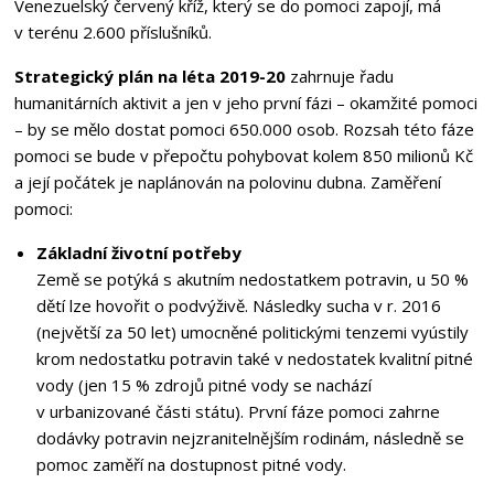
Venezuelský červený kříž, který se do pomoci zapojí, má
v terénu 2.600 příslušníků.
Strategický plán na léta 2019-20
zahrnuje řadu
humanitárních aktivit a jen v jeho první fázi – okamžité pomoci
– by se mělo dostat pomoci 650.000 osob. Rozsah této fáze
pomoci se bude v přepočtu pohybovat kolem 850 milionů Kč
a její počátek je naplánován na polovinu dubna. Zaměření
pomoci:
Základní životní potřeby
Země se potýká s akutním nedostatkem potravin, u 50 %
dětí lze hovořit o podvýživě. Následky sucha v r. 2016
(největší za 50 let) umocněné politickými tenzemi vyústily
krom nedostatku potravin také v nedostatek kvalitní pitné
vody (jen 15 % zdrojů pitné vody se nachází
v urbanizované části státu). První fáze pomoci zahrne
dodávky potravin nejzranitelnějším rodinám, následně se
pomoc zaměří na dostupnost pitné vody.