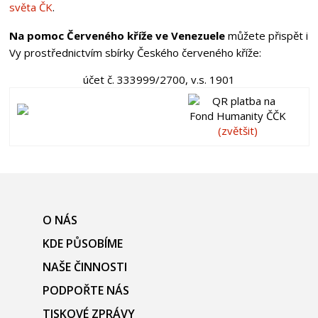
světa ČK
.
Na pomoc Červeného kříže ve Venezuele
můžete přispět i
Vy prostřednictvím sbírky Českého červeného kříže:
účet č.
333999/2700, v.s. 1901
(zvětšit)
O NÁS
KDE PŮSOBÍME
NAŠE ČINNOSTI
PODPOŘTE NÁS
TISKOVÉ ZPRÁVY