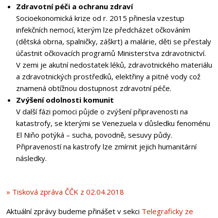
Zdravotní péči a ochranu zdraví
Socioekonomická krize od r. 2015 přinesla vzestup
infekčních nemocí, kterým lze předcházet očkováním
(dětská obrna, spalničky, záškrt) a malárie, děti se přestaly
účastnit očkovacích programů Ministerstva zdravotnictví.
V zemi je akutní nedostatek léků, zdravotnického materiálu
a zdravotnických prostředků, elektřiny a pitné vody což
znamená obtížnou dostupnost zdravotní péče.
Zvýšení odolnosti komunit
V další fázi pomoci půjde o zvýšení připravenosti na
katastrofy, se kterými se Venezuela v důsledku fenoménu
El Niňo potýká – sucha, povodně, sesuvy půdy.
Připraveností na kastrofy lze zmírnit jejich humanitární
následky.
» Tisková zpráva ČČK z 02.04.2018
Aktuální zprávy budeme přinášet v sekci
Telegraficky ze