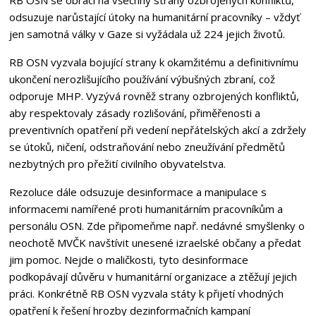
odsuzuje narůstající útoky na humanitární pracovníky – vždyť
jen samotná války v Gaze si vyžádala už 224 jejich životů.
RB OSN vyzvala bojující strany k okamžitému a definitivnímu
ukončení nerozlišujícího používání výbušných zbraní, což
odporuje MHP. Vyzývá rovněž strany ozbrojených konfliktů,
aby respektovaly zásady rozlišování, přiměřenosti a
preventivních opatření při vedení nepřátelských akcí a zdržely
se útoků, ničení, odstraňování nebo zneužívání předmětů
nezbytných pro přežití civilního obyvatelstva.
Rezoluce dále odsuzuje desinformace a manipulace s
informacemi namířené proti humanitárním pracovníkům a
personálu OSN. Zde připomeňme např. nedávné smyšlenky o
neochotě MVČK navštívit unesené izraelské občany a předat
jim pomoc. Nejde o maličkosti, tyto desinformace
podkopávají důvěru v humanitární organizace a ztěžují jejich
práci. Konkrétně RB OSN vyzvala státy k přijetí vhodných
opatření k řešení hrozby dezinformačních kampaní