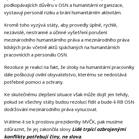
podkopávajících důvěru v OSN a humanitární organizace,
vystavují personál riziku a brání humanitárním aktivitám.
Kromě toho vyzývá státy, aby provedly úplné, rychlé,
nezávislé, nestranné a účinné vyšetření porušení
mezinárodního humanitárního práva a mezinárodního práva
lidských práv včetně aktů spáchaných na humanitárních
pracovnících a personálu OSN.
Rezoluce je reakcí na fakt, že útoky na humanitární pracovníky
dále poškozují civilní obyvatelstvo, kterému se nedostává
potřebné pomoci a ochrany.
Ke skutečnému zlepšení situace však může dojít jen tehdy,
pokud se všechny státy budou rezolucí řídit a bude-li RB OSN
dodržování mezinárodního práva vynucovat.
Vrátíme-li se k proslovu prezidentky MVČK, pak musíme
zdůraznit, že jej zakončila slovy
Lidé trpící ozbrojenými
konflikty potřebují činy, ne slova
.