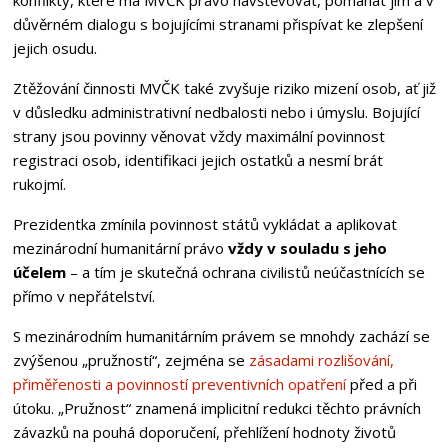
důvěrném dialogu s bojujícími stranami přispívat ke zlepšení
jejich osudu.
Ztěžování činnosti MVČK také zvyšuje riziko mizení osob, ať již
v důsledku administrativní nedbalosti nebo i úmyslu. Bojující
strany jsou povinny věnovat vždy maximální povinnost
registraci osob, identifikaci jejich ostatků a nesmí brát
rukojmí.
Prezidentka zmínila povinnost států vykládat a aplikovat
mezinárodní humanitární právo
vždy v souladu s jeho
účelem
– a tím je skutečná ochrana civilistů neúčastnících se
přímo v nepřátelství.
S mezinárodním humanitárním právem se mnohdy zachází se
zvýšenou „pružností“, zejména se
zásadami rozlišování,
přiměřenosti a povinností preventivních opatření
před a při
útoku. „Pružnost“ znamená implicitní redukci těchto právních
závazků na pouhá doporučení, přehlížení hodnoty životů