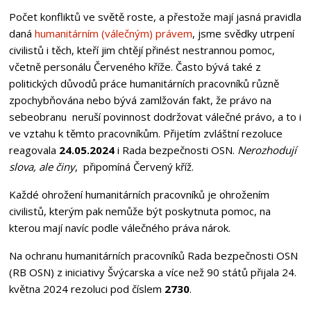
Počet konfliktů ve světě roste, a přestože mají jasná pravidla
daná
humanitárním (válečným) právem
, jsme svědky utrpení
civilistů i těch, kteří jim chtějí přinést nestrannou pomoc,
včetně personálu Červeného kříže. Často bývá také z
politických důvodů práce humanitárních pracovníků různě
zpochybňována nebo bývá zamlžován fakt, že právo na
sebeobranu neruší povinnost dodržovat válečné právo, a to i
ve vztahu k těmto pracovníkům. Přijetím zvláštní rezoluce
reagovala
24.05.2024
i Rada bezpečnosti OSN.
Nerozhodují
slova, ale činy
, připomíná Červený kříž.
Každé ohrožení humanitárních pracovníků je ohrožením
civilistů, kterým pak nemůže být poskytnuta pomoc, na
kterou mají navíc podle válečného práva nárok.
Na ochranu humanitárních pracovníků Rada bezpečnosti OSN
(RB OSN) z iniciativy Švýcarska a více než 90 států přijala 24.
května 2024 rezoluci pod číslem
2730
.