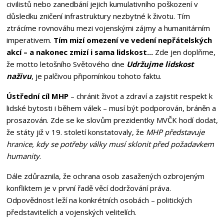
civilistů nebo zanedbání jejich kumulativního poškození v
důsledku zničení infrastruktury nezbytné k životu. Tím
ztrácíme rovnováhu mezi vojenskými zájmy a humanitárním
imperativem.
Tím mizí omezení ve vedení nepřátelských
akcí – a nakonec zmizí i sama lidskost...
Zde jen doplňme,
že motto letošního Světového dne
Udržujme lidskost
naživu
, je palčivou připomínkou tohoto faktu.
Ústřední cíl MHP
– chránit život a zdraví a zajistit respekt k
lidské bytosti i během válek – musí být podporován, bráněn a
prosazován. Zde se ke slovům prezidentky MVČK hodí dodat,
že státy již v 19. století konstatovaly, že
MHP představuje
hranice, kdy se potřeby války musí sklonit před požadavkem
humanity
.
Dále zdůraznila, že ochrana osob zasažených ozbrojeným
konfliktem je v první řadě věcí dodržování práva.
Odpovědnost leží na konkrétních osobách – politických
představitelích a vojenských velitelích.