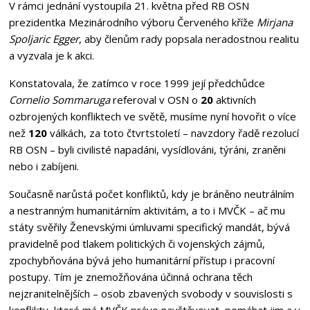
V rámci jednání vystoupila 21. května před RB OSN
prezidentka Mezinárodního výboru Červeného kříže
Mirjana
Spoljaric Egger
, aby členům rady popsala neradostnou realitu
a vyzvala je k akci.
Konstatovala, že zatímco v roce 1999 její předchůdce
Cornelio Sommaruga
referoval v OSN o
20
aktivních
ozbrojených konfliktech ve světě, musíme nyní hovořit o více
než
120
válkách, za toto čtvrtstoletí – navzdory řadě rezolucí
RB OSN – byli civilisté napadáni, vysídlováni, týráni, zraněni
nebo i zabíjeni.
Současně narůstá počet konfliktů, kdy je bráněno neutrálním
a nestranným humanitárním aktivitám, a to i MVČK – ač mu
státy svěřily Ženevskými úmluvami specifický mandát, bývá
pravidelně pod tlakem politických či vojenských zájmů,
zpochybňována bývá jeho humanitární přístup i pracovní
postupy. Tím je znemožňována účinná ochrana těch
nejzranitelnějších – osob zbavených svobody v souvislosti s
konflikty, které má MVČK právo navštěvovat, pomáhat jim a v