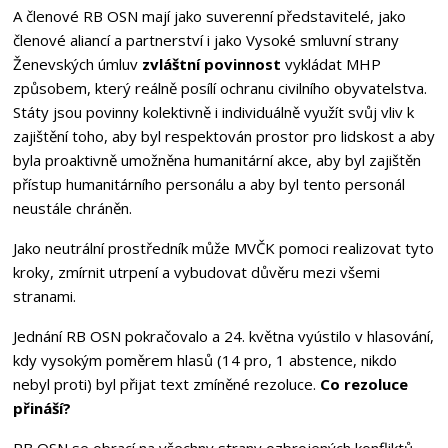
A členové RB OSN mají jako suverenní představitelé, jako
členové aliancí a partnerství i jako Vysoké smluvní strany
Ženevských úmluv
zvláštní povinnost
vykládat MHP
způsobem, který reálně posílí ochranu civilního obyvatelstva.
Státy jsou povinny kolektivně i individuálně využít svůj vliv k
zajištění toho, aby byl respektován prostor pro lidskost a aby
byla proaktivně umožněna humanitární akce, aby byl zajištěn
přístup humanitárního personálu a aby byl tento personál
neustále chráněn.
Jako neutrální prostředník může MVČK pomoci realizovat tyto
kroky, zmírnit utrpení a vybudovat důvěru mezi všemi
stranami.
Jednání RB OSN pokračovalo a 24. května vyústilo v hlasování,
kdy vysokým poměrem hlasů (14 pro, 1 abstence, nikdo
nebyl proti) byl přijat text zmíněné rezoluce.
Co rezoluce
přináší?
RB OSN se obrací na všechny strany ozbrojených konfliktů,